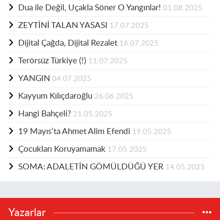
Dua ile Değil, Uçakla Söner O Yangınlar!
01.08.2025
ZEYTİNİ TALAN YASASI
17.07.2025
Dijital Çağda, Dijital Rezalet
16.07.2025
Terörsüz Türkiye (!)
11.07.2025
YANGIN
04.07.2025
Kayyum Kılıçdaroğlu
26.06.2025
Hangi Bahçeli?
21.05.2025
19 Mayıs’ta Ahmet Alim Efendi
19.05.2025
Çocukları Koruyamamak
17.05.2025
SOMA: ADALETİN GÖMÜLDÜĞÜ YER
14.05.2025
Yazarlar