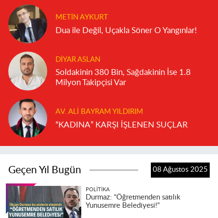
METIN AYKURT
Dua ile Değil, Uçakla Söner O Yangınlar!
DIYAR ASLAN
Soldakinin 380 Bin, Sağdakinin İse 1.8
Milyon Takipçisi Var
AV. ALI BAYRAM YILDIRIM
“KADINA” KARŞI İŞLENEN SUÇLAR
Geçen Yıl Bugün
08 Ağustos 2025
POLITIKA
Durmaz: “Öğretmenden satılık
Yunusemre Belediyesi!”