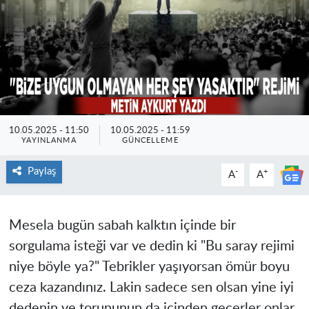
10.05.2025 - 11:50
10.05.2025 - 11:59
YAYINLANMA
GÜNCELLEME
Paylaş
-
+
A
A
Mesela bugün sabah kalktın içinde bir
sorgulama isteği var ve dedin ki "Bu saray rejimi
niye böyle ya?" Tebrikler yaşıyorsan ömür boyu
ceza kazandınız. Lakin sadece sen olsan yine iyi
dedenin ve torununun da içinden geçerler onlar