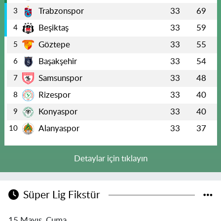
Trabzonspor
33
69
3
Beşiktaş
33
59
4
Göztepe
33
55
5
Başakşehir
33
54
6
Samsunspor
33
48
7
Rizespor
33
40
8
Konyaspor
33
40
9
Alanyaspor
33
37
10
Detaylar için tıklayın
Süper Lig Fikstür
15 Mayıs, Cuma