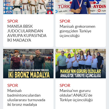
SPOR
SPOR
MANİSA BBSK
Manisalı grekoromen
JUDOCULARINDAN
güreşçiden Türkiye
AVRUPA KUPASI’NDA
üçüncülüğü
İKİ MADALYA
SPOR
SPOR
Manisalı
Manisa'nın gururu
badmintonculardan
oldular! ANALİG'de
uluslararası turnuvada
Türkiye üçüncülüğü
iki bronz madalya