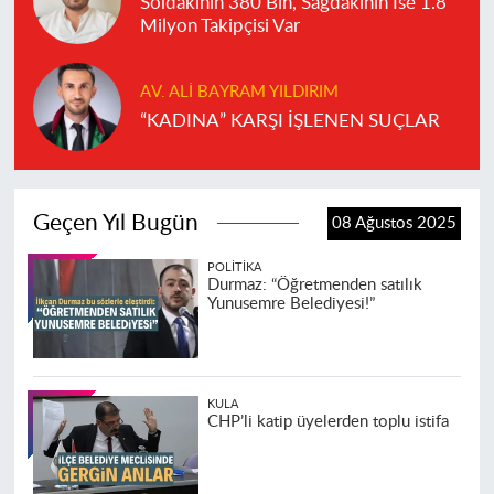
Soldakinin 380 Bin, Sağdakinin İse 1.8
Milyon Takipçisi Var
AV. ALI BAYRAM YILDIRIM
“KADINA” KARŞI İŞLENEN SUÇLAR
Geçen Yıl Bugün
08 Ağustos 2025
POLITIKA
Durmaz: “Öğretmenden satılık
Yunusemre Belediyesi!”
KULA
CHP’li katip üyelerden toplu istifa