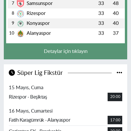
Samsunspor
33
48
7
Rizespor
33
40
8
Konyaspor
33
40
9
Alanyaspor
33
37
10
Detaylar için tıklayın
Süper Lig Fikstür
15 Mayıs, Cuma
Rizespor - Beşiktaş
20:00
16 Mayıs, Cumartesi
Fatih Karagümrük - Alanyaspor
17:00