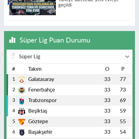
geçildi
Süper Lig Puan Durumu
Süper Lig
#
Takım
O
P
Galatasaray
33
77
1
Fenerbahçe
33
73
2
Trabzonspor
33
69
3
Beşiktaş
33
59
4
Göztepe
33
55
5
Başakşehir
33
54
6