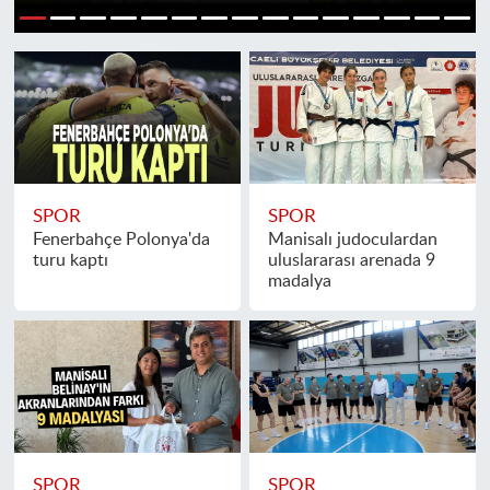
1
2
3
4
5
6
7
8
9
10
11
12
13
14
15
SPOR
SPOR
Fenerbahçe Polonya'da
Manisalı judoculardan
turu kaptı
uluslararası arenada 9
madalya
SPOR
SPOR