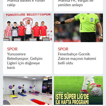
Manisa Basket'e Yunan
Manisa FK, Vargas ile
rakip
yeniden anlaştı
SPOR
SPOR
Yunusemre
Fenerbahçe-Gornik
Belediyespor, Gelişim
Zabrze maçının hakemi
Ligleri için düğmeye
belli oldu
bastı