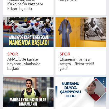
Kırkpınar'ın kazananı
Erkan Taş oldu
SPOR
SPOR
ANALİG’de karate
Efsanenin forması
heyecanı Manisa’da
satışta... Rekor teklif
başladı
geldi!