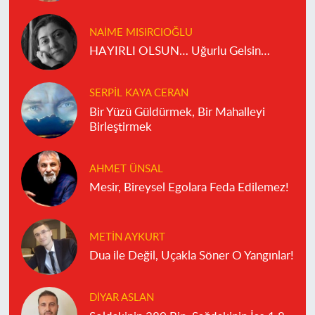
NAIME MISIRCIOĞLU
HAYIRLI OLSUN… Uğurlu Gelsin…
SERPIL KAYA CERAN
Bir Yüzü Güldürmek, Bir Mahalleyi
Birleştirmek
AHMET ÜNSAL
Mesir, Bireysel Egolara Feda Edilemez!
METIN AYKURT
Dua ile Değil, Uçakla Söner O Yangınlar!
DIYAR ASLAN