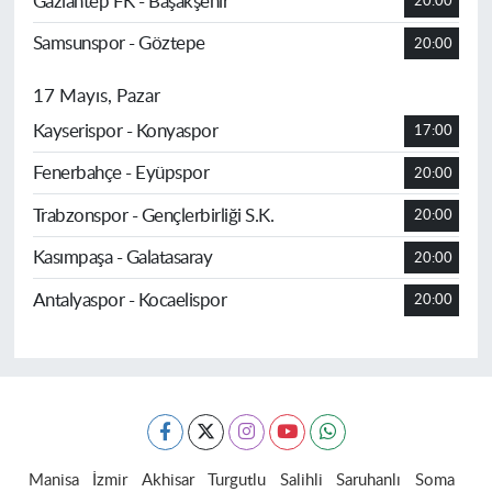
Gaziantep FK - Başakşehir
20:00
Samsunspor - Göztepe
20:00
17 Mayıs, Pazar
Kayserispor - Konyaspor
17:00
Fenerbahçe - Eyüpspor
20:00
Trabzonspor - Gençlerbirliği S.K.
20:00
Kasımpaşa - Galatasaray
20:00
Antalyaspor - Kocaelispor
20:00
Manisa
İzmir
Akhisar
Turgutlu
Salihli
Saruhanlı
Soma