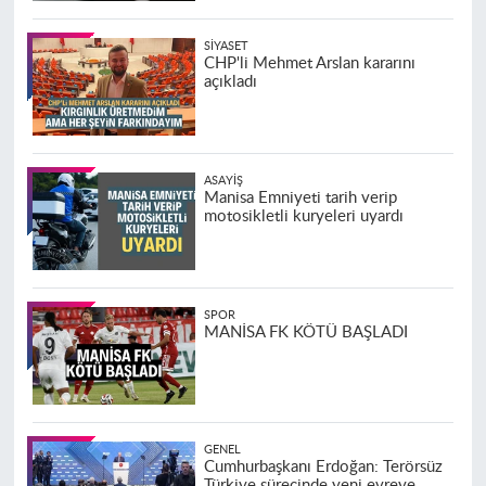
SIYASET
CHP'li Mehmet Arslan kararını
açıkladı
ASAYIŞ
Manisa Emniyeti tarih verip
motosikletli kuryeleri uyardı
SPOR
MANİSA FK KÖTÜ BAŞLADI
GENEL
Cumhurbaşkanı Erdoğan: Terörsüz
Türkiye sürecinde yeni evreye