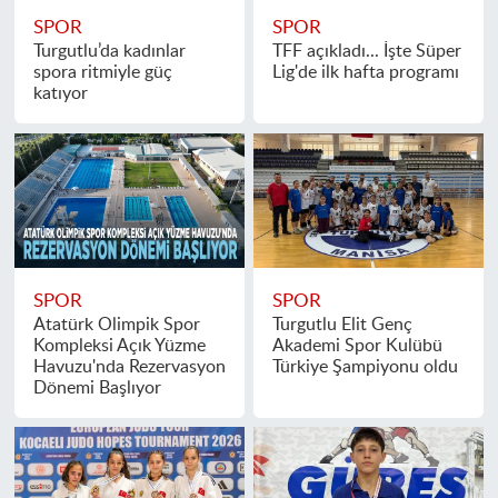
SPOR
SPOR
Turgutlu’da kadınlar
TFF açıkladı... İşte Süper
spora ritmiyle güç
Lig'de ilk hafta programı
katıyor
SPOR
SPOR
Atatürk Olimpik Spor
Turgutlu Elit Genç
Kompleksi Açık Yüzme
Akademi Spor Kulübü
Havuzu'nda Rezervasyon
Türkiye Şampiyonu oldu
Dönemi Başlıyor