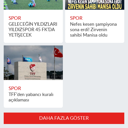
SPOR
SPOR
GELECEĞİN YILDIZLARI
Nefes kesen şampiyona
YILDIZSPOR 45 FK’DA
sona erdi! Zirvenin
YETİŞECEK
sahibi Manisa oldu
SPOR
TFF'den yabancı kuralı
açıklaması
DAHA FAZLA GÖSTER