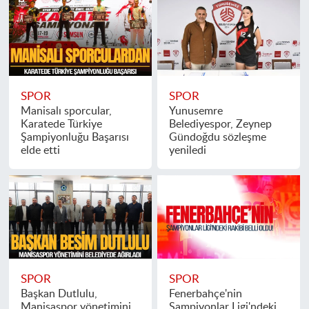
SPOR
SPOR
Manisalı sporcular,
Yunusemre
Karatede Türkiye
Belediyespor, Zeynep
Şampiyonluğu Başarısı
Gündoğdu sözleşme
elde etti
yeniledi
SPOR
SPOR
Başkan Dutlulu,
Fenerbahçe'nin
Manisaspor yönetimini
Şampiyonlar Ligi'ndeki