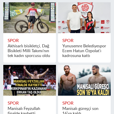
SPOR
SPOR
Akhisarlı bisikletçi, Dağ
Yunusemre Belediyespor
Bisikleti Milli Takımı'nın
Ecem Hatun Özpolat'ı
tek kadın sporcusu oldu
kadrosuna kattı
SPOR
SPOR
Manisalı Feyzullah
Manisalı güreşçi son
finalde kaybetti,
16’ya kaldı