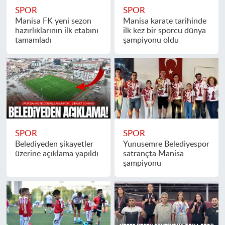
SPOR
SPOR
Manisa FK yeni sezon
Manisa karate tarihinde
hazırlıklarının ilk etabını
ilk kez bir sporcu dünya
tamamladı
şampiyonu oldu
SPOR
SPOR
Belediyeden şikayetler
Yunusemre Belediyespor
üzerine açıklama yapıldı
satrançta Manisa
şampiyonu