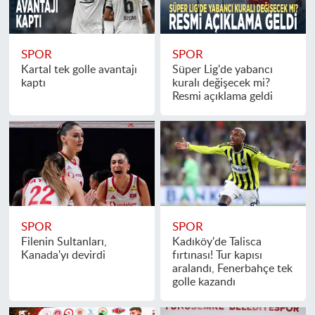
SPOR
SPOR
Kartal tek golle avantajı
Süper Lig'de yabancı
kaptı
kuralı değişecek mi?
Resmi açıklama geldi
SPOR
SPOR
Filenin Sultanları,
Kadıköy'de Talisca
Kanada'yı devirdi
fırtınası! Tur kapısı
aralandı, Fenerbahçe tek
golle kazandı