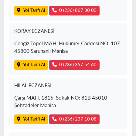
Yol Tarifi Al
0 (236) 867 30 00
KORAY ECZANESİ
Cengiz Topel MAH. Hükümet Caddesi NO: 107
45800 Saruhanlı Manisa
Yol Tarifi Al
0 (236) 357 54 60
HİLAL ECZANESİ
Çarşı MAH. 1815. Sokak NO: 81B 45010
Şehzadeler Manisa
Yol Tarifi Al
0 (236) 237 10 08