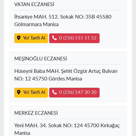
VATAN ECZANESİ
İhsaniye MAH. 512. Sokak NO: 35B 45580
Gölmarmara Manisa
Yol Tarifi Al
0 (236) 515 11 52
MEŞİNOĞLU ECZANESİ
Hüseyni Baba MAH. Şehit Özgür Artuç Bulvarı
NO: 12 45750 Gördes Manisa
Yol Tarifi Al
0 (236) 547 30 30
MERKEZ ECZANESİ
Yeni MAH. 34. Sokak NO: 124 45700 Kırkağaç
Manisa