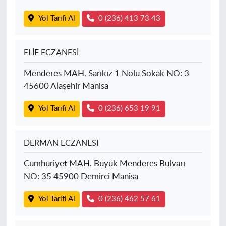
Yol Tarifi Al
0 (236) 413 73 43
ELİF ECZANESİ
Menderes MAH. Sarıkız 1 Nolu Sokak NO: 3
45600 Alaşehir Manisa
Yol Tarifi Al
0 (236) 653 19 91
DERMAN ECZANESİ
Cumhuriyet MAH. Büyük Menderes Bulvarı
NO: 35 45900 Demirci Manisa
Yol Tarifi Al
0 (236) 462 57 61