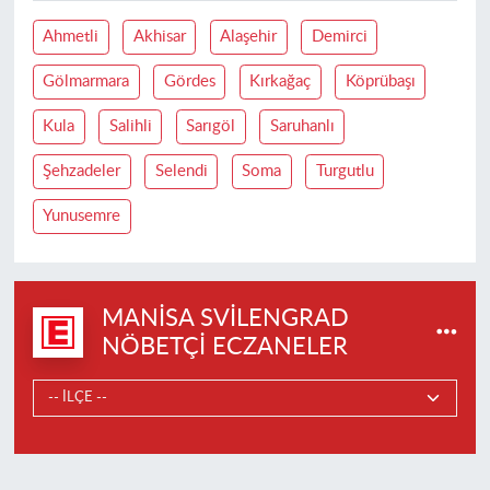
Ahmetli
Akhisar
Alaşehir
Demirci
Gölmarmara
Gördes
Kırkağaç
Köprübaşı
Kula
Salihli
Sarıgöl
Saruhanlı
Şehzadeler
Selendi
Soma
Turgutlu
Yunusemre
MANISA SVILENGRAD
NÖBETÇI ECZANELER