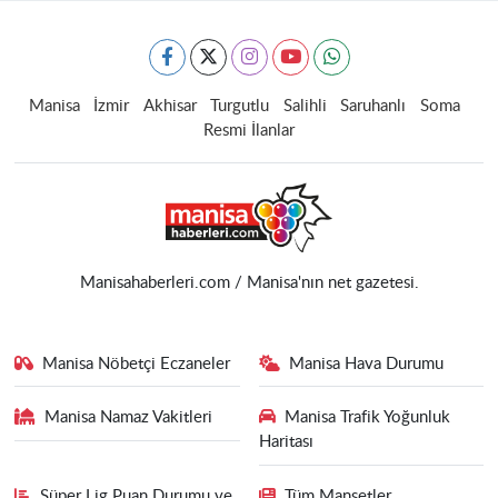
Manisa
İzmir
Akhisar
Turgutlu
Salihli
Saruhanlı
Soma
Resmi İlanlar
Manisahaberleri.com / Manisa'nın net gazetesi.
Manisa Nöbetçi Eczaneler
Manisa Hava Durumu
Manisa Namaz Vakitleri
Manisa Trafik Yoğunluk
Haritası
Süper Lig Puan Durumu ve
Tüm Manşetler