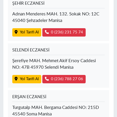
ŞEHİR ECZANESİ
Adnan Menderes MAH. 132. Sokak NO: 12C
45040 Şehzadeler Manisa
Yol Tarifi Al
0 (236) 231 75 74
SELENDİ ECZANESİ
Şerefiye MAH. Mehmet Akif Ersoy Caddesi
NO: 47B 45970 Selendi Manisa
Yol Tarifi Al
0 (236) 788 27 06
ERŞAN ECZANESİ
Turgutalp MAH. Bergama Caddesi NO: 215D
45540 Soma Manisa