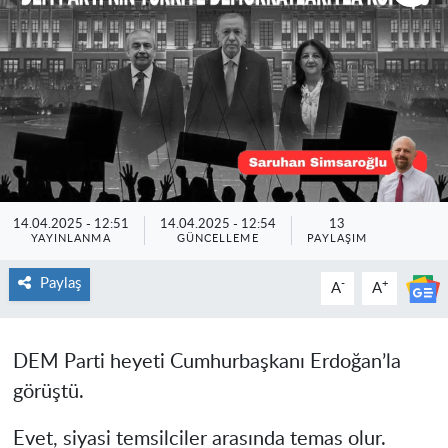
14.04.2025 - 12:51
14.04.2025 - 12:54
13
YAYINLANMA
GÜNCELLEME
PAYLAŞIM
Paylaş
-
+
A
A
DEM Parti heyeti Cumhurbaşkanı Erdoğan’la
görüştü.
Evet, siyasi temsilciler arasında temas olur.