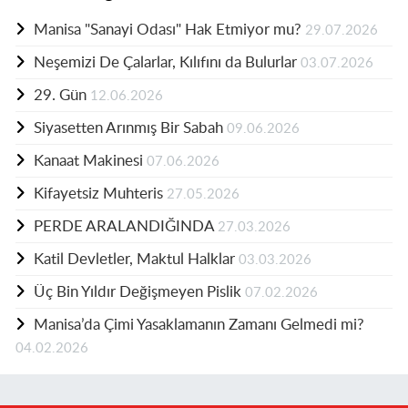
Manisa "Sanayi Odası" Hak Etmiyor mu?
29.07.2026
Neşemizi De Çalarlar, Kılıfını da Bulurlar
03.07.2026
29. Gün
12.06.2026
Siyasetten Arınmış Bir Sabah
09.06.2026
Kanaat Makinesi
07.06.2026
Kifayetsiz Muhteris
27.05.2026
PERDE ARALANDIĞINDA
27.03.2026
Katil Devletler, Maktul Halklar
03.03.2026
Üç Bin Yıldır Değişmeyen Pislik
07.02.2026
Manisa’da Çimi Yasaklamanın Zamanı Gelmedi mi?
04.02.2026