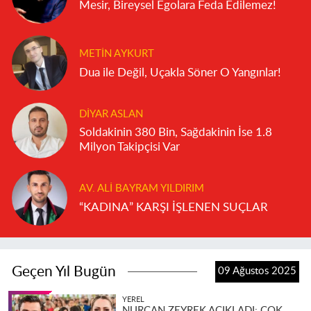
Mesir, Bireysel Egolara Feda Edilemez!
METIN AYKURT
Dua ile Değil, Uçakla Söner O Yangınlar!
DIYAR ASLAN
Soldakinin 380 Bin, Sağdakinin İse 1.8
Milyon Takipçisi Var
AV. ALI BAYRAM YILDIRIM
“KADINA” KARŞI İŞLENEN SUÇLAR
Geçen Yıl Bugün
09 Ağustos 2025
YEREL
NURCAN ZEYREK AÇIKLADI: ÇOK