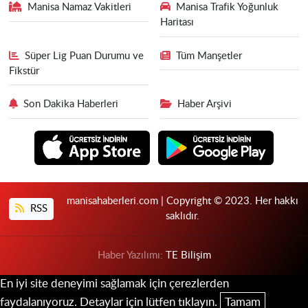
Manisa Namaz Vakitleri
Manisa Trafik Yoğunluk
Haritası
Süper Lig Puan Durumu ve
Tüm Manşetler
Fikstür
Son Dakika Haberleri
Haber Arşivi
manisahaberleri.com | Copyright © 2023. Her hakkı
RSS
saklıdır.
Haber Yazılımı:
TE Bilişim
En iyi site deneyimi sağlamak için çerezlerden
faydalanıyoruz. Detaylar için lütfen tıklayın.
Tamam