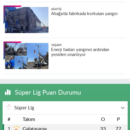
ASAYIŞ
Aliağa’da fabrikada korkutan yangın
YAŞAM
Enerji hatları yangının ardından
yeniden onarılıyor
Süper Lig Puan Durumu
Süper Lig
#
Takım
O
P
Galatasaray
33
77
1