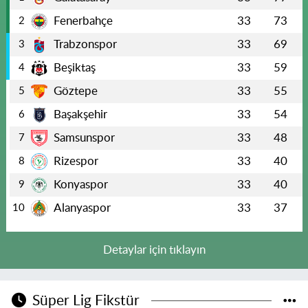
Fenerbahçe
33
73
2
Trabzonspor
33
69
3
Beşiktaş
33
59
4
Göztepe
33
55
5
Başakşehir
33
54
6
Samsunspor
33
48
7
Rizespor
33
40
8
Konyaspor
33
40
9
Alanyaspor
33
37
10
Detaylar için tıklayın
Süper Lig Fikstür