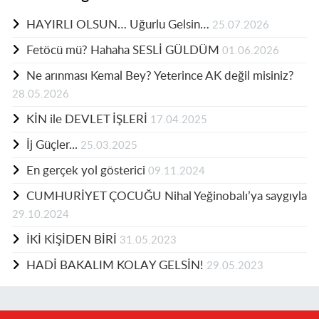
HAYIRLI OLSUN… Uğurlu Gelsin…
25.07.2026
Fetöcü mü? Hahaha SESLİ GÜLDÜM
01.06.2026
Ne arınması Kemal Bey? Yeterince AK değil misiniz?
28.05.2026
KİN ile DEVLET İŞLERİ
17.04.2025
İj Güçler...
25.03.2025
En gerçek yol gösterici
09.11.2024
CUMHURİYET ÇOCUĞU Nihal Yeğinobalı’ya saygıyla
29.10.2024
İKİ KİŞİDEN BİRİ
31.05.2023
HADİ BAKALIM KOLAY GELSİN!
29.05.2023