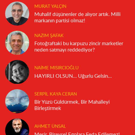
MURAT YALÇIN
Muhalif düşünenler de alıyor artık. Milli
markanın partisi olmaz!
NAZIM ŞAFAK
Fotoğraftaki bu karpuzu zincir marketler
neden satmayı reddediyor?
NAIME MISIRCIOĞLU
HAYIRLI OLSUN… Uğurlu Gelsin…
SERPIL KAYA CERAN
Bir Yüzü Güldürmek, Bir Mahalleyi
Birleştirmek
AHMET ÜNSAL
Mesir, Bireysel Egolara Feda Edilemez!