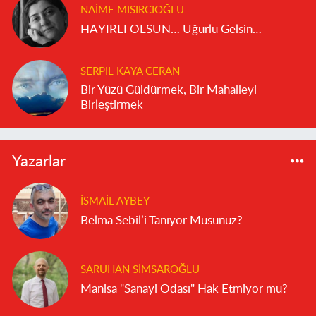
NAIME MISIRCIOĞLU
HAYIRLI OLSUN… Uğurlu Gelsin…
SERPIL KAYA CERAN
Bir Yüzü Güldürmek, Bir Mahalleyi
Birleştirmek
Yazarlar
İSMAIL AYBEY
Belma Sebil’i Tanıyor Musunuz?
SARUHAN SIMSAROĞLU
Manisa "Sanayi Odası" Hak Etmiyor mu?