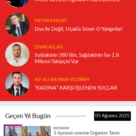
METIN AYKURT
Dua ile Değil, Uçakla Söner O Yangınlar!
DIYAR ASLAN
Soldakinin 380 Bin, Sağdakinin İse 1.8
Milyon Takipçisi Var
AV. ALI BAYRAM YILDIRIM
“KADINA” KARŞI İŞLENEN SUÇLAR
Geçen Yıl Bugün
05 Ağustos 2025
EKONOMI
3 ilçesinin sınırına Organize Tarım