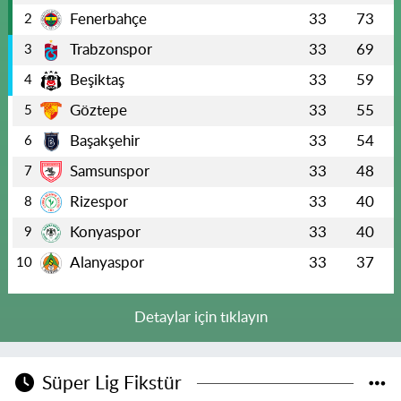
Fenerbahçe
33
73
2
Trabzonspor
33
69
3
Beşiktaş
33
59
4
Göztepe
33
55
5
Başakşehir
33
54
6
Samsunspor
33
48
7
Rizespor
33
40
8
Konyaspor
33
40
9
Alanyaspor
33
37
10
Detaylar için tıklayın
Süper Lig Fikstür