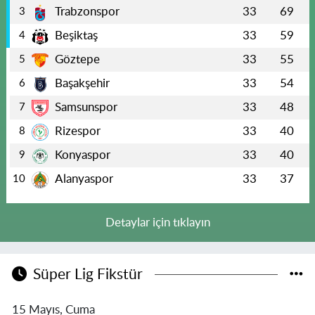
Trabzonspor
33
69
3
Beşiktaş
33
59
4
Göztepe
33
55
5
Başakşehir
33
54
6
Samsunspor
33
48
7
Rizespor
33
40
8
Konyaspor
33
40
9
Alanyaspor
33
37
10
Detaylar için tıklayın
Süper Lig Fikstür
15 Mayıs, Cuma