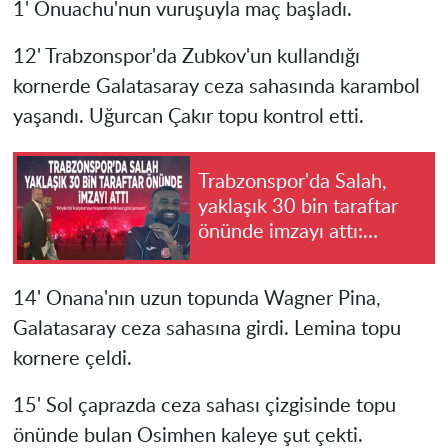
1' Onuachu'nun vuruşuyla maç başladı.
12' Trabzonspor'da Zubkov'un kullandığı
kornerde Galatasaray ceza sahasında karambol
yaşandı. Uğurcan Çakır topu kontrol etti.
Trabzonspor'da Salah,
yaklaşık 30 bin taraftar
önünde imzayı attı:
"Böyle bir karşılamayı
hayatımda ilk kez
14' Onana'nın uzun topunda Wagner Pina,
görüyorum"
Galatasaray ceza sahasına girdi. Lemina topu
kornere çeldi.
15' Sol çaprazda ceza sahası çizgisinde topu
önünde bulan Osimhen kaleye şut çekti.