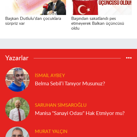
Başkan Dutlulu'dan çocuklara
Başından sakatlandı pes
sürpriz var
etmeyerek Balkan üçüncüsü
oldu
Yazarlar
İSMAIL AYBEY
Belma Sebil’i Tanıyor Musunuz?
SARUHAN SIMSAROĞLU
Manisa "Sanayi Odası" Hak Etmiyor mu?
MURAT YALÇIN