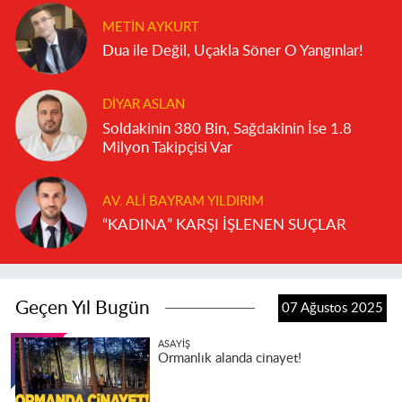
METIN AYKURT
Dua ile Değil, Uçakla Söner O Yangınlar!
DIYAR ASLAN
Soldakinin 380 Bin, Sağdakinin İse 1.8
Milyon Takipçisi Var
AV. ALI BAYRAM YILDIRIM
“KADINA” KARŞI İŞLENEN SUÇLAR
Geçen Yıl Bugün
07 Ağustos 2025
ASAYIŞ
Ormanlık alanda cinayet!