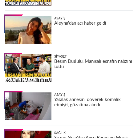
ASAYIŞ
Aleyna'dan acı haber geldi
SIYASET
Besim Dutlulu, Manisalı esnafın nabzını
tuttu
ASAYIŞ
Yatalak annesini döverek komalık
etmişti, gözaltına alındı
SAĞLIK
Sezen Aksu’dan Ayşe Barım ve Murat