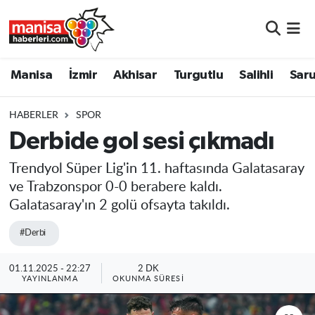
Manisa
Manisa Nöbetçi Eczaneler
Manisa
İzmir
Akhisar
Turgutlu
Salihli
Saru
İzmir
Manisa Hava Durumu
HABERLER
SPOR
Akhisar
Manisa Namaz Vakitleri
Derbide gol sesi çıkmadı
Turgutlu
Manisa Trafik Yoğunluk Haritası
Trendyol Süper Lig'in 11. haftasında Galatasaray
ve Trabzonspor 0-0 berabere kaldı.
Salihli
Süper Lig Puan Durumu ve Fikstür
Galatasaray'ın 2 golü ofsayta takıldı.
Saruhanlı
Tüm Manşetler
#Derbi
Soma
Son Dakika Haberleri
01.11.2025 - 22:27
2 DK
YAYINLANMA
OKUNMA SÜRESI
Resmi İlanlar
Haber Arşivi