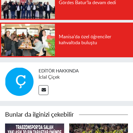
Gördes Batur'la devam dedi
Manisa'da özel öğrenciler
kahvaltıda buluştu
EDITÖR HAKKINDA
İclal Çiçek
Bunlar da ilginizi çekebilir