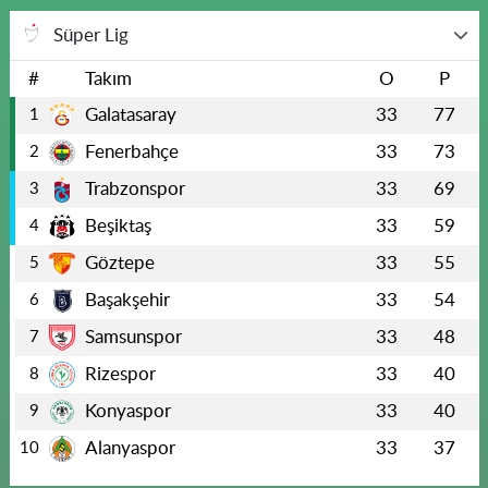
Süper Lig
#
Takım
O
P
Galatasaray
33
77
1
Fenerbahçe
33
73
2
Trabzonspor
33
69
3
Beşiktaş
33
59
4
Göztepe
33
55
5
Başakşehir
33
54
6
Samsunspor
33
48
7
Rizespor
33
40
8
Konyaspor
33
40
9
Alanyaspor
33
37
10