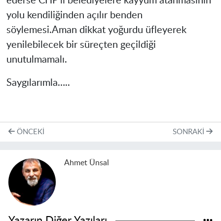
ederse CHP li belediyelere kayyum atanmasının
yolu kendiliğinden açılır benden
söylemesi.Aman dikkat yoğurdu üfleyerek
yenilebilecek bir süreçten geçildiği
unutulmamalı.
Saygılarımla…..
ÖNCEKI
SONRAKI
Ahmet Ünsal
Yazarın Diğer Yazıları