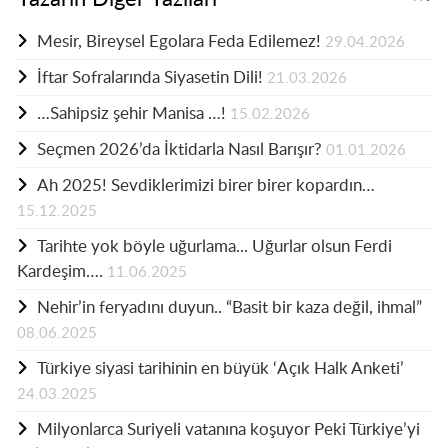
Mesir, Bireysel Egolara Feda Edilemez!
29.04.2026
İftar Sofralarında Siyasetin Dili!
21.03.2026
…Sahipsiz şehir Manisa …!
15.02.2026
Seçmen 2026’da İktidarla Nasıl Barışır?
01.01.2026
Ah 2025! Sevdiklerimizi birer birer kopardın…
15.12.2025
Tarihte yok böyle uğurlama... Uğurlar olsun Ferdi
Kardeşim….
11.06.2025
Nehir’in feryadını duyun.. “Basit bir kaza değil, ihmal”
08.06.2025
Türkiye siyasi tarihinin en büyük ‘Açık Halk Anketi’
24.03.2025
Milyonlarca Suriyeli vatanına koşuyor Peki Türkiye’yi