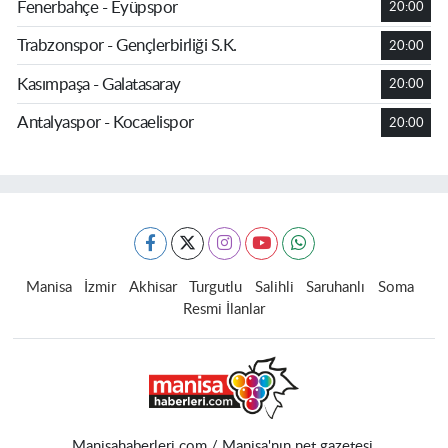
Fenerbahçe - Eyüpspor
20:00
Trabzonspor - Gençlerbirliği S.K.
20:00
Kasımpaşa - Galatasaray
20:00
Antalyaspor - Kocaelispor
20:00
Manisa
İzmir
Akhisar
Turgutlu
Salihli
Saruhanlı
Soma
Resmi İlanlar
Manisahaberleri.com / Manisa'nın net gazetesi.