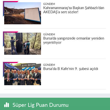
GÜNDEM
Kahramanmaraş'ta Başkan Şahbazlı’dan
AKEDAŞ’a sert sözler!
GÜNDEM
Bursa’da yangınzede ormanlar yeniden
yeşertiliyor
GÜNDEM
Bursa'da B Kafe'nin 9. şubesi açıldı
Süper Lig Puan Durumu