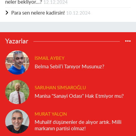
neler bekliyor…?
12.12.2024
Para sen nelere kadirsin!
10.12.2024
Yazarlar
İSMAIL AYBEY
Belma Sebil’i Tanıyor Musunuz?
SARUHAN SIMSAROĞLU
Manisa "Sanayi Odası" Hak Etmiyor mu?
MURAT YALÇIN
Muhalif düşünenler de alıyor artık. Milli
markanın partisi olmaz!