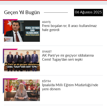
Geçen Yıl Bugün
06 Ağustos 2025
ASAYIŞ
Freni boşalan tır, 8 aracı kullanılmaz
hale getirdi
SIYASET
AK Parti’ye mi geçiyor iddialarına
Cemil Tugay’dan sert tepki
EĞITIM
İpsala’da Milli Eğitim Müdürlüğü’nde
yeni dönem