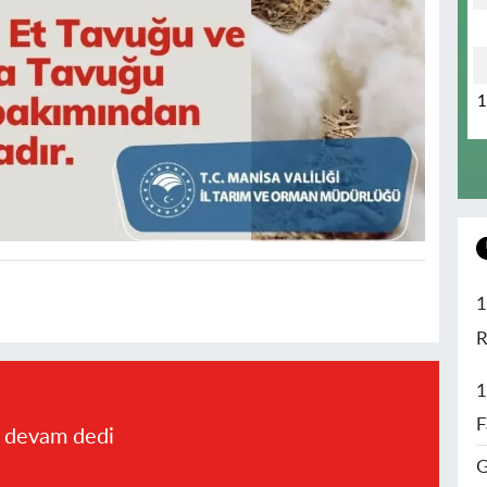
1
R
1
F
a devam dedi
G