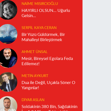
NAIME MISIRCIOĞLU
HAYIRLI OLSUN… Uğurlu
Gelsin…
SERPIL KAYA CERAN
Bir Yüzü Güldürmek, Bir
Mahalleyi Birleştirmek
AHMET ÜNSAL
Mesir, Bireysel Egolara Feda
Edilemez!
METIN AYKURT
Dua ile Değil, Uçakla Söner O
Yangınlar!
DIYAR ASLAN
Soldakinin 380 Bin, Sağdakinin