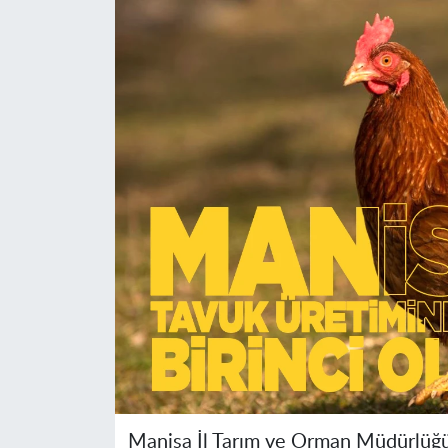
Manisa İl Tarım ve Orman Müdürlüğü’n