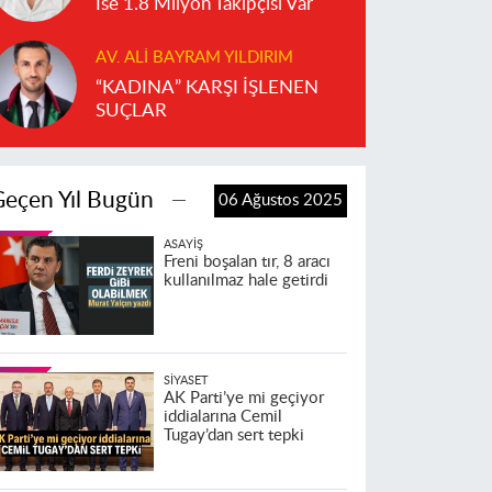
İse 1.8 Milyon Takipçisi Var
AV. ALI BAYRAM YILDIRIM
“KADINA” KARŞI İŞLENEN
SUÇLAR
Geçen Yıl Bugün
06 Ağustos 2025
ASAYIŞ
Freni boşalan tır, 8 aracı
kullanılmaz hale getirdi
SIYASET
AK Parti’ye mi geçiyor
iddialarına Cemil
Tugay’dan sert tepki