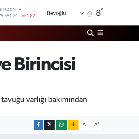
°
DOLAR
8
Beyoğlu
45,43620
%0.02
EURO
53,38690
%0.19
STERLİN
61,60380
%0.18
G.ALTIN
6862,09000
%0.19
 Birincisi
BİST100
14.598,00
%0
BITCOIN
79.591,74
%-1.82
 tavuğu varlığı bakımından
-
+
A
A