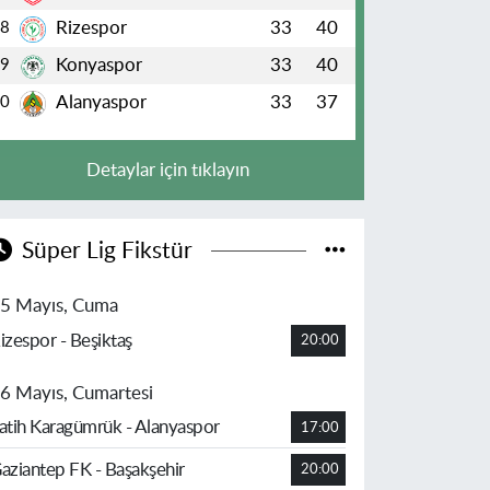
Rizespor
33
40
8
Konyaspor
33
40
9
Alanyaspor
33
37
10
Detaylar için tıklayın
Süper Lig Fikstür
5 Mayıs, Cuma
izespor - Beşiktaş
20:00
6 Mayıs, Cumartesi
atih Karagümrük - Alanyaspor
17:00
aziantep FK - Başakşehir
20:00