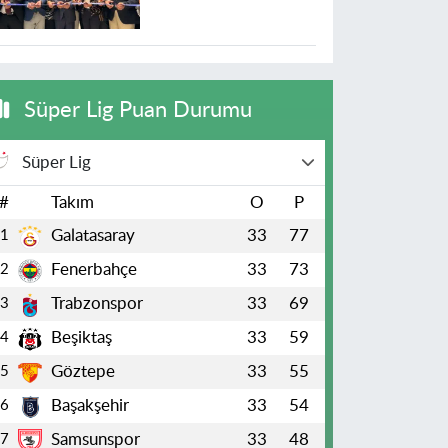
Süper Lig Puan Durumu
Süper Lig
#
Takım
O
P
Galatasaray
33
77
1
Fenerbahçe
33
73
2
Trabzonspor
33
69
3
Beşiktaş
33
59
4
Göztepe
33
55
5
Başakşehir
33
54
6
Samsunspor
33
48
7