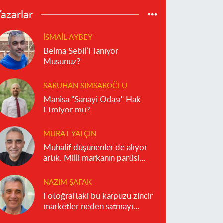
azarlar
İSMAIL AYBEY
Belma Sebil’i Tanıyor
Musunuz?
SARUHAN SIMSAROĞLU
Manisa "Sanayi Odası" Hak
Etmiyor mu?
MURAT YALÇIN
Muhalif düşünenler de alıyor
artık. Milli markanın partisi
olmaz!
NAZIM ŞAFAK
Fotoğraftaki bu karpuzu zincir
marketler neden satmayı
reddediyor?