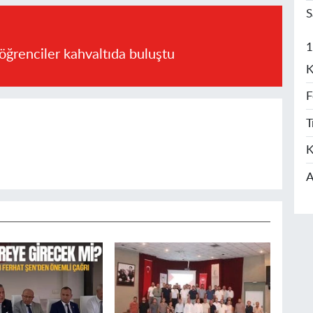
S
1
öğrenciler kahvaltıda buluştu
K
F
T
K
A