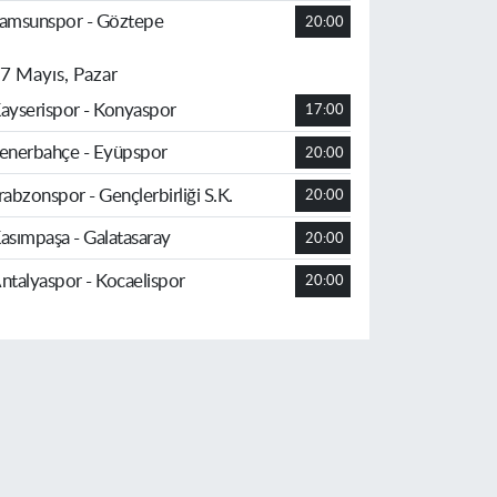
amsunspor - Göztepe
20:00
7 Mayıs, Pazar
ayserispor - Konyaspor
17:00
enerbahçe - Eyüpspor
20:00
rabzonspor - Gençlerbirliği S.K.
20:00
asımpaşa - Galatasaray
20:00
ntalyaspor - Kocaelispor
20:00