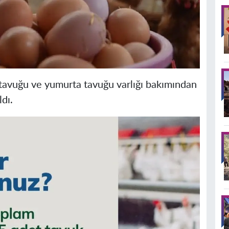
 tavuğu ve yumurta tavuğu varlığı bakımından
dı.