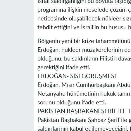
İsrail saldırganlığını bu boyuta taşıdığı
programına ilişkin meselede çözüm çabal
neticesinde oluşabilecek nükleer sızın
tehdit ettiğini ve İsrail’in bu hususu h
Bölgenin yeni bir krize tahammülün
Erdoğan, nükleer müzakerelerinin de
olduğunu, bu saldırıların Filistin dav
gerektiğini ifade etti.
ERDOĞAN- SİSİ GÖRÜŞMESİ
Erdoğan, Mısır Cumhurbaşkanı Abdulf
Netanyahu hükümetinin hukuk tanımazl
sorunu olduğunu ifade etti.
PAKİSTAN BAŞBAKANI ŞERİF İLE
Pakistan Başbakanı Şahbaz Şerif ile g
saldırılarının kabul edilemeyeceğini, 