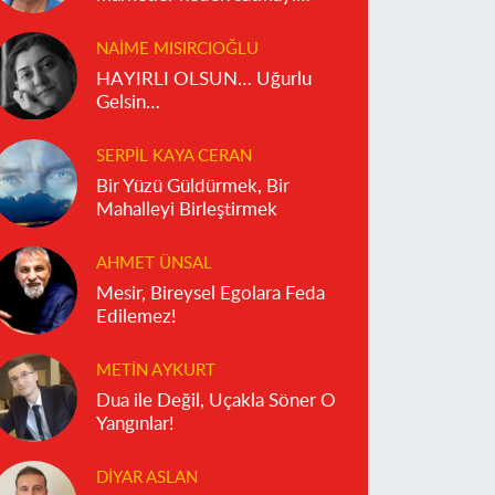
reddediyor?
NAIME MISIRCIOĞLU
HAYIRLI OLSUN… Uğurlu
Gelsin…
SERPIL KAYA CERAN
Bir Yüzü Güldürmek, Bir
Mahalleyi Birleştirmek
AHMET ÜNSAL
Mesir, Bireysel Egolara Feda
Edilemez!
METIN AYKURT
Dua ile Değil, Uçakla Söner O
Yangınlar!
DIYAR ASLAN