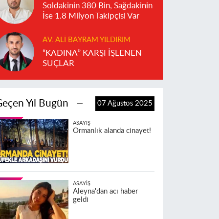
Soldakinin 380 Bin, Sağdakinin
İse 1.8 Milyon Takipçisi Var
AV. ALI BAYRAM YILDIRIM
“KADINA” KARŞI İŞLENEN
SUÇLAR
Geçen Yıl Bugün
07 Ağustos 2025
ASAYIŞ
Ormanlık alanda cinayet!
ASAYIŞ
Aleyna'dan acı haber
geldi