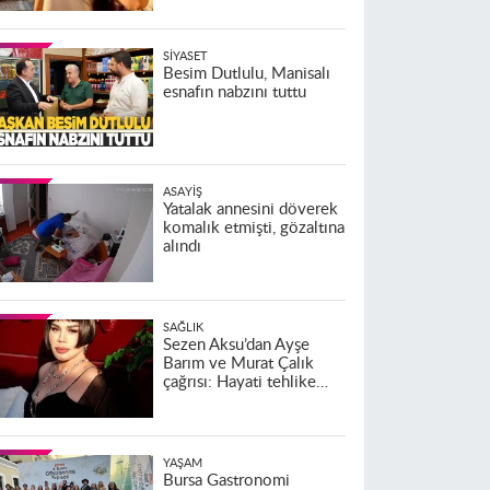
SIYASET
Besim Dutlulu, Manisalı
esnafın nabzını tuttu
ASAYIŞ
Yatalak annesini döverek
komalık etmişti, gözaltına
alındı
SAĞLIK
Sezen Aksu’dan Ayşe
Barım ve Murat Çalık
çağrısı: Hayati tehlike
altındalar
YAŞAM
Bursa Gastronomi