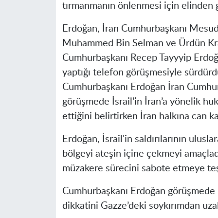
tırmanmanın önlenmesi için elinden g
Erdoğan, İran Cumhurbaşkanı Mesud 
Muhammed Bin Selman ve Ürdün Kralı
Cumhurbaşkanı Recep Tayyyip Erdoğan,
yaptığı telefon görüşmesiyle sürdürd
Cumhurbaşkanı Erdoğan İran Cumhurb
görüşmede İsrail’in İran’a yönelik huk
ettiğini belirtirken İran halkına can ka
Erdoğan, İsrail'in saldırılarının ulusl
bölgeyi ateşin içine çekmeyi amaçlad
müzakere sürecini sabote etmeye teşe
Cumhurbaşkanı Erdoğan görüşmede İsra
dikkatini Gazze’deki soykırımdan uzakl