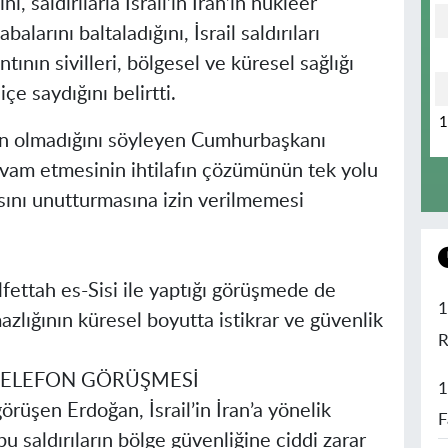
nı, saldırılarla İsrail’in İran’ın nükleer
arını baltaladığını, İsrail saldırıları
tının sivilleri, bölgesel ve küresel sağlığı
içe saydığını belirtti.
ün olmadığını söyleyen Cumhurbaşkanı
vam etmesinin ihtilafın çözümünün tek yolu
asını unutturmasına izin verilmemesi
ettah es-Sisi ile yaptığı görüşmede de
1
ığının küresel boyutta istikrar ve güvenlik
R
 TELEFON GÖRÜŞMESİ
1
örüşen Erdoğan, İsrail’in İran’a yönelik
F
bu saldırıların bölge güvenliğine ciddi zarar