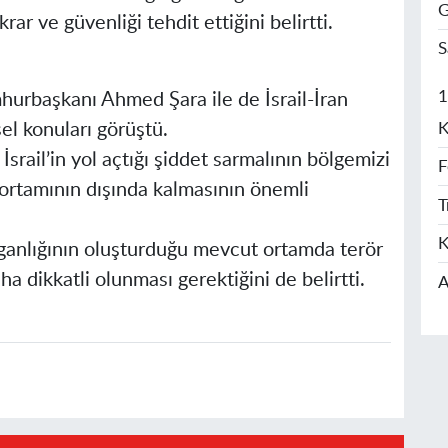
G
krar ve güvenliği tehdit ettiğini belirtti.
S
1
rbaşkanı Ahmed Şara ile de İsrail-İran
K
el konuları görüştü.
ail’in yol açtığı şiddet sarmalının bölgemizi
F
a ortamının dışında kalmasının önemli
T
K
ganlığının oluşturduğu mevcut ortamda terör
ha dikkatli olunması gerektiğini de belirtti.
A