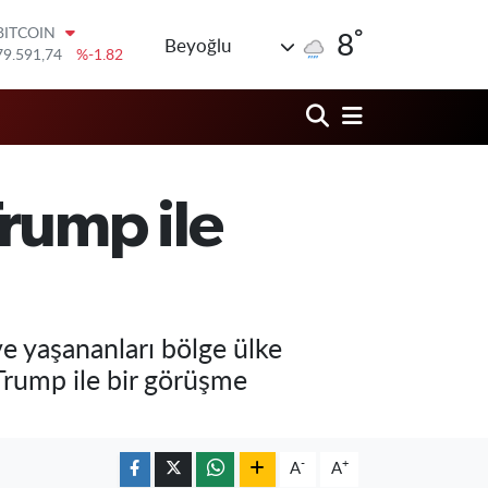
°
DOLAR
8
Beyoğlu
45,43620
%0.02
EURO
53,38690
%0.19
STERLİN
61,60380
%0.18
G.ALTIN
6862,09000
%0.19
rump ile
BİST100
14.598,00
%0
BITCOIN
79.591,74
%-1.82
e yaşananları bölge ülke
Trump ile bir görüşme
-
+
A
A