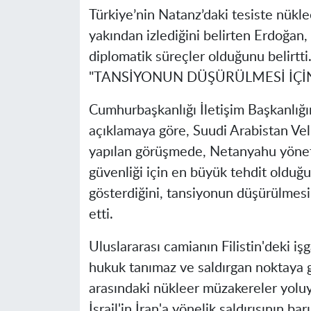
Türkiye’nin Natanz’daki tesiste nükleer
yakından izlediğini belirten Erdoğan
diplomatik süreçler olduğunu belirtti
"TANSİYONUN DÜŞÜRÜLMESİ İÇİN
Cumhurbaşkanlığı İletişim Başkanlığ
açıklamaya göre, Suudi Arabistan V
yapılan görüşmede, Netanyahu yönetimi
güvenliği için en büyük tehdit olduğun
gösterdiğini, tansiyonun düşürülmesi i
etti.
Uluslararası camianın Filistin'deki iş
hukuk tanımaz ve saldırgan noktaya g
arasındaki nükleer müzakereler yolu
İsrail'in İran'a yönelik saldırısının ba