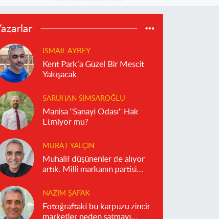
azarlar
İSMAIL AYBEY
Kent Park’a Güzel Bir Mescit
Yakışacak
SARUHAN SIMSAROĞLU
Manisa "Sanayi Odası" Hak
Etmiyor mu?
MURAT YALÇIN
Muhalif düşünenler de alıyor
artık. Milli markanın partisi
olmaz!
NAZIM ŞAFAK
Fotoğraftaki bu karpuzu zincir
marketler neden satmayı