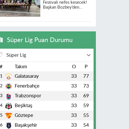
Festivali nefes kesecek!
Başkan Bozbey’den
heyecanlandıran açıklama
Süper Lig Puan Durumu
Süper Lig
#
Takım
O
P
Galatasaray
33
77
1
Fenerbahçe
33
73
2
Trabzonspor
33
69
3
Beşiktaş
33
59
4
Göztepe
33
55
5
Başakşehir
33
54
6