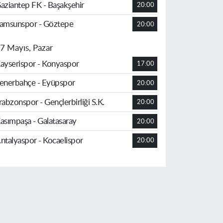
aziantep FK - Başakşehir
20:00
amsunspor - Göztepe
20:00
7 Mayıs, Pazar
ayserispor - Konyaspor
17:00
enerbahçe - Eyüpspor
20:00
rabzonspor - Gençlerbirliği S.K.
20:00
asımpaşa - Galatasaray
20:00
ntalyaspor - Kocaelispor
20:00