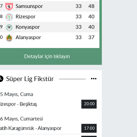
Samsunspor
33
48
7
Rizespor
33
40
8
Konyaspor
33
40
9
Alanyaspor
33
37
10
Detaylar için tıklayın
Süper Lig Fikstür
5 Mayıs, Cuma
izespor - Beşiktaş
20:00
6 Mayıs, Cumartesi
atih Karagümrük - Alanyaspor
17:00