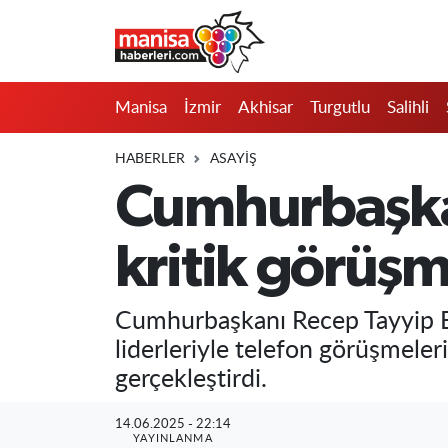
Manisa
Manisa Nöbetçi Eczaneler
Manisa
İzmir
Akhisar
Turgutlu
Salihli
İzmir
Manisa Hava Durumu
HABERLER
ASAYIŞ
Akhisar
Manisa Namaz Vakitleri
Cumhurbaşka
Turgutlu
Manisa Trafik Yoğunluk Haritası
kritik görüş
Salihli
Süper Lig Puan Durumu ve Fikstür
Cumhurbaşkanı Recep Tayyip Erd
Saruhanlı
Tüm Manşetler
liderleriyle telefon görüşmele
gerçekleştirdi.
Soma
Son Dakika Haberleri
14.06.2025 - 22:14
Resmi İlanlar
Haber Arşivi
YAYINLANMA