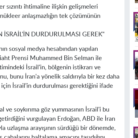
 sızıntı ihtimaline ilişkin gelişmeleri
, nükleer anlaşmazlığın tek çözümünün
.
 İSRAİL'İN DURDURULMASI GEREK"
ının sosyal medya hesabından yapılan
eliaht Prensi Muhammed Bin Selman ile
ndeki İsrail'in, bölgenin istikrarı ve
u, bunu İran'a yönelik saldırıyla bir kez daha
çin İsrail'in durdurulması gerektiğini ifade
gal ve soykırıma göz yummasının İsrail'i bu
etirdiğini vurgulayan Erdoğan, ABD ile İran
yla uzlaşma arayışının sürdüğü bir dönemde,
rış çabalarını baltalama amacını taşıdığını,