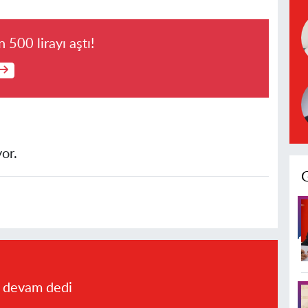
 500 lirayı aştı!
or.
a devam dedi