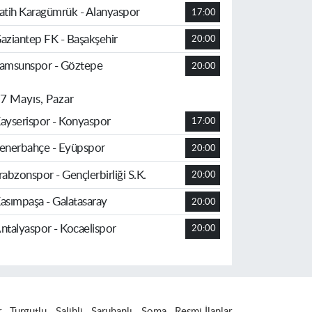
atih Karagümrük - Alanyaspor
17:00
aziantep FK - Başakşehir
20:00
amsunspor - Göztepe
20:00
7 Mayıs, Pazar
ayserispor - Konyaspor
17:00
enerbahçe - Eyüpspor
20:00
rabzonspor - Gençlerbirliği S.K.
20:00
asımpaşa - Galatasaray
20:00
ntalyaspor - Kocaelispor
20:00
r
Turgutlu
Salihli
Saruhanlı
Soma
Resmi İlanlar