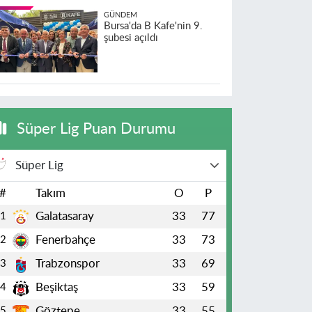
GÜNDEM
Bursa'da B Kafe'nin 9.
şubesi açıldı
Süper Lig Puan Durumu
Süper Lig
#
Takım
O
P
Galatasaray
33
77
1
Fenerbahçe
33
73
2
Trabzonspor
33
69
3
Beşiktaş
33
59
4
Göztepe
33
55
5