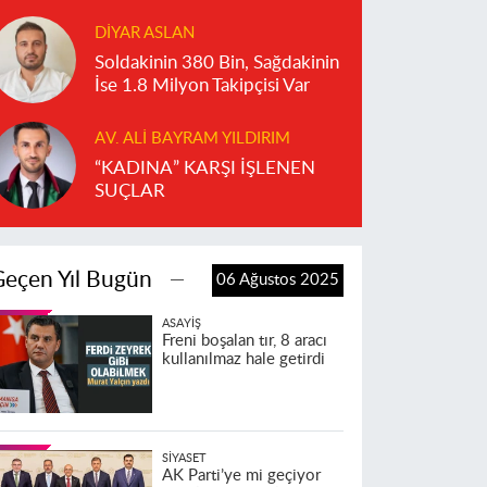
DIYAR ASLAN
Soldakinin 380 Bin, Sağdakinin
İse 1.8 Milyon Takipçisi Var
AV. ALI BAYRAM YILDIRIM
“KADINA” KARŞI İŞLENEN
SUÇLAR
Geçen Yıl Bugün
06 Ağustos 2025
ASAYIŞ
Freni boşalan tır, 8 aracı
kullanılmaz hale getirdi
SIYASET
AK Parti’ye mi geçiyor