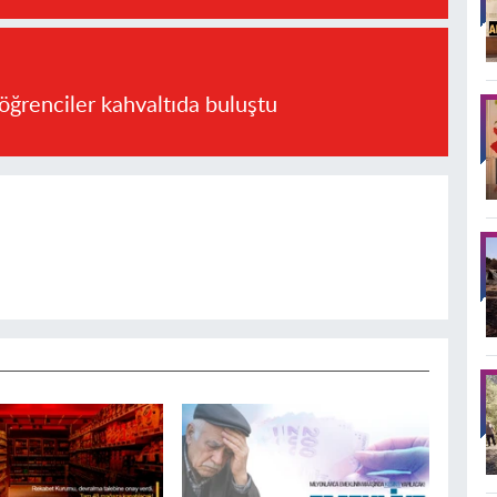
öğrenciler kahvaltıda buluştu