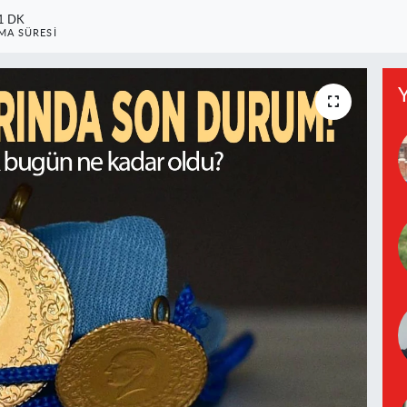
1 DK
A SÜRESI
Y