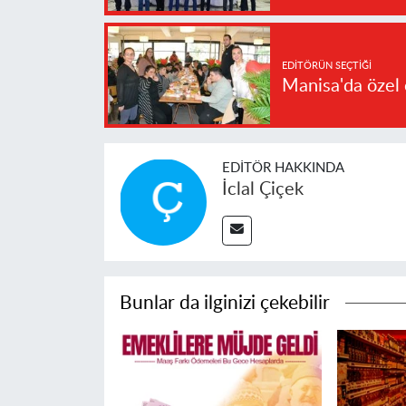
EDITÖRÜN SEÇTIĞI
Manisa'da özel 
EDITÖR HAKKINDA
İclal Çiçek
Bunlar da ilginizi çekebilir