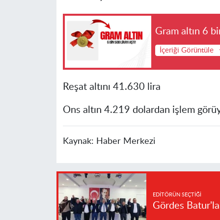
Gram altın 6 bin
İçeriği Görüntüle
Reşat altını 41.630 lira
Ons altın 4.219 dolardan işlem görüy
Kaynak:
Haber Merkezi
EDITÖRÜN SEÇTIĞI
Gördes Batur'l