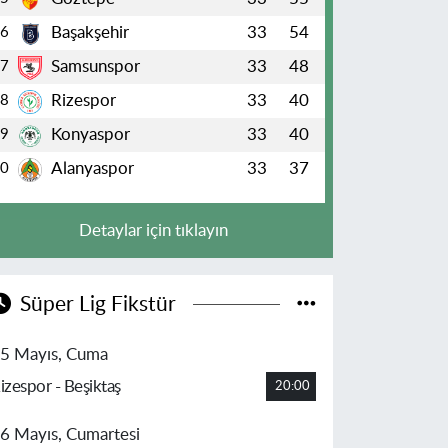
Başakşehir
33
54
6
Samsunspor
33
48
7
Rizespor
33
40
8
Konyaspor
33
40
9
Alanyaspor
33
37
10
Detaylar için tıklayın
Süper Lig Fikstür
5 Mayıs, Cuma
izespor - Beşiktaş
20:00
6 Mayıs, Cumartesi