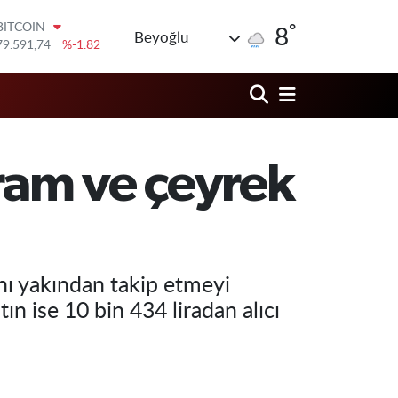
79.591,74
%-1.82
°
DOLAR
8
Beyoğlu
45,43620
%0.02
EURO
53,38690
%0.19
STERLİN
61,60380
%0.18
G.ALTIN
6862,09000
%0.19
Gram ve çeyrek
BİST100
14.598,00
%0
rını yakından takip etmeyi
n ise 10 bin 434 liradan alıcı