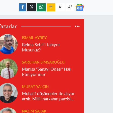
-
+
A
A
azarlar
İSMAIL AYBEY
Belma Sebil’i Tanıyor
Musunuz?
SARUHAN SIMSAROĞLU
Manisa "Sanayi Odası" Hak
Etmiyor mu?
MURAT YALÇIN
Muhalif düşünenler de alıyor
artık. Milli markanın partisi
olmaz!
NAZIM ŞAFAK