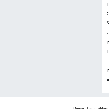
F
G
S
1
K
F
T
K
A
Manisa
İzmir
Akhisa