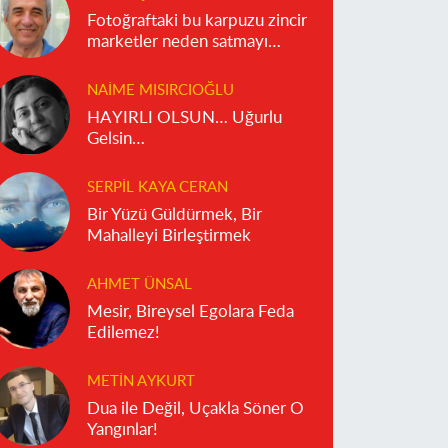
Fotoğraftaki bu karpuzu zincir
marketler neden satmayı
reddediyor?
NAIME MISIRCIOĞLU
HAYIRLI OLSUN… Uğurlu
Gelsin…
SERPIL KAYA CERAN
Bir Yüzü Güldürmek, Bir
Mahalleyi Birleştirmek
AHMET ÜNSAL
Mesir, Bireysel Egolara Feda
Edilemez!
METIN AYKURT
Dua ile Değil, Uçakla Söner O
Yangınlar!