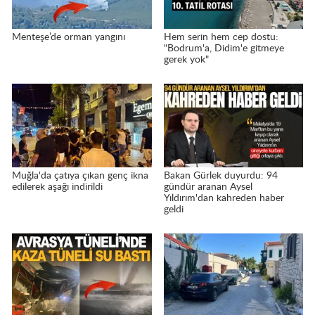
Menteşe’de orman yangını
Hem serin hem cep dostu:
"Bodrum'a, Didim'e gitmeye
gerek yok"
Muğla'da çatıya çıkan genç ikna
Bakan Gürlek duyurdu: 94
edilerek aşağı indirildi
gündür aranan Aysel
Yıldırım'dan kahreden haber
geldi