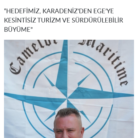
“HEDEFİMİZ, KARADENİZ’DEN EGE’YE
KESİNT
İSİZ TURİZM VE SÜRDÜRÜLEBİLİR
BÜYÜME”