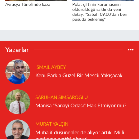
Avrasya Tüneli'nde kaza
Polat çiftinin korumasının
öldürüldüğü saldırıda yeni
detay: "Sabah 09.00'dan beri
pusuda beklemiş"
Yazarlar
İSMAIL AYBEY
Kent Park’a Güzel Bir Mescit Yakışacak
SARUHAN SIMSAROĞLU
Manisa "Sanayi Odası" Hak Etmiyor mu?
MURAT YALÇIN
Muhalif düşünenler de alıyor artık. Milli