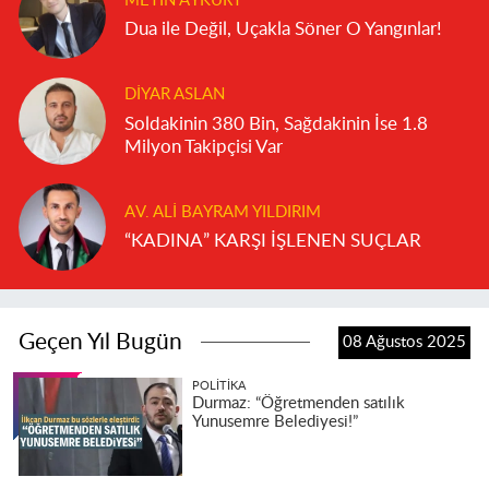
METIN AYKURT
Dua ile Değil, Uçakla Söner O Yangınlar!
DIYAR ASLAN
Soldakinin 380 Bin, Sağdakinin İse 1.8
Milyon Takipçisi Var
AV. ALI BAYRAM YILDIRIM
“KADINA” KARŞI İŞLENEN SUÇLAR
Geçen Yıl Bugün
08 Ağustos 2025
POLITIKA
Durmaz: “Öğretmenden satılık
Yunusemre Belediyesi!”