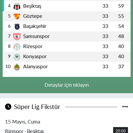
Beşiktaş
33
59
4
Göztepe
33
55
5
Başakşehir
33
54
6
Samsunspor
33
48
7
Rizespor
33
40
8
Konyaspor
33
40
9
Alanyaspor
33
37
10
Detaylar için tıklayın
Süper Lig Fikstür
15 Mayıs, Cuma
Rizespor - Beşiktaş
20:00