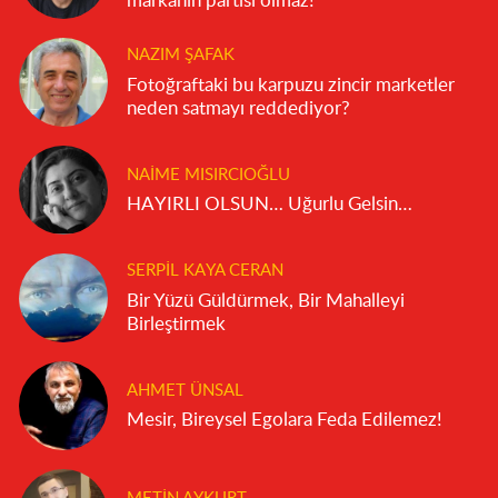
markanın partisi olmaz!
NAZIM ŞAFAK
Fotoğraftaki bu karpuzu zincir marketler
neden satmayı reddediyor?
NAIME MISIRCIOĞLU
HAYIRLI OLSUN… Uğurlu Gelsin…
SERPIL KAYA CERAN
Bir Yüzü Güldürmek, Bir Mahalleyi
Birleştirmek
AHMET ÜNSAL
Mesir, Bireysel Egolara Feda Edilemez!