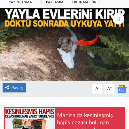
YAYINLANMA
PAYLAŞIM
OKUNMA SÜRESI
Paylaş
-
+
A
A
Manisa'da kesinleşmiş
hapis cezası bulunan