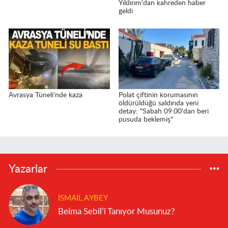
Yıldırım'dan kahreden haber
geldi
Avrasya Tüneli'nde kaza
Polat çiftinin korumasının
öldürüldüğü saldırıda yeni
detay: "Sabah 09.00'dan beri
pusuda beklemiş"
Yazarlar
İSMAIL AYBEY
Belma Sebil’i Tanıyor Musunuz?