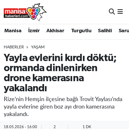
Manisa
Manisa Nöbetçi Eczaneler
Manisa
İzmir
Akhisar
Turgutlu
Salihli
Saru
İzmir
Manisa Hava Durumu
HABERLER
YAŞAM
Akhisar
Manisa Namaz Vakitleri
Yayla evlerini kırdı döktü;
ormanda dinlenirken
Turgutlu
Manisa Trafik Yoğunluk Haritası
drone kamerasına
Salihli
Süper Lig Puan Durumu ve Fikstür
yakalandı
Saruhanlı
Tüm Manşetler
Rize’nin Hemşin ilçesine bağlı Trovit Yaylası’nda
yayla evlerine giren boz ayı dron kamerasına
Soma
Son Dakika Haberleri
yakalandı.
Resmi İlanlar
Haber Arşivi
18.05.2026 - 16:00
2
1 DK