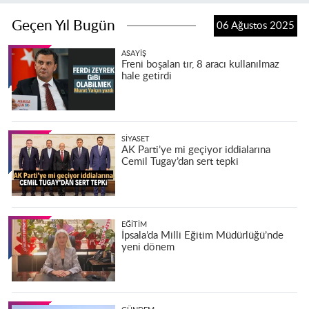
Geçen Yıl Bugün
06 Ağustos 2025
ASAYIŞ
Freni boşalan tır, 8 aracı kullanılmaz
hale getirdi
SIYASET
AK Parti’ye mi geçiyor iddialarına
Cemil Tugay’dan sert tepki
EĞITIM
İpsala’da Milli Eğitim Müdürlüğü’nde
yeni dönem