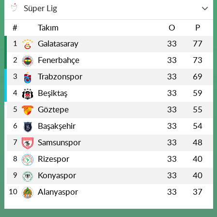
Süper Lig
#
Takım
O
P
Galatasaray
33
77
1
Fenerbahçe
33
73
2
Trabzonspor
33
69
3
Beşiktaş
33
59
4
Göztepe
33
55
5
Başakşehir
33
54
6
Samsunspor
33
48
7
Rizespor
33
40
8
Konyaspor
33
40
9
Alanyaspor
33
37
10