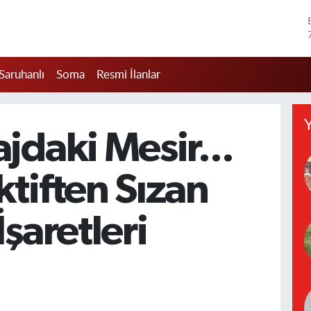
Saruhanlı
Soma
Resmi İlanlar
Y
daki Mesir... ​​
tiften Sızan
İşaretleri