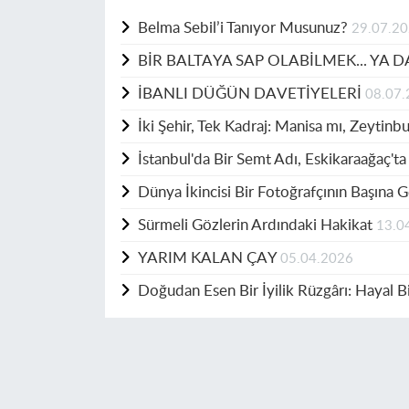
Belma Sebil’i Tanıyor Musunuz?
29.07.2
BİR BALTAYA SAP OLABİLMEK... YA
İBANLI DÜĞÜN DAVETİYELERİ
08.07
İki Şehir, Tek Kadraj: Manisa mı, Zeytin
İstanbul'da Bir Semt Adı, Eskikaraağaç'ta
Dünya İkincisi Bir Fotoğrafçının Başına 
Sürmeli Gözlerin Ardındaki Hakikat
13.0
YARIM KALAN ÇAY
05.04.2026
Doğudan Esen Bir İyilik Rüzgârı: Hayal Bi