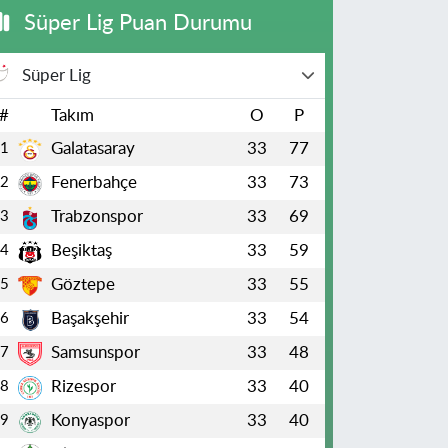
Süper Lig Puan Durumu
Süper Lig
#
Takım
O
P
Galatasaray
33
77
1
Fenerbahçe
33
73
2
Trabzonspor
33
69
3
Beşiktaş
33
59
4
Göztepe
33
55
5
Başakşehir
33
54
6
Samsunspor
33
48
7
Rizespor
33
40
8
Konyaspor
33
40
9