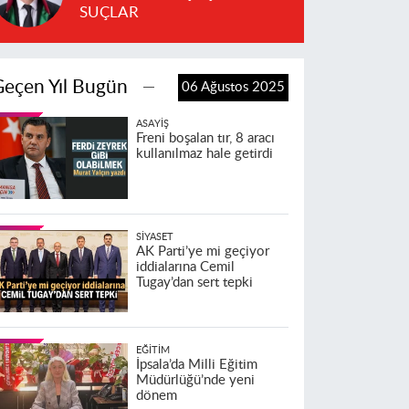
SUÇLAR
Geçen Yıl Bugün
06 Ağustos 2025
ASAYIŞ
Freni boşalan tır, 8 aracı
kullanılmaz hale getirdi
SIYASET
AK Parti’ye mi geçiyor
iddialarına Cemil
Tugay’dan sert tepki
EĞITIM
İpsala’da Milli Eğitim
Müdürlüğü’nde yeni
dönem