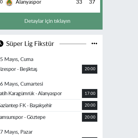
Alanyaspor
33
37
10
Detaylar için tıklayın
Süper Lig Fikstür
5 Mayıs, Cuma
izespor - Beşiktaş
20:00
6 Mayıs, Cumartesi
atih Karagümrük - Alanyaspor
17:00
aziantep FK - Başakşehir
20:00
amsunspor - Göztepe
20:00
7 Mayıs, Pazar