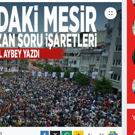
Y
5
-
+