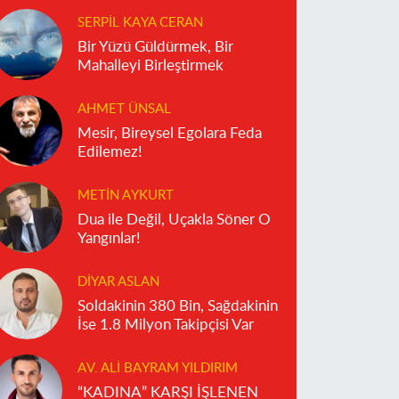
SERPIL KAYA CERAN
Bir Yüzü Güldürmek, Bir
Mahalleyi Birleştirmek
AHMET ÜNSAL
Mesir, Bireysel Egolara Feda
Edilemez!
METIN AYKURT
Dua ile Değil, Uçakla Söner O
Yangınlar!
DIYAR ASLAN
Soldakinin 380 Bin, Sağdakinin
İse 1.8 Milyon Takipçisi Var
AV. ALI BAYRAM YILDIRIM
“KADINA” KARŞI İŞLENEN