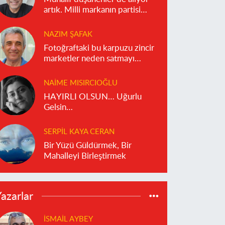
artık. Milli markanın partisi
olmaz!
NAZIM ŞAFAK
Fotoğraftaki bu karpuzu zincir
marketler neden satmayı
reddediyor?
NAIME MISIRCIOĞLU
HAYIRLI OLSUN… Uğurlu
Gelsin…
SERPIL KAYA CERAN
Bir Yüzü Güldürmek, Bir
Mahalleyi Birleştirmek
azarlar
İSMAIL AYBEY