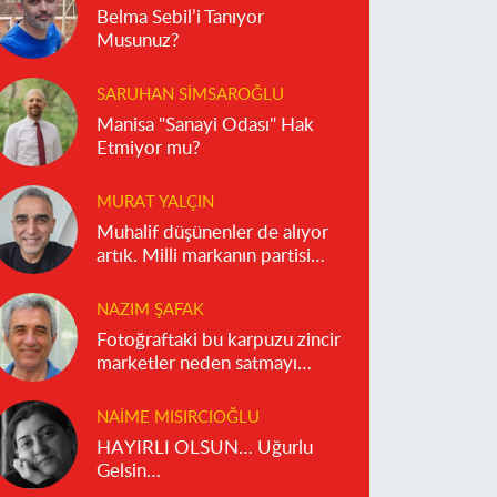
Belma Sebil’i Tanıyor
Musunuz?
SARUHAN SIMSAROĞLU
Manisa "Sanayi Odası" Hak
Etmiyor mu?
MURAT YALÇIN
Muhalif düşünenler de alıyor
artık. Milli markanın partisi
olmaz!
NAZIM ŞAFAK
Fotoğraftaki bu karpuzu zincir
marketler neden satmayı
reddediyor?
NAIME MISIRCIOĞLU
HAYIRLI OLSUN… Uğurlu
Gelsin…