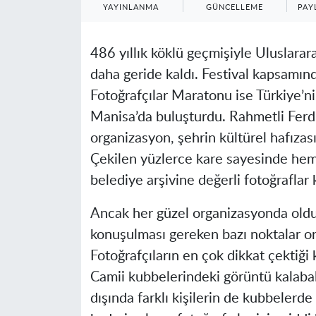
YAYINLANMA
GÜNCELLEME
PAY
486 yıllık köklü geçmişiyle Uluslara
daha geride kaldı. Festival kapsamın
Fotoğrafçılar Maratonu ise Türkiye’nin
Manisa’da buluşturdu. Rahmetli Ferdi
organizasyon, şehrin kültürel hafıza
Çekilen yüzlerce kare sayesinde hem f
belediye arşivine değerli fotoğraflar 
Ancak her güzel organizasyonda oldu
konuşulması gereken bazı noktalar ort
Fotoğrafçıların en çok dikkat çektiği 
Camii kubbelerindeki görüntü kalabalı
dışında farklı kişilerin de kubbelerde