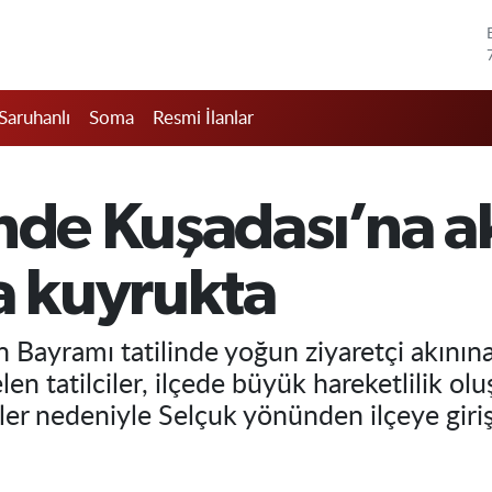
Saruhanlı
Soma
Resmi İlanlar
nde Kuşadası’na a
a kuyrukta
n Bayramı tatilinde yoğun ziyaretçi akınına
len tatilciler, ilçede büyük hareketlilik ol
er nedeniyle Selçuk yönünden ilçeye giriş