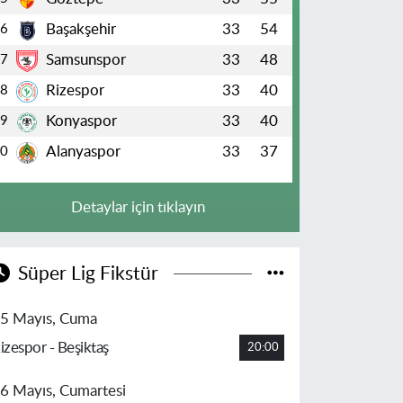
Başakşehir
33
54
6
Samsunspor
33
48
7
Rizespor
33
40
8
Konyaspor
33
40
9
Alanyaspor
33
37
10
Detaylar için tıklayın
Süper Lig Fikstür
5 Mayıs, Cuma
izespor - Beşiktaş
20:00
6 Mayıs, Cumartesi