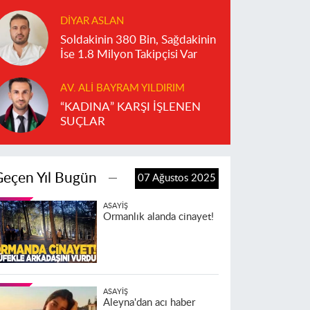
DIYAR ASLAN
Soldakinin 380 Bin, Sağdakinin
İse 1.8 Milyon Takipçisi Var
AV. ALI BAYRAM YILDIRIM
“KADINA” KARŞI İŞLENEN
SUÇLAR
Geçen Yıl Bugün
07 Ağustos 2025
ASAYIŞ
Ormanlık alanda cinayet!
ASAYIŞ
Aleyna'dan acı haber