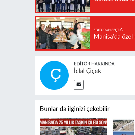
EDITÖRÜN SEÇTIĞI
Manisa'da özel 
EDITÖR HAKKINDA
İclal Çiçek
Bunlar da ilginizi çekebilir