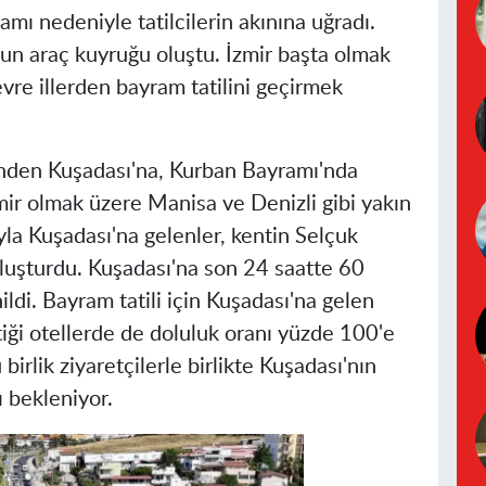
mı nedeniyle tatilcilerin akınına uğradı.
un araç kuyruğu oluştu. İzmir başta olmak
vre illerden bayram tatilini geçirmek
inden Kuşadası'na, Kurban Bayramı'nda
İzmir olmak üzere
Manisa
ve Denizli gibi yakın
rıyla Kuşadası'na gelenler, kentin Selçuk
luşturdu. Kuşadası'na son 24 saatte 60
ildi. Bayram tatili için Kuşadası'na gelen
ttiği otellerde de doluluk oranı yüzde 100'e
irlik ziyaretçilerle birlikte Kuşadası'nın
 bekleniyor.