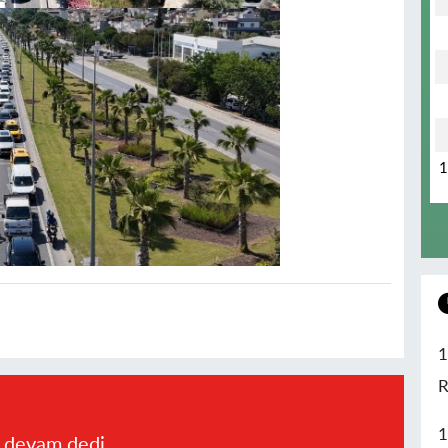
1
R
1
a devam dedi