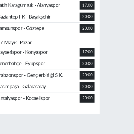
atih Karagümrük - Alanyaspor
17:00
aziantep FK - Başakşehir
20:00
amsunspor - Göztepe
20:00
7 Mayıs, Pazar
ayserispor - Konyaspor
17:00
enerbahçe - Eyüpspor
20:00
rabzonspor - Gençlerbirliği S.K.
20:00
asımpaşa - Galatasaray
20:00
ntalyaspor - Kocaelispor
20:00