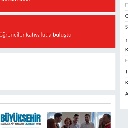
F
G
S
öğrenciler kahvaltıda buluştu
1
K
F
T
K
A