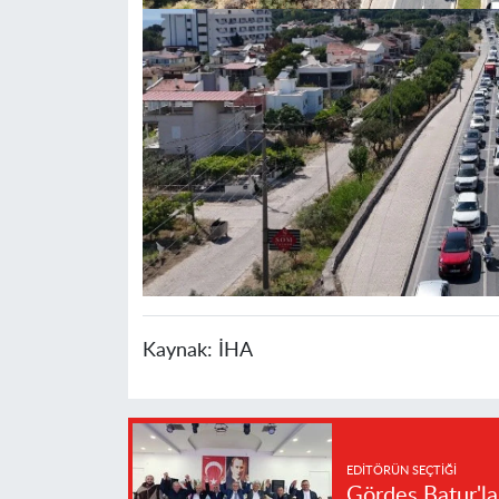
Kaynak:
İHA
EDITÖRÜN SEÇTIĞI
Gördes Batur'l