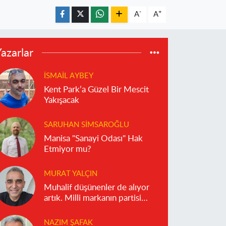
-
+
A
A
azarlar
İSMAIL AYBEY
Kent Park’a Güzel Bir Mescit
Yakışacak
SARUHAN SIMSAROĞLU
Manisa "Sanayi Odası" Hak
Etmiyor mu?
MURAT YALÇIN
Muhalif düşünenler de alıyor
artık. Milli markanın partisi
olmaz!
NAZIM ŞAFAK