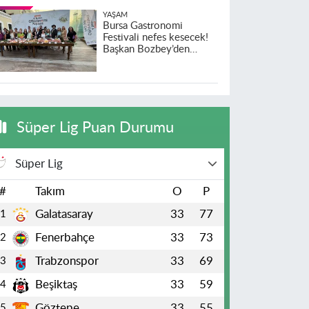
YAŞAM
Bursa Gastronomi
Festivali nefes kesecek!
Başkan Bozbey’den
heyecanlandıran açıklama
Süper Lig Puan Durumu
Süper Lig
#
Takım
O
P
Galatasaray
33
77
1
Fenerbahçe
33
73
2
Trabzonspor
33
69
3
Beşiktaş
33
59
4
Göztepe
33
55
5