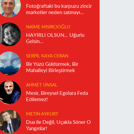
Fotoğraftaki bu karpuzu zincir
marketler neden satmayı
reddediyor?
NAIME MISIRCIOĞLU
HAYIRLI OLSUN… Uğurlu
Gelsin…
SERPIL KAYA CERAN
Bir Yüzü Güldürmek, Bir
Mahalleyi Birleştirmek
AHMET ÜNSAL
Mesir, Bireysel Egolara Feda
Edilemez!
METIN AYKURT
Dua ile Değil, Uçakla Söner O
Yangınlar!