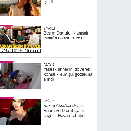
geldi
SIYASET
Besim Dutlulu, Manisalı
esnafın nabzını tuttu
ASAYIŞ
Yatalak annesini döverek
komalık etmişti, gözaltına
alındı
SAĞLIK
Sezen Aksu’dan Ayşe
Barım ve Murat Çalık
çağrısı: Hayati tehlike
altındalar