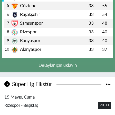
Göztepe
33
55
5
Başakşehir
33
54
6
Samsunspor
33
48
7
Rizespor
33
40
8
Konyaspor
33
40
9
Alanyaspor
33
37
10
Detaylar için tıklayın
Süper Lig Fikstür
15 Mayıs, Cuma
Rizespor - Beşiktaş
20:00