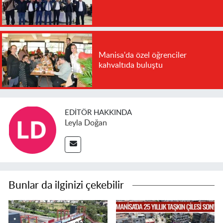
Manisa'da özel öğrenciler
kahvaltıda buluştu
EDITÖR HAKKINDA
Leyla Doğan
Bunlar da ilginizi çekebilir