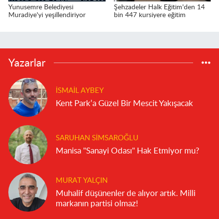
Yunusemre Belediyesi
Şehzadeler Halk Eğitim'den 14
Muradiye'yi yeşillendiriyor
bin 447 kursiyere eğitim
Yazarlar
İSMAIL AYBEY
Kent Park’a Güzel Bir Mescit Yakışacak
SARUHAN SIMSAROĞLU
Manisa "Sanayi Odası" Hak Etmiyor mu?
MURAT YALÇIN
Muhalif düşünenler de alıyor artık. Milli
markanın partisi olmaz!