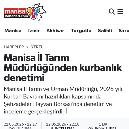
Manisa
Manisa Nöbetçi Eczaneler
Manisa
İzmir
Akhisar
Turgutlu
Salihli
Saru
İzmir
Manisa Hava Durumu
HABERLER
YEREL
Akhisar
Manisa Namaz Vakitleri
Manisa İl Tarım
Müdürlüğünden kurbanlık
Turgutlu
Manisa Trafik Yoğunluk Haritası
denetimi
Salihli
Süper Lig Puan Durumu ve Fikstür
Manisa İl Tarım ve Orman Müdürlüğü, 2026 yılı
Saruhanlı
Tüm Manşetler
Kurban Bayramı hazırlıkları kapsamında
Şehzadeler Hayvan Borsası’nda denetim ve
Soma
Son Dakika Haberleri
inceleme gerçekleştirdi. İ
Resmi İlanlar
Haber Arşivi
22.05.2026 - 22:17
22.05.2026 - 22:18
1 DK
YAYINLANMA
GÜNCELLEME
OKUNMA SÜRESI