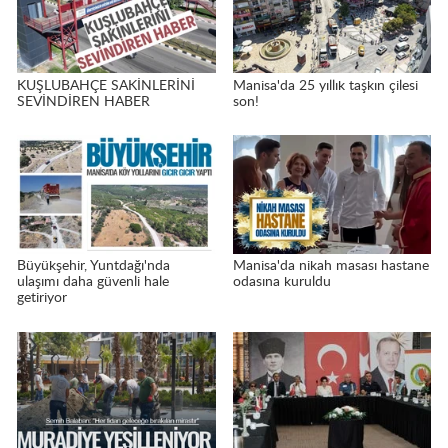
KUŞLUBAHÇE SAKİNLERİNİ
Manisa'da 25 yıllık taşkın çilesi
SEVİNDİREN HABER
son!
Büyükşehir, Yuntdağı'nda
Manisa'da nikah masası hastane
ulaşımı daha güvenli hale
odasına kuruldu
getiriyor