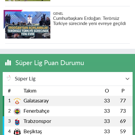
GENEL
Cumhurbaşkanı Erdoğan: Terörsüz
Türkiye sürecinde yeni evreye geçildi
Süper Lig Puan Durumu
Süper Lig
#
Takım
O
P
Galatasaray
33
77
1
Fenerbahçe
33
73
2
Trabzonspor
33
69
3
Beşiktaş
33
59
4