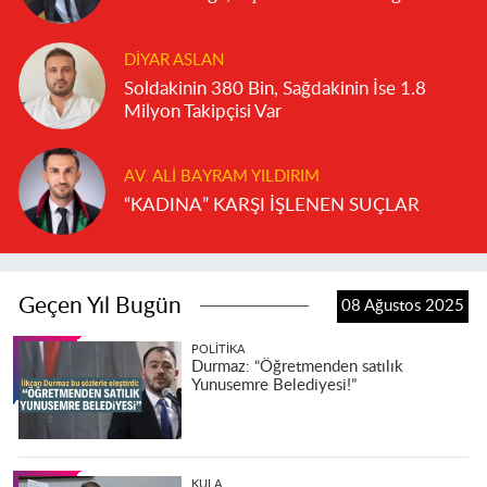
DIYAR ASLAN
Soldakinin 380 Bin, Sağdakinin İse 1.8
Milyon Takipçisi Var
AV. ALI BAYRAM YILDIRIM
“KADINA” KARŞI İŞLENEN SUÇLAR
Geçen Yıl Bugün
08 Ağustos 2025
POLITIKA
Durmaz: “Öğretmenden satılık
Yunusemre Belediyesi!”
KULA