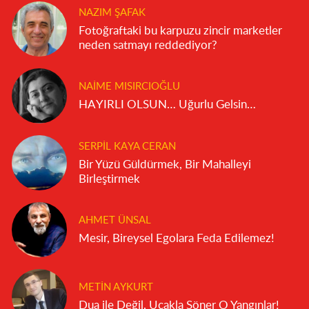
NAZIM ŞAFAK
Fotoğraftaki bu karpuzu zincir marketler
neden satmayı reddediyor?
NAIME MISIRCIOĞLU
HAYIRLI OLSUN… Uğurlu Gelsin…
SERPIL KAYA CERAN
Bir Yüzü Güldürmek, Bir Mahalleyi
Birleştirmek
AHMET ÜNSAL
Mesir, Bireysel Egolara Feda Edilemez!
METIN AYKURT
Dua ile Değil, Uçakla Söner O Yangınlar!