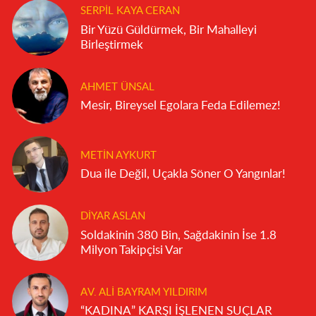
SERPIL KAYA CERAN
Bir Yüzü Güldürmek, Bir Mahalleyi
Birleştirmek
AHMET ÜNSAL
Mesir, Bireysel Egolara Feda Edilemez!
METIN AYKURT
Dua ile Değil, Uçakla Söner O Yangınlar!
DIYAR ASLAN
Soldakinin 380 Bin, Sağdakinin İse 1.8
Milyon Takipçisi Var
AV. ALI BAYRAM YILDIRIM
“KADINA” KARŞI İŞLENEN SUÇLAR