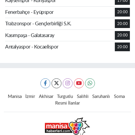
Kayserispor - Konyaspor
17:00
Fenerbahçe - Eyüpspor
20:00
Trabzonspor - Gençlerbirliği S.K.
20:00
Kasımpaşa - Galatasaray
20:00
Antalyaspor - Kocaelispor
20:00
Manisa
İzmir
Akhisar
Turgutlu
Salihli
Saruhanlı
Soma
Resmi İlanlar