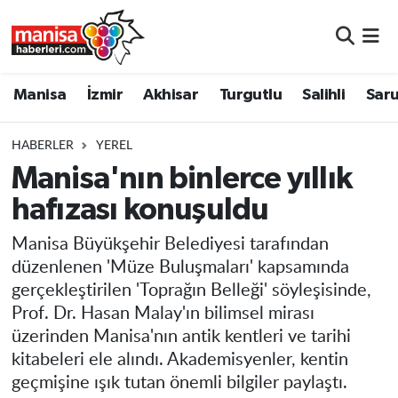
Manisa
Manisa Nöbetçi Eczaneler
Manisa
İzmir
Akhisar
Turgutlu
Salihli
Saru
İzmir
Manisa Hava Durumu
HABERLER
YEREL
Akhisar
Manisa Namaz Vakitleri
Manisa'nın binlerce yıllık
hafızası konuşuldu
Turgutlu
Manisa Trafik Yoğunluk Haritası
Manisa Büyükşehir Belediyesi tarafından
Salihli
Süper Lig Puan Durumu ve Fikstür
düzenlenen 'Müze Buluşmaları' kapsamında
gerçekleştirilen 'Toprağın Belleği' söyleşisinde,
Saruhanlı
Tüm Manşetler
Prof. Dr. Hasan Malay'ın bilimsel mirası
üzerinden Manisa'nın antik kentleri ve tarihi
Soma
Son Dakika Haberleri
kitabeleri ele alındı. Akademisyenler, kentin
geçmişine ışık tutan önemli bilgiler paylaştı.
Resmi İlanlar
Haber Arşivi