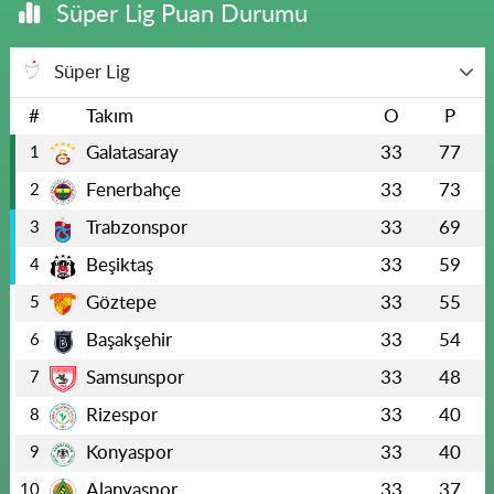
Süper Lig Puan Durumu
Süper Lig
#
Takım
O
P
Galatasaray
33
77
1
Fenerbahçe
33
73
2
Trabzonspor
33
69
3
Beşiktaş
33
59
4
Göztepe
33
55
5
Başakşehir
33
54
6
Samsunspor
33
48
7
Rizespor
33
40
8
Konyaspor
33
40
9
Alanyaspor
33
37
10