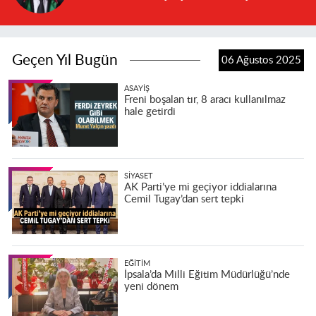
Geçen Yıl Bugün
06 Ağustos 2025
ASAYIŞ
Freni boşalan tır, 8 aracı kullanılmaz
hale getirdi
SIYASET
AK Parti’ye mi geçiyor iddialarına
Cemil Tugay’dan sert tepki
EĞITIM
İpsala’da Milli Eğitim Müdürlüğü’nde
yeni dönem