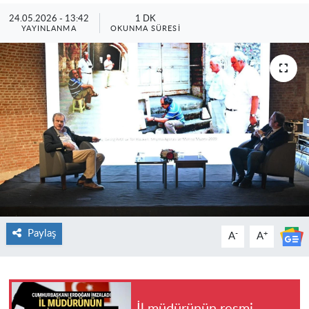
24.05.2026 - 13:42
1 DK
YAYINLANMA
OKUNMA SÜRESI
Paylaş
-
+
A
A
İl müdürünün resmi