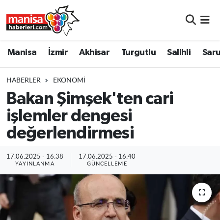
Manisa
Manisa Nöbetçi Eczaneler
Manisa
İzmir
Akhisar
Turgutlu
Salihli
Saru
İzmir
Manisa Hava Durumu
HABERLER
EKONOMI
Akhisar
Manisa Namaz Vakitleri
Bakan Şimşek'ten cari
işlemler dengesi
Turgutlu
Manisa Trafik Yoğunluk Haritası
değerlendirmesi
Salihli
Süper Lig Puan Durumu ve Fikstür
17.06.2025 - 16:38
17.06.2025 - 16:40
Saruhanlı
Tüm Manşetler
YAYINLANMA
GÜNCELLEME
Soma
Son Dakika Haberleri
Resmi İlanlar
Haber Arşivi