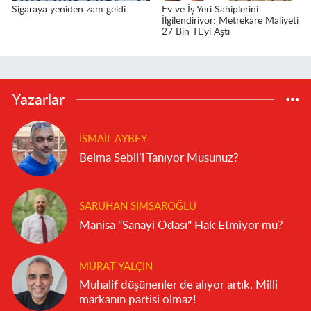
Sigaraya yeniden zam geldi
Ev ve İş Yeri Sahiplerini
İlgilendiriyor: Metrekare Maliyeti
27 Bin TL'yi Aştı
Yazarlar
İSMAIL AYBEY
Belma Sebil’i Tanıyor Musunuz?
SARUHAN SIMSAROĞLU
Manisa "Sanayi Odası" Hak Etmiyor mu?
MURAT YALÇIN
Muhalif düşünenler de alıyor artık. Milli
markanın partisi olmaz!