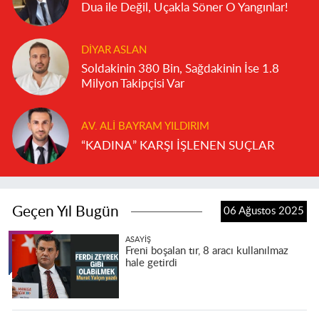
Dua ile Değil, Uçakla Söner O Yangınlar!
DIYAR ASLAN
Soldakinin 380 Bin, Sağdakinin İse 1.8
Milyon Takipçisi Var
AV. ALI BAYRAM YILDIRIM
“KADINA” KARŞI İŞLENEN SUÇLAR
Geçen Yıl Bugün
06 Ağustos 2025
ASAYIŞ
Freni boşalan tır, 8 aracı kullanılmaz
hale getirdi