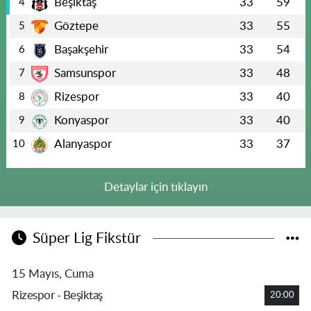
Beşiktaş
33
59
4
Göztepe
33
55
5
Başakşehir
33
54
6
Samsunspor
33
48
7
Rizespor
33
40
8
Konyaspor
33
40
9
Alanyaspor
33
37
10
Detaylar için tıklayın
Süper Lig Fikstür
15 Mayıs, Cuma
Rizespor - Beşiktaş
20:00