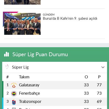
GÜNDEM
Bursa'da B Kafe'nin 9. şubesi açıldı
Süper Lig Puan Durumu
Süper Lig
#
Takım
O
P
Galatasaray
33
77
1
Fenerbahçe
33
73
2
Trabzonspor
33
69
3