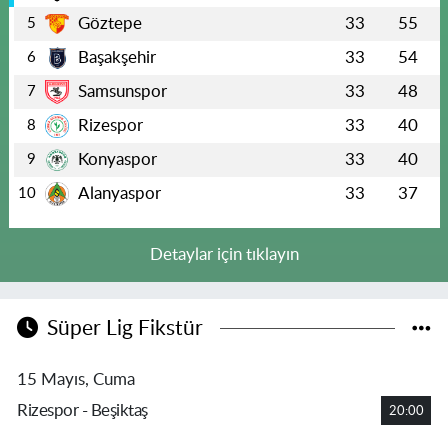
Göztepe
33
55
5
Başakşehir
33
54
6
Samsunspor
33
48
7
Rizespor
33
40
8
Konyaspor
33
40
9
Alanyaspor
33
37
10
Detaylar için tıklayın
Süper Lig Fikstür
15 Mayıs, Cuma
Rizespor - Beşiktaş
20:00