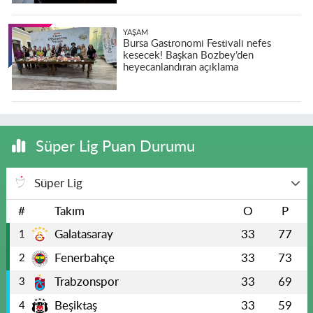
YAŞAM
Bursa Gastronomi Festivali nefes
kesecek! Başkan Bozbey’den
heyecanlandıran açıklama
Süper Lig Puan Durumu
Süper Lig
#
Takım
O
P
Galatasaray
33
77
1
Fenerbahçe
33
73
2
Trabzonspor
33
69
3
Beşiktaş
33
59
4