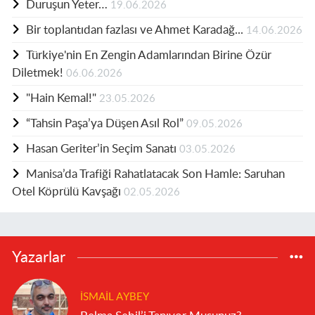
Duruşun Yeter…
19.06.2026
Bir toplantıdan fazlası ve Ahmet Karadağ...
14.06.2026
Türkiye'nin En Zengin Adamlarından Birine Özür
Diletmek!
06.06.2026
"Hain Kemal!"
23.05.2026
“Tahsin Paşa’ya Düşen Asıl Rol”
09.05.2026
Hasan Geriter’in Seçim Sanatı
03.05.2026
Manisa’da Trafiği Rahatlatacak Son Hamle: Saruhan
Otel Köprülü Kavşağı
02.05.2026
Yazarlar
İSMAIL AYBEY