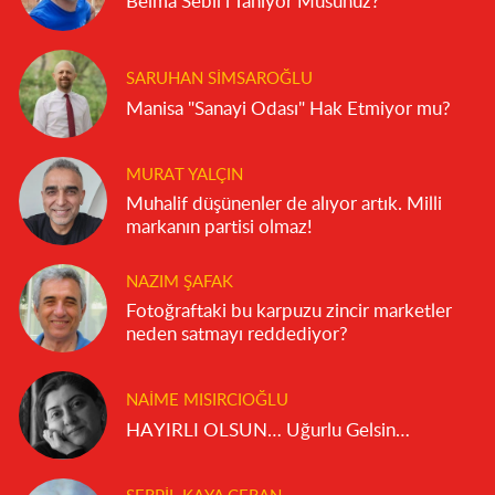
Belma Sebil’i Tanıyor Musunuz?
SARUHAN SIMSAROĞLU
Manisa "Sanayi Odası" Hak Etmiyor mu?
MURAT YALÇIN
Muhalif düşünenler de alıyor artık. Milli
markanın partisi olmaz!
NAZIM ŞAFAK
Fotoğraftaki bu karpuzu zincir marketler
neden satmayı reddediyor?
NAIME MISIRCIOĞLU
HAYIRLI OLSUN… Uğurlu Gelsin…