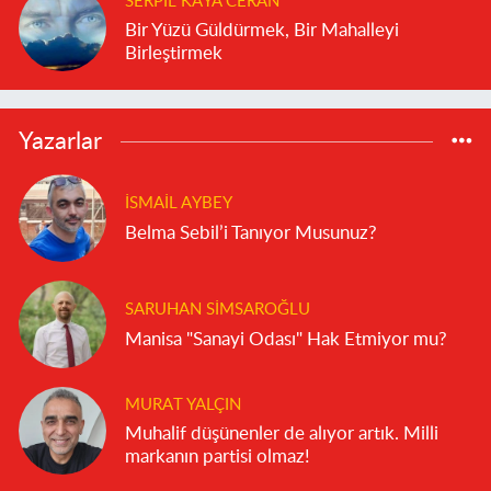
SERPIL KAYA CERAN
Bir Yüzü Güldürmek, Bir Mahalleyi
Birleştirmek
Yazarlar
İSMAIL AYBEY
Belma Sebil’i Tanıyor Musunuz?
SARUHAN SIMSAROĞLU
Manisa "Sanayi Odası" Hak Etmiyor mu?
MURAT YALÇIN
Muhalif düşünenler de alıyor artık. Milli
markanın partisi olmaz!