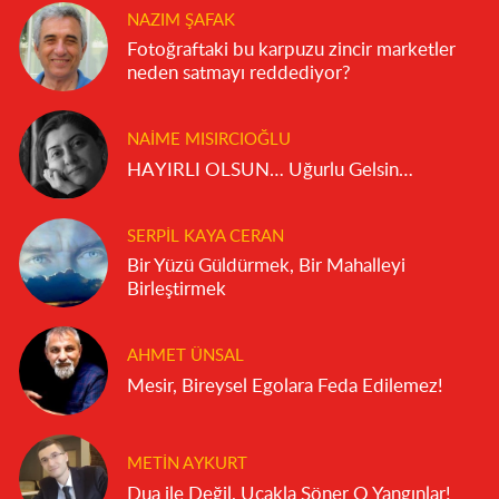
NAZIM ŞAFAK
Fotoğraftaki bu karpuzu zincir marketler
neden satmayı reddediyor?
NAIME MISIRCIOĞLU
HAYIRLI OLSUN… Uğurlu Gelsin…
SERPIL KAYA CERAN
Bir Yüzü Güldürmek, Bir Mahalleyi
Birleştirmek
AHMET ÜNSAL
Mesir, Bireysel Egolara Feda Edilemez!
METIN AYKURT
Dua ile Değil, Uçakla Söner O Yangınlar!