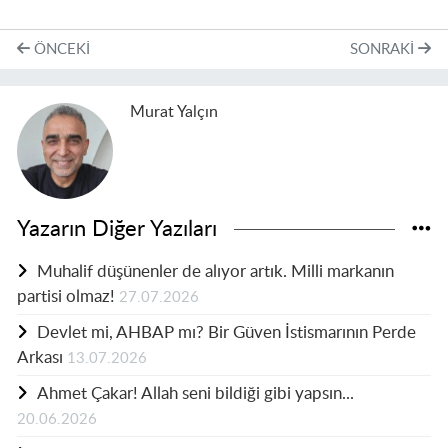
ÖNCEKI
SONRAKI
Murat Yalçın
Yazarın Diğer Yazıları
Muhalif düşünenler de alıyor artık. Milli markanın
partisi olmaz!
27.07.2026
Devlet mi, AHBAP mı? Bir Güven İstismarının Perde
Arkası
13.07.2026
Ahmet Çakar! Allah seni bildiği gibi yapsın...
20.06.2026