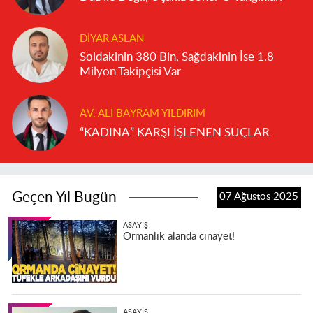
DIYAR ASLAN
Soldakinin 380 Bin, Sağdakinin İse 1.8
Milyon Takipçisi Var
AV. ALI BAYRAM YILDIRIM
“KADINA” KARŞI İŞLENEN SUÇLAR
Geçen Yıl Bugün
07 Ağustos 2025
ASAYIŞ
Ormanlık alanda cinayet!
ASAYIŞ