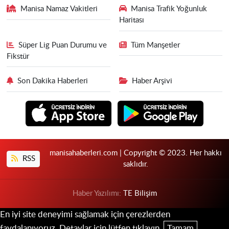
Manisa Namaz Vakitleri
Manisa Trafik Yoğunluk
Haritası
Süper Lig Puan Durumu ve
Tüm Manşetler
Fikstür
Son Dakika Haberleri
Haber Arşivi
manisahaberleri.com | Copyright © 2023. Her hakkı
RSS
saklıdır.
Haber Yazılımı:
TE Bilişim
En iyi site deneyimi sağlamak için çerezlerden
faydalanıyoruz. Detaylar için lütfen tıklayın.
Tamam