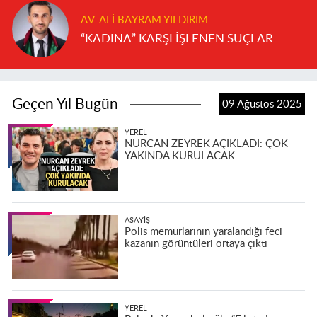
AV. ALI BAYRAM YILDIRIM
“KADINA” KARŞI İŞLENEN SUÇLAR
Geçen Yıl Bugün
09 Ağustos 2025
YEREL
NURCAN ZEYREK AÇIKLADI: ÇOK
YAKINDA KURULACAK
ASAYIŞ
Polis memurlarının yaralandığı feci
kazanın görüntüleri ortaya çıktı
YEREL