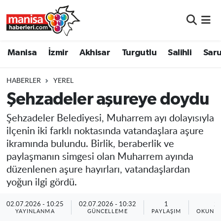
Manisa
Manisa Nöbetçi Eczaneler
Manisa
İzmir
Akhisar
Turgutlu
Salihli
Saru
İzmir
Manisa Hava Durumu
HABERLER
YEREL
Akhisar
Manisa Namaz Vakitleri
Şehzadeler aşureye doydu
Turgutlu
Manisa Trafik Yoğunluk Haritası
Şehzadeler Belediyesi, Muharrem ayı dolayısıyla
ilçenin iki farklı noktasında vatandaşlara aşure
Salihli
Süper Lig Puan Durumu ve Fikstür
ikramında bulundu. Birlik, beraberlik ve
paylaşmanın simgesi olan Muharrem ayında
Saruhanlı
Tüm Manşetler
düzenlenen aşure hayırları, vatandaşlardan
yoğun ilgi gördü.
Soma
Son Dakika Haberleri
02.07.2026 - 10:25
02.07.2026 - 10:32
1
2
YAYINLANMA
GÜNCELLEME
PAYLAŞIM
OKUNMA
Resmi İlanlar
Haber Arşivi