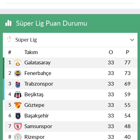
Süper Lig Puan Durumu
Süper Lig
#
Takım
O
P
Galatasaray
33
77
1
Fenerbahçe
33
73
2
Trabzonspor
33
69
3
Beşiktaş
33
59
4
Göztepe
33
55
5
Başakşehir
33
54
6
Samsunspor
33
48
7
Rizespor
33
40
8