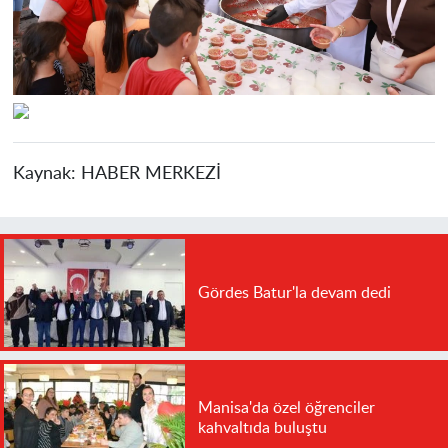
Kaynak:
HABER MERKEZİ
Gördes Batur'la devam dedi
Manisa'da özel öğrenciler
kahvaltıda buluştu