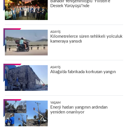
Bahadır Yenişehirlioğlu “Filistin’e
Destek Yürüyüşü”nde
ASAYIŞ
Kilometrelerce süren tehlikeli yolculuk
kameraya yansıdı
ASAYIŞ
Aliağa’da fabrikada korkutan yangın
YAŞAM
Enerji hatları yangının ardından
yeniden onarılıyor