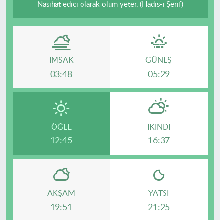
Nasihat edici olarak ölüm yeter. (Hadis-i Şerif)
İMSAK
GÜNEŞ
03:48
05:29
ÖĞLE
İKINDI
12:45
16:37
AKŞAM
YATSI
19:51
21:25