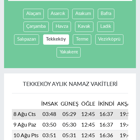
Alaçam
Asarcık
Atakum
Bafra
Çarşamba
Havza
Kavak
Ladik
Salıpazarı
Tekkeköy
Terme
Vezirköprü
Yakakent
TEKKEKÖY AYLIK NAMAZ VAKITLERI
İMSAK
GÜNEŞ
ÖĞLE
İKINDI
AKŞAM
8 Ağu Cts
03:48
05:29
12:45
16:37
19:51
9 Ağu Paz
03:50
05:30
12:45
16:37
19:49
10 Ağu Pts
03:51
05:31
12:45
16:36
19:48