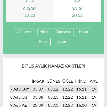
AKŞAM
YATSI
19:23
20:52
Adilcevaz
Ahlat
Güroymak
Hizan
Mutki
Tatvan
BITLIS AYLIK NAMAZ VAKITLERI
İMSAK
GÜNEŞ
ÖĞLE
İKINDI
AKŞAM
7 Ağu Cum
03:37
05:12
12:22
16:11
19:23
8 Ağu Cts
03:38
05:13
12:22
16:11
19:22
9 Ağu Paz
03:39
05:13
12:22
16:10
19:21