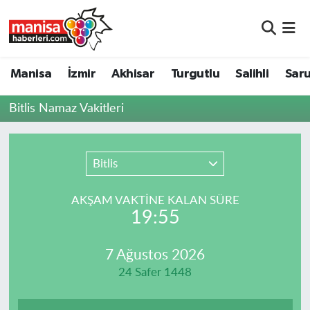
Manisa
Manisa Nöbetçi Eczaneler
Manisa
İzmir
Akhisar
Turgutlu
Salihli
Saru
İzmir
Manisa Hava Durumu
Bitlis Namaz Vakitleri
Akhisar
Manisa Namaz Vakitleri
Turgutlu
Manisa Trafik Yoğunluk Haritası
Bitlis
Salihli
Süper Lig Puan Durumu ve Fikstür
AKŞAM VAKTİNE KALAN SÜRE
19:55
Saruhanlı
Tüm Manşetler
7 Ağustos 2026
Soma
Son Dakika Haberleri
24 Safer 1448
Resmi İlanlar
Haber Arşivi