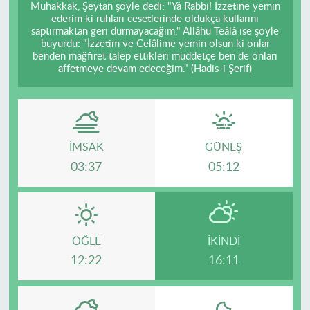
Muhakkak, Şeytan şöyle dedi: "Yâ Rabbi! İzzetine yemin
ederim ki ruhları cesetlerinde oldukça kullarını
saptırmaktan geri durmayacağım." Allâhü Teâlâ ise şöyle
buyurdu: "İzzetim ve Celâlime yemin olsun ki onlar
benden mağfiret talep ettikleri müddetçe ben de onları
affetmeye devam edeceğim." (Hadis-i Şerif)
İMSAK
GÜNEŞ
03:37
05:12
ÖĞLE
İKINDI
12:22
16:11