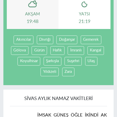
AKŞAM
YATSI
19:48
21:19
Akıncılar
Divriği
Doğanşar
Gemerek
Gölova
Gürün
Hafik
İmranlı
Kangal
Koyulhisar
Şarkışla
Suşehri
Ulaş
Yıldızeli
Zara
SIVAS AYLIK NAMAZ VAKITLERI
İMSAK
GÜNEŞ
ÖĞLE
İKINDI
AKŞAM