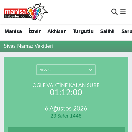
Manisa
Manisa Nöbetçi Eczaneler
Manisa
İzmir
Akhisar
Turgutlu
Salihli
Saru
İzmir
Manisa Hava Durumu
Sivas Namaz Vakitleri
Akhisar
Manisa Namaz Vakitleri
Turgutlu
Manisa Trafik Yoğunluk Haritası
Sivas
Salihli
Süper Lig Puan Durumu ve Fikstür
ÖĞLE VAKTİNE KALAN SÜRE
01:12:00
Saruhanlı
Tüm Manşetler
6 Ağustos 2026
Soma
Son Dakika Haberleri
23 Safer 1448
Resmi İlanlar
Haber Arşivi