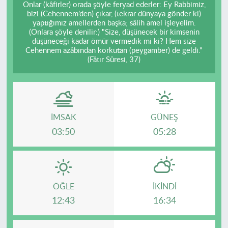
Onlar (kâfirler) orada şöyle feryad ederler: Ey Rabbimiz,
bizi (Cehennem’den) çıkar, (tekrar dünyaya gönder ki)
yaptığımız amellerden başka; sâlih amel işleyelim.
(Onlara şöyle denilir:) "Size, düşünecek bir kimsenin
düşüneceği kadar ömür vermedik mi ki? Hem size
Cehennem azâbından korkutan (peygamber) de geldi."
(Fâtır Sûresi, 37)
İMSAK
GÜNEŞ
03:50
05:28
ÖĞLE
İKINDI
12:43
16:34