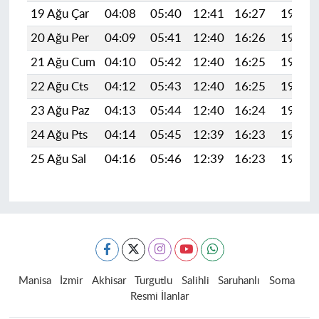
19 Ağu Çar
04:08
05:40
12:41
16:27
19:31
20 Ağu Per
04:09
05:41
12:40
16:26
19:30
21 Ağu Cum
04:10
05:42
12:40
16:25
19:28
22 Ağu Cts
04:12
05:43
12:40
16:25
19:27
23 Ağu Paz
04:13
05:44
12:40
16:24
19:25
24 Ağu Pts
04:14
05:45
12:39
16:23
19:24
25 Ağu Sal
04:16
05:46
12:39
16:23
19:22
Manisa
İzmir
Akhisar
Turgutlu
Salihli
Saruhanlı
Soma
Resmi İlanlar