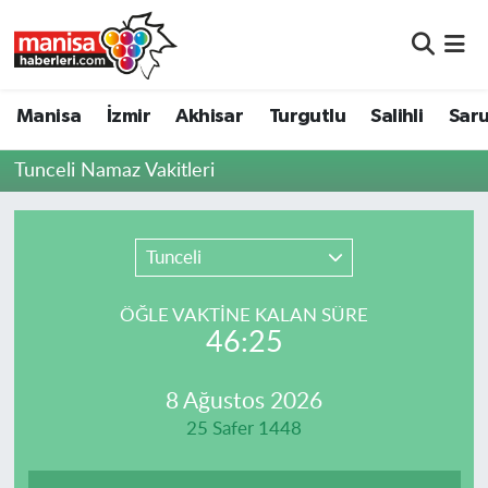
Manisa
Manisa Nöbetçi Eczaneler
Manisa
İzmir
Akhisar
Turgutlu
Salihli
Saru
İzmir
Manisa Hava Durumu
Tunceli Namaz Vakitleri
Akhisar
Manisa Namaz Vakitleri
Turgutlu
Manisa Trafik Yoğunluk Haritası
Tunceli
Salihli
Süper Lig Puan Durumu ve Fikstür
ÖĞLE VAKTİNE KALAN SÜRE
46:25
Saruhanlı
Tüm Manşetler
8 Ağustos 2026
Soma
Son Dakika Haberleri
25 Safer 1448
Resmi İlanlar
Haber Arşivi