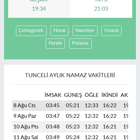
AKŞAM
YATSI
19:34
21:03
Çemişgezek
Hozat
Nazımiye
Ovacık
Pertek
Pülümür
TUNCELI AYLIK NAMAZ VAKITLERI
İMSAK
GÜNEŞ
ÖĞLE
İKINDI
AKŞAM
8 Ağu Cts
03:45
05:21
12:33
16:22
19:34
9 Ağu Paz
03:47
05:22
12:32
16:22
19:33
10 Ağu Pts
03:48
05:23
12:32
16:21
19:31
11 Ağu Sal
03:49
05:24
12:32
16:21
19:30