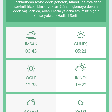
Günahlarından tevbe eden gençten, Allâhü Teâlâ’ya daha
sevimli hiçbir kimse yoktur. Günah işlemeye devam
eden yaşlıdan da, Allâhü Teâlâ’ya daha sevimsiz hiçbir
kimse yoktur. (Hadis-i Şerif)
İMSAK
GÜNEŞ
03:45
05:21
ÖĞLE
İKINDI
12:33
16:22