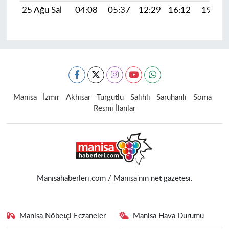
25 Ağu Sal
04:08
05:37
12:29
16:12
19:11
Manisa
İzmir
Akhisar
Turgutlu
Salihli
Saruhanlı
Soma
Resmi İlanlar
Manisahaberleri.com / Manisa'nın net gazetesi.
Manisa Nöbetçi Eczaneler
Manisa Hava Durumu