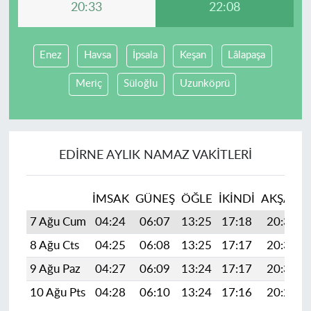
20:33
22:08
Enez
Havsa
İpsala
Keşan
Lâlapaşa
Meriç
Süloğlu
Uzunköprü
EDIRNE AYLIK NAMAZ VAKITLERI
İMSAK
GÜNEŞ
ÖĞLE
İKINDI
AKŞAM
7 Ağu Cum
04:24
06:07
13:25
17:18
20:33
8 Ağu Cts
04:25
06:08
13:25
17:17
20:31
9 Ağu Paz
04:27
06:09
13:24
17:17
20:30
10 Ağu Pts
04:28
06:10
13:24
17:16
20:29