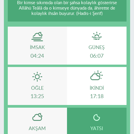
Bir kimse sıkıntıda olan bir şahsa kolaylık gösterirse
Allâhü Teâlâ da o kimseye dünyada da, âhirette de
kolaylık ihsân buyurur. (Hadis-i Şerif)
İMSAK
GÜNEŞ
04:24
06:07
ÖĞLE
İKINDI
13:25
17:18
AKŞAM
YATSI