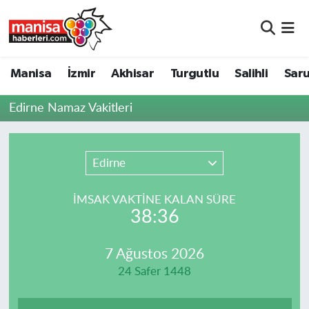
Manisa
Manisa Nöbetçi Eczaneler
Manisa
İzmir
Akhisar
Turgutlu
Salihli
Saru
İzmir
Manisa Hava Durumu
Edirne Namaz Vakitleri
Akhisar
Manisa Namaz Vakitleri
Turgutlu
Manisa Trafik Yoğunluk Haritası
Edirne
Salihli
Süper Lig Puan Durumu ve Fikstür
İMSAK VAKTİNE KALAN SÜRE
38:36
Saruhanlı
Tüm Manşetler
7 Ağustos 2026
Soma
Son Dakika Haberleri
24 Safer 1448
Resmi İlanlar
Haber Arşivi