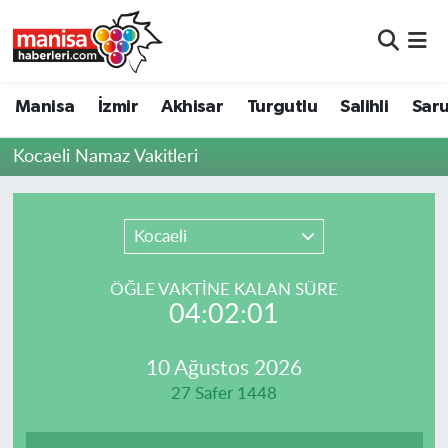
Manisa
Manisa Nöbetçi Eczaneler
Manisa
İzmir
Akhisar
Turgutlu
Salihli
Saru
İzmir
Manisa Hava Durumu
Kocaeli Namaz Vakitleri
Akhisar
Manisa Namaz Vakitleri
Turgutlu
Manisa Trafik Yoğunluk Haritası
Kocaeli
Salihli
Süper Lig Puan Durumu ve Fikstür
ÖĞLE VAKTİNE KALAN SÜRE
04:02:01
Saruhanlı
Tüm Manşetler
10 Ağustos 2026
Soma
Son Dakika Haberleri
27 Safer 1448
Resmi İlanlar
Haber Arşivi