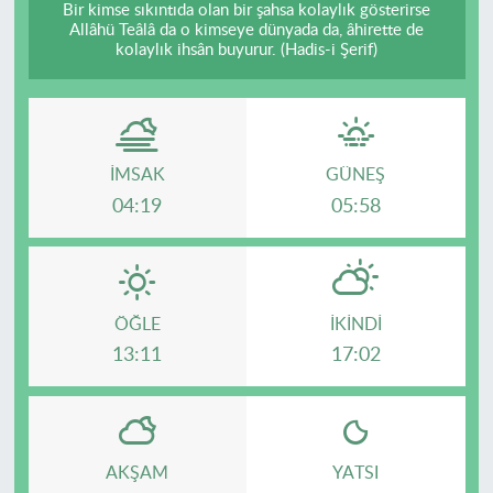
Bir kimse sıkıntıda olan bir şahsa kolaylık gösterirse
Allâhü Teâlâ da o kimseye dünyada da, âhirette de
kolaylık ihsân buyurur. (Hadis-i Şerif)
İMSAK
GÜNEŞ
04:19
05:58
ÖĞLE
İKINDI
13:11
17:02
AKŞAM
YATSI