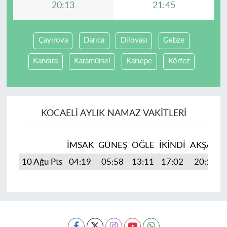
20:13
21:45
Çayırova
Darıca
Dilovası
Gebze
Kandıra
Karamürsel
Kartepe
Körfez
KOCAELI AYLIK NAMAZ VAKITLERI
İMSAK
GÜNEŞ
ÖĞLE
İKINDI
AKŞAM
10 Ağu Pts
04:19
05:58
13:11
17:02
20:13