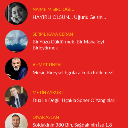
NAIME MISIRCIOĞLU
HAYIRLI OLSUN… Uğurlu Gelsin…
SERPIL KAYA CERAN
Bir Yüzü Güldürmek, Bir Mahalleyi
Birleştirmek
AHMET ÜNSAL
Mesir, Bireysel Egolara Feda Edilemez!
METIN AYKURT
Dua ile Değil, Uçakla Söner O Yangınlar!
DIYAR ASLAN
Soldakinin 380 Bin, Sağdakinin İse 1.8