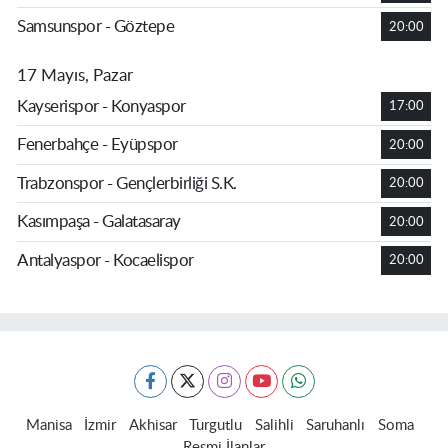
Samsunspor - Göztepe
20:00
17 Mayıs, Pazar
Kayserispor - Konyaspor
17:00
Fenerbahçe - Eyüpspor
20:00
Trabzonspor - Gençlerbirliği S.K.
20:00
Kasımpaşa - Galatasaray
20:00
Antalyaspor - Kocaelispor
20:00
Manisa
İzmir
Akhisar
Turgutlu
Salihli
Saruhanlı
Soma
Resmi İlanlar