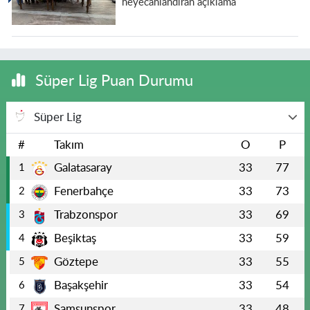
heyecanlandıran açıklama
Süper Lig Puan Durumu
Süper Lig
#
Takım
O
P
Galatasaray
33
77
1
Fenerbahçe
33
73
2
Trabzonspor
33
69
3
Beşiktaş
33
59
4
Göztepe
33
55
5
Başakşehir
33
54
6
Samsunspor
33
48
7