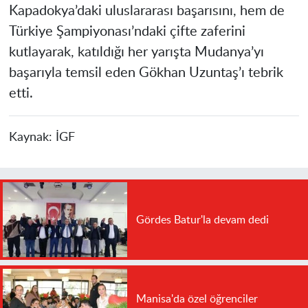
Kapadokya’daki uluslararası başarısını, hem de
Türkiye Şampiyonası’ndaki çifte zaferini
kutlayarak, katıldığı her yarışta Mudanya’yı
başarıyla temsil eden Gökhan Uzuntaş’ı tebrik
etti.
Kaynak:
İGF
Gördes Batur'la devam dedi
Manisa'da özel öğrenciler