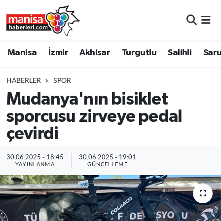
Manisa
Manisa Nöbetçi Eczaneler
Manisa
İzmir
Akhisar
Turgutlu
Salihli
Saru
İzmir
Manisa Hava Durumu
HABERLER
SPOR
Akhisar
Manisa Namaz Vakitleri
Mudanya'nın bisiklet
sporcusu zirveye pedal
Turgutlu
Manisa Trafik Yoğunluk Haritası
çevirdi
Salihli
Süper Lig Puan Durumu ve Fikstür
30.06.2025 - 18:45
30.06.2025 - 19:01
Saruhanlı
Tüm Manşetler
YAYINLANMA
GÜNCELLEME
Soma
Son Dakika Haberleri
Resmi İlanlar
Haber Arşivi