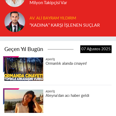
Milyon Takipçisi Var
AV. ALI BAYRAM YILDIRIM
“KADINA” KARŞI İŞLENEN SUÇLAR
Geçen Yıl Bugün
07 Ağustos 2025
ASAYIŞ
Ormanlık alanda cinayet!
ASAYIŞ
Aleyna'dan acı haber geldi