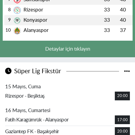
Rizespor
33
40
8
Konyaspor
33
40
9
Alanyaspor
33
37
10
Detaylar için tıklayın
Süper Lig Fikstür
15 Mayıs, Cuma
Rizespor - Beşiktaş
20:00
16 Mayıs, Cumartesi
Fatih Karagümrük - Alanyaspor
17:00
Gaziantep FK - Başakşehir
20:00