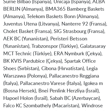
Surne Bilbao (İspanya), Unicaja (İspanya), ALBA
BERLIN (Almanya), BMA365 Bamberg Baskets
(Almanya), Telekom Baskets Bonn (Almanya),
Juventus Utena (Litvanya), Nanterre 92 (Fransa),
Cholet Basket (Fransa), SIG Strasbourg (Fransa),
AEK BC (Yunanistan), Peristeri Betsson
(Yunanistan), Trabzonspor (Türkiye), Galatasaray
MCT Technic (Türkiye), ERA Nymburk (Çekya),
BK KVIS Pardubice (Çekya), Spartak Office
Shoes (Sırbistan), Cibona (Hırvatistan), Legia
Warszawa (Polonya), Pallacanestro Reggiana
(İtalya), Pallacanestro Varese (İtalya), Igokea m
(Bosna Hersek), Bnei Penlink Herzliya (İsrail),
Hapoel Holon (İsrail), Sabah BC (Azerbaycan),
Falco KC Szombathely (Macaristan), Windrose