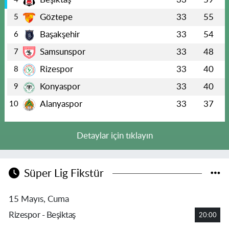
Göztepe
33
55
5
Başakşehir
33
54
6
Samsunspor
33
48
7
Rizespor
33
40
8
Konyaspor
33
40
9
Alanyaspor
33
37
10
Detaylar için tıklayın
Süper Lig Fikstür
15 Mayıs, Cuma
Rizespor - Beşiktaş
20:00