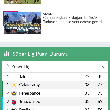
GENEL
Cumhurbaşkanı Erdoğan: Terörsüz
Türkiye sürecinde yeni evreye geçildi
Süper Lig Puan Durumu
Süper Lig
#
Takım
O
P
Galatasaray
33
77
1
Fenerbahçe
33
73
2
Trabzonspor
33
69
3
Beşiktaş
33
59
4