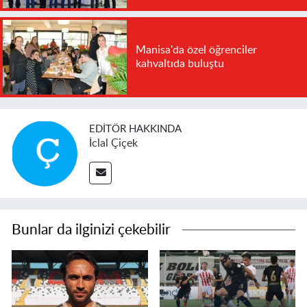
Manisa'da özel öğrenciler
kahvaltıda buluştu
EDITÖR HAKKINDA
İclal Çiçek
Bunlar da ilginizi çekebilir