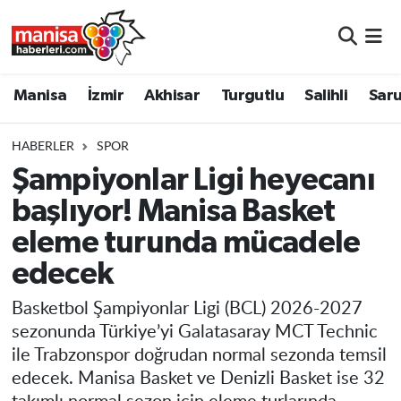
Manisa
Manisa Nöbetçi Eczaneler
Manisa
İzmir
Akhisar
Turgutlu
Salihli
Saru
İzmir
Manisa Hava Durumu
HABERLER
SPOR
Akhisar
Manisa Namaz Vakitleri
Şampiyonlar Ligi heyecanı
başlıyor! Manisa Basket
Turgutlu
Manisa Trafik Yoğunluk Haritası
eleme turunda mücadele
Salihli
Süper Lig Puan Durumu ve Fikstür
edecek
Saruhanlı
Tüm Manşetler
Basketbol Şampiyonlar Ligi (BCL) 2026-2027
sezonunda Türkiye’yi Galatasaray MCT Technic
Soma
Son Dakika Haberleri
ile Trabzonspor doğrudan normal sezonda temsil
edecek. Manisa Basket ve Denizli Basket ise 32
Resmi İlanlar
Haber Arşivi