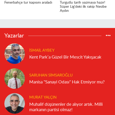
Fenerbahçe tur kapısını araladı
Turgutlu tarih yazmaya hazır!
Süper Lig'deki ilk rakip Nesibe
Aydın
Yazarlar
İSMAIL AYBEY
Kent Park’a Güzel Bir Mescit Yakışacak
SARUHAN SIMSAROĞLU
Manisa "Sanayi Odası" Hak Etmiyor mu?
MURAT YALÇIN
Muhalif düşünenler de alıyor artık. Milli
markanın partisi olmaz!