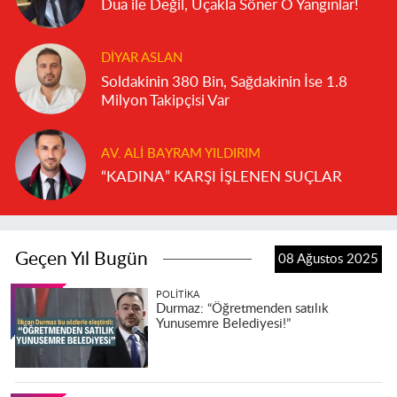
Dua ile Değil, Uçakla Söner O Yangınlar!
DIYAR ASLAN
Soldakinin 380 Bin, Sağdakinin İse 1.8
Milyon Takipçisi Var
AV. ALI BAYRAM YILDIRIM
“KADINA” KARŞI İŞLENEN SUÇLAR
Geçen Yıl Bugün
08 Ağustos 2025
POLITIKA
Durmaz: “Öğretmenden satılık
Yunusemre Belediyesi!”