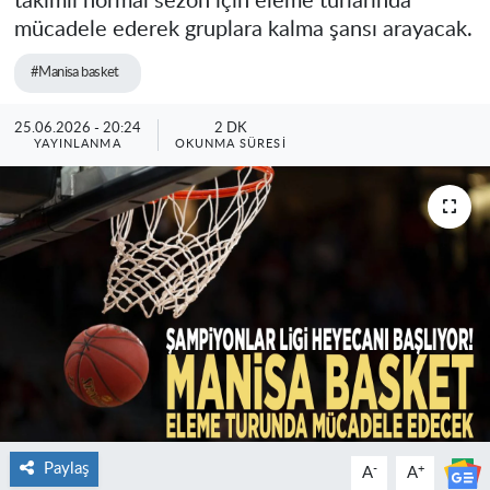
takımlı normal sezon için eleme turlarında
mücadele ederek gruplara kalma şansı arayacak.
#Manisa basket
25.06.2026 - 20:24
2 DK
YAYINLANMA
OKUNMA SÜRESI
Paylaş
-
+
A
A