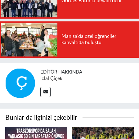
Gördes Batur'la devam dedi
Manisa'da özel öğrenciler
kahvaltıda buluştu
EDITÖR HAKKINDA
İclal Çiçek
Bunlar da ilginizi çekebilir