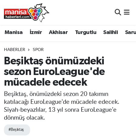
Manisa
Manisa Nöbetçi Eczaneler
Manisa
İzmir
Akhisar
Turgutlu
Salihli
Saru
İzmir
Manisa Hava Durumu
HABERLER
SPOR
Akhisar
Manisa Namaz Vakitleri
Beşiktaş önümüzdeki
sezon EuroLeague'de
Turgutlu
Manisa Trafik Yoğunluk Haritası
mücadele edecek
Salihli
Süper Lig Puan Durumu ve Fikstür
Beşiktaş, önümüzdeki sezon 20 takımın
Saruhanlı
Tüm Manşetler
katılacağı EuroLeague'de mücadele edecek.
Siyah-beyazlılar, 13 yıl sonra EuroLeague'e
Soma
Son Dakika Haberleri
dönmüş olacak.
#Beşiktaş
Resmi İlanlar
Haber Arşivi