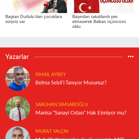
Başkan Dutlulu'dan çocuklara
Başından sakatlandı pes
sürpriz var
etmeyerek Balkan üçüncüsü
oldu
Yazarlar
İSMAIL AYBEY
Belma Sebil’i Tanıyor Musunuz?
SARUHAN SIMSAROĞLU
Manisa "Sanayi Odası" Hak Etmiyor mu?
MURAT YALÇIN