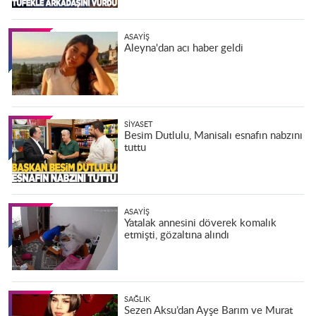
ASAYIŞ
Aleyna'dan acı haber geldi
SIYASET
Besim Dutlulu, Manisalı esnafın nabzını
tuttu
ASAYIŞ
Yatalak annesini döverek komalık
etmişti, gözaltına alındı
SAĞLIK
Sezen Aksu’dan Ayşe Barım ve Murat