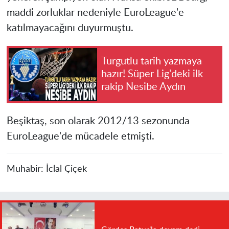
maddi zorluklar nedeniyle EuroLeague'e
katılmayacağını duyurmuştu.
Turgutlu tarih yazmaya
hazır! Süper Lig'deki ilk
rakip Nesibe Aydın
Beşiktaş, son olarak 2012/13 sezonunda
EuroLeague'de mücadele etmişti.
Muhabir:
İclal Çiçek