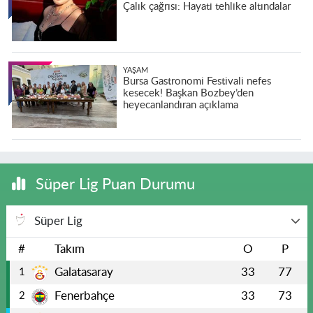
Çalık çağrısı: Hayati tehlike altındalar
YAŞAM
Bursa Gastronomi Festivali nefes
kesecek! Başkan Bozbey’den
heyecanlandıran açıklama
Süper Lig Puan Durumu
Süper Lig
#
Takım
O
P
Galatasaray
33
77
1
Fenerbahçe
33
73
2