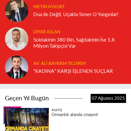
METIN AYKURT
Dua ile Değil, Uçakla Söner O Yangınlar!
DIYAR ASLAN
Soldakinin 380 Bin, Sağdakinin İse 1.8
Milyon Takipçisi Var
AV. ALI BAYRAM YILDIRIM
“KADINA” KARŞI İŞLENEN SUÇLAR
Geçen Yıl Bugün
07 Ağustos 2025
ASAYIŞ
Ormanlık alanda cinayet!