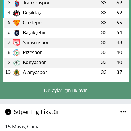
Trabzonspor
33
69
3
Beşiktaş
33
59
4
Göztepe
33
55
5
Başakşehir
33
54
6
Samsunspor
33
48
7
Rizespor
33
40
8
Konyaspor
33
40
9
Alanyaspor
33
37
10
Detaylar için tıklayın
Süper Lig Fikstür
15 Mayıs, Cuma