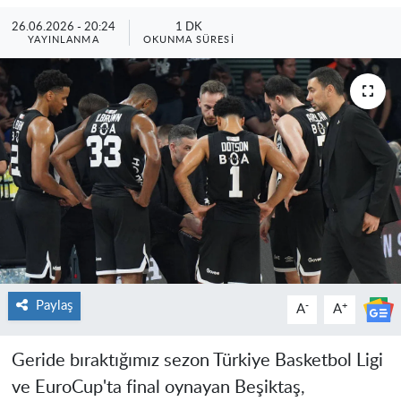
26.06.2026 - 20:24
1 DK
YAYINLANMA
OKUNMA SÜRESI
Paylaş
-
+
A
A
Geride bıraktığımız sezon Türkiye Basketbol Ligi
ve EuroCup'ta final oynayan Beşiktaş,