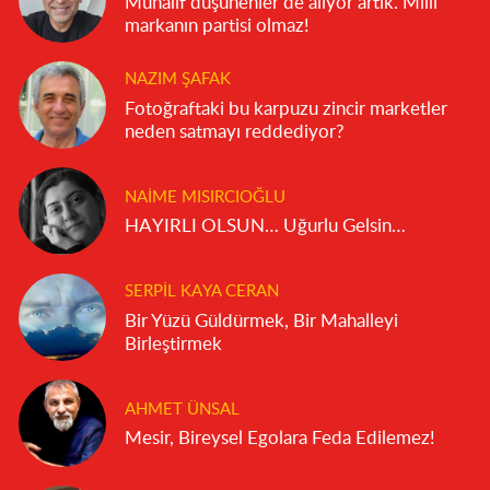
Muhalif düşünenler de alıyor artık. Milli
markanın partisi olmaz!
NAZIM ŞAFAK
Fotoğraftaki bu karpuzu zincir marketler
neden satmayı reddediyor?
NAIME MISIRCIOĞLU
HAYIRLI OLSUN… Uğurlu Gelsin…
SERPIL KAYA CERAN
Bir Yüzü Güldürmek, Bir Mahalleyi
Birleştirmek
AHMET ÜNSAL
Mesir, Bireysel Egolara Feda Edilemez!