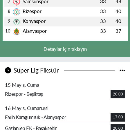
Samsunspor
33
48
7
Rizespor
33
40
8
Konyaspor
33
40
9
Alanyaspor
33
37
10
Detaylar için tıklayın
Süper Lig Fikstür
15 Mayıs, Cuma
Rizespor - Beşiktaş
20:00
16 Mayıs, Cumartesi
Fatih Karagümrük - Alanyaspor
17:00
Gaziantep FK - Başakşehir
20:00