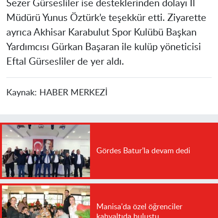
Sezer Gürsesliler ise desteklerinden dolayı İl
Müdürü Yunus Öztürk’e teşekkür etti. Ziyarette
ayrıca Akhisar Karabulut Spor Kulübü Başkan
Yardımcısı Gürkan Başaran ile kulüp yöneticisi
Eftal Gürsesliler de yer aldı.
Kaynak:
HABER MERKEZİ
Gördes Batur'la devam dedi
Manisa'da özel öğrenciler
kahvaltıda buluştu