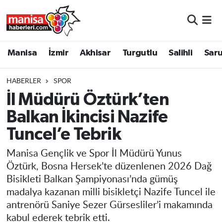
Manisa
Manisa Nöbetçi Eczaneler
Manisa
İzmir
Akhisar
Turgutlu
Salihli
Saru
İzmir
Manisa Hava Durumu
HABERLER
SPOR
Akhisar
Manisa Namaz Vakitleri
İl Müdürü Öztürk’ten
Balkan İkincisi Nazife
Turgutlu
Manisa Trafik Yoğunluk Haritası
Tuncel’e Tebrik
Salihli
Süper Lig Puan Durumu ve Fikstür
Manisa Gençlik ve Spor İl Müdürü Yunus
Saruhanlı
Tüm Manşetler
Öztürk, Bosna Hersek’te düzenlenen 2026 Dağ
Bisikleti Balkan Şampiyonası’nda gümüş
Soma
Son Dakika Haberleri
madalya kazanan milli bisikletçi Nazife Tuncel ile
antrenörü Saniye Sezer Gürsesliler’i makamında
Resmi İlanlar
Haber Arşivi
kabul ederek tebrik etti.