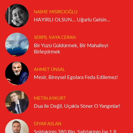
NAIME MISIRCIOĞLU
HAYIRLI OLSUN… Uğurlu Gelsin…
SERPIL KAYA CERAN
Bir Yüzü Güldürmek, Bir Mahalleyi
Birleştirmek
AHMET ÜNSAL
Mesir, Bireysel Egolara Feda Edilemez!
METIN AYKURT
Dua ile Değil, Uçakla Söner O Yangınlar!
DIYAR ASLAN
Soldakinin 380 Bin, Sağdakinin İse 1.8