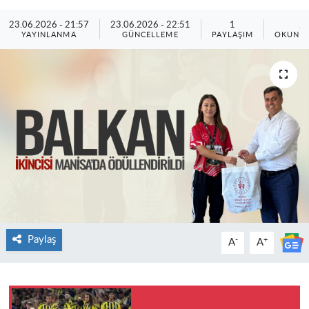
23.06.2026 - 21:57
23.06.2026 - 22:51
1
2
YAYINLANMA
GÜNCELLEME
PAYLAŞIM
OKUNMA
Paylaş
-
+
A
A