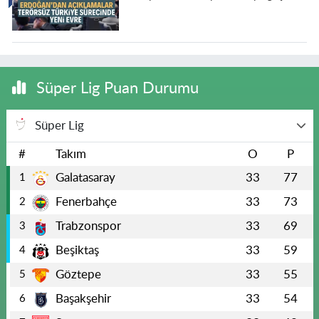
Süper Lig Puan Durumu
Süper Lig
#
Takım
O
P
Galatasaray
33
77
1
Fenerbahçe
33
73
2
Trabzonspor
33
69
3
Beşiktaş
33
59
4
Göztepe
33
55
5
Başakşehir
33
54
6