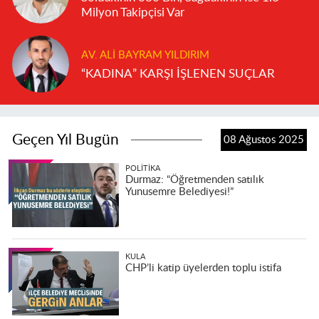
Milyon Takipçisi Var
AV. ALI BAYRAM YILDIRIM
“KADINA” KARŞI İŞLENEN SUÇLAR
Geçen Yıl Bugün
08 Ağustos 2025
POLITIKA
Durmaz: “Öğretmenden satılık
Yunusemre Belediyesi!”
KULA
CHP’li katip üyelerden toplu istifa