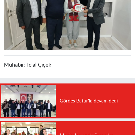
Muhabir:
İclal Çiçek
Gördes Batur'la devam dedi