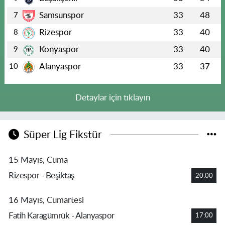
Samsunspor
33
48
7
Rizespor
33
40
8
Konyaspor
33
40
9
Alanyaspor
33
37
10
Detaylar için tıklayın
Süper Lig Fikstür
15 Mayıs, Cuma
Rizespor - Beşiktaş
20:00
16 Mayıs, Cumartesi
Fatih Karagümrük - Alanyaspor
17:00