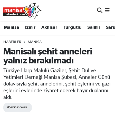
Manisa
Manisa Nöbetçi Eczaneler
Manisa
İzmir
Akhisar
Turgutlu
Salihli
Saru
İzmir
Manisa Hava Durumu
HABERLER
MANISA
Akhisar
Manisa Namaz Vakitleri
Manisalı şehit anneleri
yalnız bırakılmadı
Turgutlu
Manisa Trafik Yoğunluk Haritası
Türkiye Harp Malulü Gaziler, Şehit Dul ve
Salihli
Süper Lig Puan Durumu ve Fikstür
Yetimleri Derneği Manisa Şubesi, Anneler Günü
dolayısıyla şehit annelerini, şehit eşlerini ve gazi
Saruhanlı
Tüm Manşetler
eşlerini evlerinde ziyaret ederek hayır dualarını
aldı.
Soma
Son Dakika Haberleri
#Şehit anneleri
Resmi İlanlar
Haber Arşivi