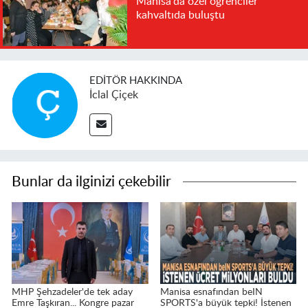
Manisa'da özel öğrenciler
kahvaltıda buluştu
EDITÖR HAKKINDA
İclal Çiçek
Bunlar da ilginizi çekebilir
MHP Şehzadeler'de tek aday
Manisa esnafından beIN
Emre Taşkıran... Kongre pazar
SPORTS'a büyük tepki! İstenen