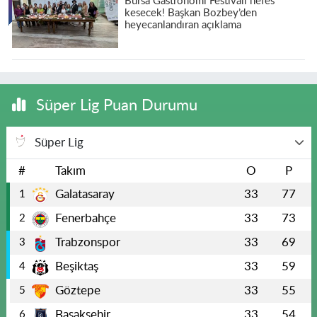
Bursa Gastronomi Festivali nefes
kesecek! Başkan Bozbey’den
heyecanlandıran açıklama
Süper Lig Puan Durumu
Süper Lig
#
Takım
O
P
Galatasaray
33
77
1
Fenerbahçe
33
73
2
Trabzonspor
33
69
3
Beşiktaş
33
59
4
Göztepe
33
55
5
Başakşehir
33
54
6