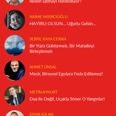
neden satmayı reddediyor?
NAIME MISIRCIOĞLU
HAYIRLI OLSUN… Uğurlu Gelsin…
SERPIL KAYA CERAN
Bir Yüzü Güldürmek, Bir Mahalleyi
Birleştirmek
AHMET ÜNSAL
Mesir, Bireysel Egolara Feda Edilemez!
METIN AYKURT
Dua ile Değil, Uçakla Söner O Yangınlar!
DIYAR ASLAN