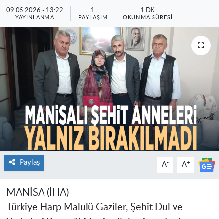
09.05.2026 - 13:22
1
1 DK
YAYINLANMA
PAYLAŞIM
OKUNMA SÜRESI
Paylaş
-
+
A
A
MANİSA (İHA) -
Türkiye Harp Malulü Gaziler, Şehit Dul ve