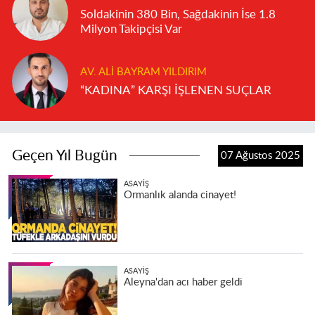
Soldakinin 380 Bin, Sağdakinin İse 1.8
Milyon Takipçisi Var
AV. ALI BAYRAM YILDIRIM
“KADINA” KARŞI İŞLENEN SUÇLAR
Geçen Yıl Bugün
07 Ağustos 2025
ASAYIŞ
Ormanlık alanda cinayet!
ASAYIŞ
Aleyna'dan acı haber geldi