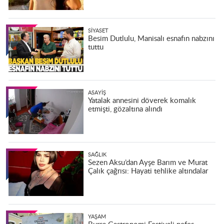
SIYASET
Besim Dutlulu, Manisalı esnafın nabzını
tuttu
ASAYIŞ
Yatalak annesini döverek komalık
etmişti, gözaltına alındı
SAĞLIK
Sezen Aksu’dan Ayşe Barım ve Murat
Çalık çağrısı: Hayati tehlike altındalar
YAŞAM