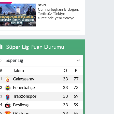
GENEL
Cumhurbaşkanı Erdoğan:
Terörsüz Türkiye
sürecinde yeni evreye
geçildi
Süper Lig Puan Durumu
Süper Lig
#
Takım
O
P
Galatasaray
33
77
1
Fenerbahçe
33
73
2
Trabzonspor
33
69
3
Beşiktaş
33
59
4
Göztepe
33
55
5