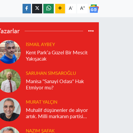
-
+
A
A
azarlar
İSMAIL AYBEY
Kent Park’a Güzel Bir Mescit
Yakışacak
SARUHAN SIMSAROĞLU
Manisa "Sanayi Odası" Hak
Etmiyor mu?
MURAT YALÇIN
Muhalif düşünenler de alıyor
artık. Milli markanın partisi
olmaz!
NAZIM ŞAFAK