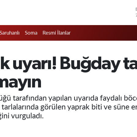
Saruhanlı
Soma
Resmi İlanlar
tik uyarı! Buğday t
mayın
üğü tarafından yapılan uyarıda faydalı b
arlalarında görülen yaprak biti ve süne erg
ni vurguladı.