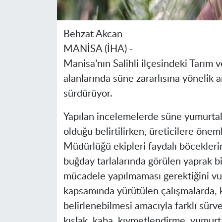
Behzat Akcan
MANİSA (İHA) -
Manisa’nın Salihli ilçesindeki Tarım
alanlarında süne zararlısına yönelik ar
sürdürüyor.
Yapılan incelemelerde süne yumurtal
olduğu belirtilirken, üreticilere öne
Müdürlüğü ekipleri faydalı böcekler
buğday tarlalarında görülen yaprak bit
mücadele yapılmaması gerektiğini vu
kapsamında yürütülen çalışmalarda, 
belirlenebilmesi amacıyla farklı sürv
kışlak, kaba, kıymetlendirme, yumurta