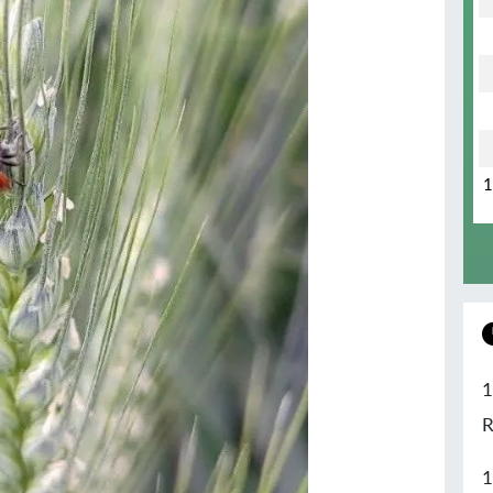
1
R
1