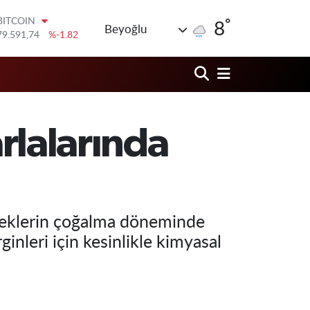
°
DOLAR
8
Beyoğlu
45,43620
%0.02
EURO
53,38690
%0.19
STERLİN
61,60380
%0.18
G.ALTIN
6862,09000
%0.19
arlalarında
BİST100
14.598,00
%0
BITCOIN
79.591,74
%-1.82
öceklerin çoğalma döneminde
inleri için kesinlikle kimyasal