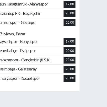
atih Karagümrük - Alanyaspor
17:00
aziantep FK - Başakşehir
20:00
amsunspor - Göztepe
20:00
7 Mayıs, Pazar
ayserispor - Konyaspor
17:00
enerbahçe - Eyüpspor
20:00
rabzonspor - Gençlerbirliği S.K.
20:00
asımpaşa - Galatasaray
20:00
ntalyaspor - Kocaelispor
20:00