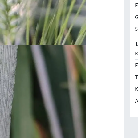
F
G
S
1
K
F
T
K
A