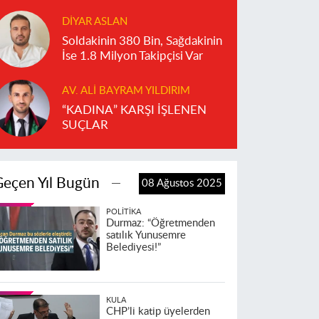
DIYAR ASLAN
Soldakinin 380 Bin, Sağdakinin
İse 1.8 Milyon Takipçisi Var
AV. ALI BAYRAM YILDIRIM
“KADINA” KARŞI İŞLENEN
SUÇLAR
Geçen Yıl Bugün
08 Ağustos 2025
POLITIKA
Durmaz: “Öğretmenden
satılık Yunusemre
Belediyesi!”
KULA
CHP’li katip üyelerden