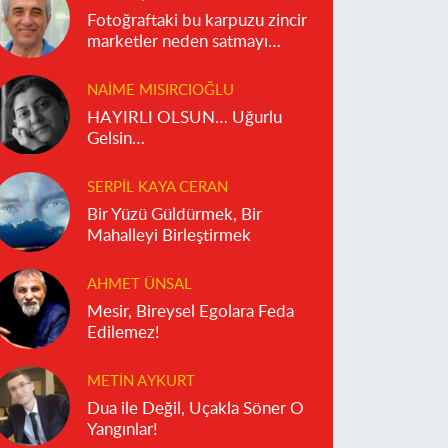
Fotoğraftaki bu karpuzu zincir
marketler neden satmayı
reddediyor?
NAIME MISIRCIOĞLU
HAYIRLI OLSUN… Uğurlu
Gelsin…
SERPIL KAYA CERAN
Bir Yüzü Güldürmek, Bir
Mahalleyi Birleştirmek
AHMET ÜNSAL
Mesir, Bireysel Egolara Feda
Edilemez!
METIN AYKURT
Dua ile Değil, Uçakla Söner O
Yangınlar!