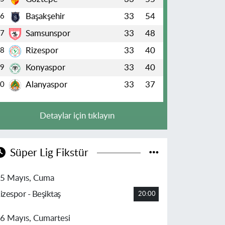
Başakşehir
33
54
6
Samsunspor
33
48
7
Rizespor
33
40
8
Konyaspor
33
40
9
Alanyaspor
33
37
10
Detaylar için tıklayın
Süper Lig Fikstür
5 Mayıs, Cuma
izespor - Beşiktaş
20:00
6 Mayıs, Cumartesi