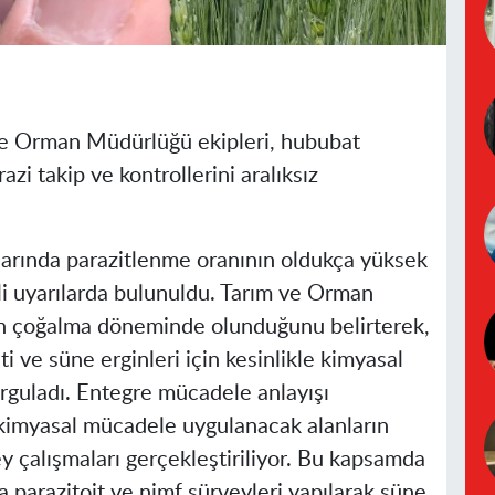
 ve Orman Müdürlüğü ekipleri, hububat
azi takip ve kontrollerini aralıksız
arında parazitlenme oranının oldukça yüksek
mli uyarılarda bulunuldu. Tarım ve Orman
in çoğalma döneminde olunduğunu belirterek,
i ve süne erginleri için kesinlikle kimyasal
rguladı. Entegre mücadele anlayışı
kimyasal mücadele uygulanacak alanların
ey çalışmaları gerçekleştiriliyor. Bu kapsamda
 parazitoit ve nimf sürveyleri yapılarak süne