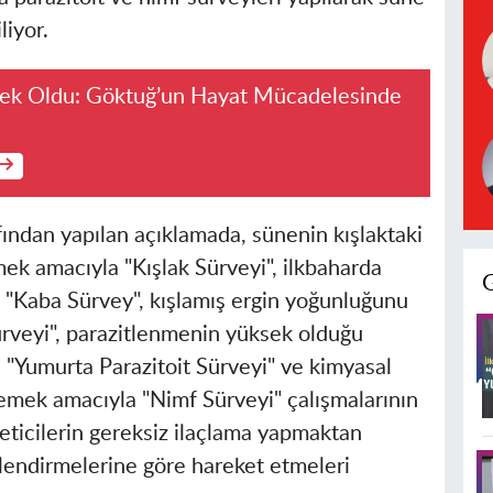
liyor.
rek Oldu: Göktuğ’un Hayat Mücadelesinde
ından yapılan açıklamada, sünenin kışlaktaki
mek amacıyla "Kışlak Sürveyi", ilkbaharda
n "Kaba Sürvey", kışlamış ergin yoğunluğunu
veyi", parazitlenmenin yüksek olduğu
n "Yumurta Parazitoit Sürveyi" ve kimyasal
emek amacıyla "Nimf Sürveyi" çalışmalarının
üreticilerin gereksiz ilaçlama yapmaktan
lendirmelerine göre hareket etmeleri