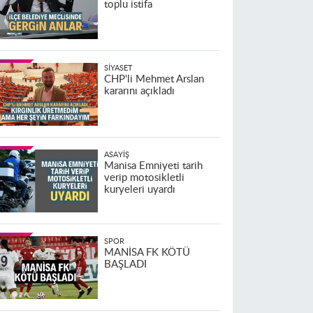
toplu istifa
SIYASET
CHP'li Mehmet Arslan
kararını açıkladı
ASAYIŞ
Manisa Emniyeti tarih
verip motosikletli
kuryeleri uyardı
SPOR
MANİSA FK KÖTÜ
BAŞLADI