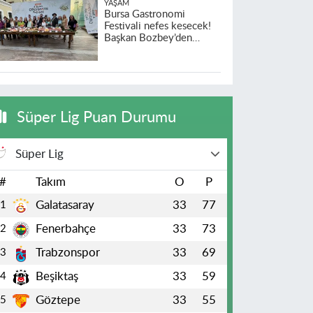
YAŞAM
Bursa Gastronomi
Festivali nefes kesecek!
Başkan Bozbey’den
heyecanlandıran açıklama
Süper Lig Puan Durumu
Süper Lig
#
Takım
O
P
Galatasaray
33
77
1
Fenerbahçe
33
73
2
Trabzonspor
33
69
3
Beşiktaş
33
59
4
Göztepe
33
55
5