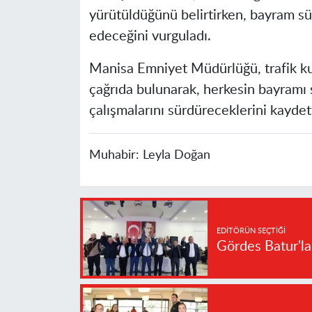
yürütüldüğünü belirtirken, bayram sü
edeceğini vurguladı.
Manisa Emniyet Müdürlüğü
, trafik 
çağrıda bulunarak, herkesin bayramı sa
çalışmalarını sürdüreceklerini kaydett
Muhabir:
Leyla Doğan
EDITÖRÜN SEÇTIĞI
Gördes Batur'l