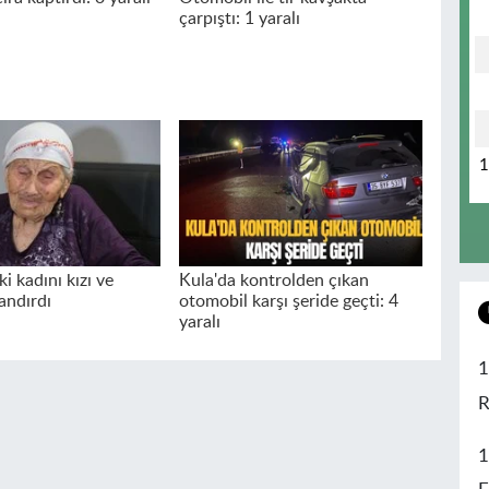
çarpıştı: 1 yaralı
i kadını kızı ve
Kula'da kontrolden çıkan
andırdı
otomobil karşı şeride geçti: 4
yaralı
1
R
1