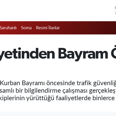
Saruhanlı
Soma
Resmi İlanlar
etinden Bayram Ö
Kurban Bayramı öncesinde trafik güvenliğ
mlı bir bilgilendirme çalışması gerçekleşti
rinin yürüttüğü faaliyetlerde binlerce yo