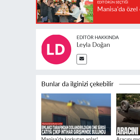
EDITÖRÜN SEÇTIĞI
Manisa'da özel 
EDITÖR HAKKINDA
Leyla Doğan
Bunlar da ilginizi çekebilir
Manisa'da korkutan anlar!
Aracını mıc