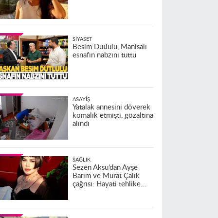
SIYASET
Besim Dutlulu, Manisalı
esnafın nabzını tuttu
ASAYIŞ
Yatalak annesini döverek
komalık etmişti, gözaltına
alındı
SAĞLIK
Sezen Aksu’dan Ayşe
Barım ve Murat Çalık
çağrısı: Hayati tehlike
altındalar