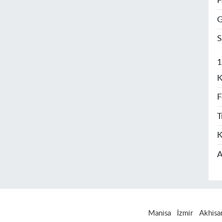
F
G
S
1
K
F
T
K
A
Manisa
İzmir
Akhisa