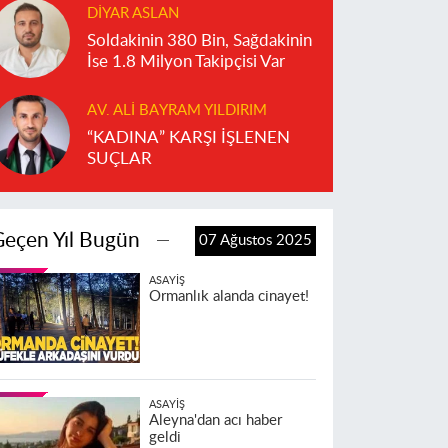
DIYAR ASLAN
Soldakinin 380 Bin, Sağdakinin
İse 1.8 Milyon Takipçisi Var
AV. ALI BAYRAM YILDIRIM
“KADINA” KARŞI İŞLENEN
SUÇLAR
Geçen Yıl Bugün
07 Ağustos 2025
ASAYIŞ
Ormanlık alanda cinayet!
ASAYIŞ
Aleyna'dan acı haber
geldi