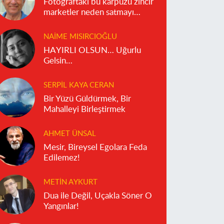
Fotoğraftaki bu karpuzu zincir
marketler neden satmayı
reddediyor?
NAIME MISIRCIOĞLU
HAYIRLI OLSUN… Uğurlu
Gelsin…
SERPIL KAYA CERAN
Bir Yüzü Güldürmek, Bir
Mahalleyi Birleştirmek
AHMET ÜNSAL
Mesir, Bireysel Egolara Feda
Edilemez!
METIN AYKURT
Dua ile Değil, Uçakla Söner O
Yangınlar!