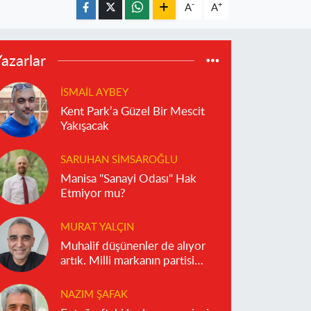
-
+
A
A
azarlar
İSMAIL AYBEY
Kent Park’a Güzel Bir Mescit
Yakışacak
SARUHAN SIMSAROĞLU
Manisa "Sanayi Odası" Hak
Etmiyor mu?
MURAT YALÇIN
Muhalif düşünenler de alıyor
artık. Milli markanın partisi
olmaz!
NAZIM ŞAFAK