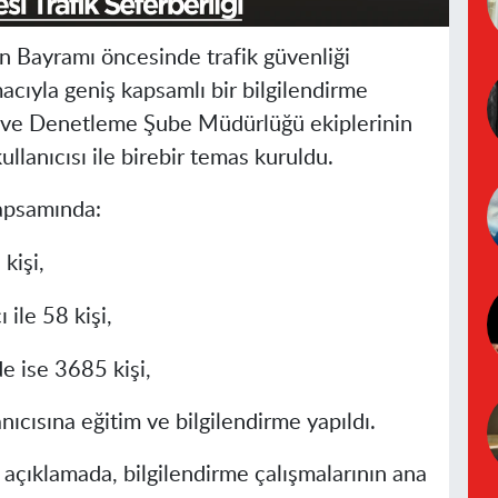
 Bayramı öncesinde trafik güvenliği
cıyla geniş kapsamlı bir bilgilendirme
cil ve Denetleme Şube Müdürlüğü ekiplerinin
ullanıcısı ile birebir temas kuruldu.
kapsamında:
kişi
,
ı
ile
58 kişi
,
de
ise
3685 kişi
,
nıcısına
eğitim ve bilgilendirme yapıldı.
n açıklamada, bilgilendirme çalışmalarının ana