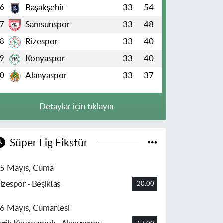
Başakşehir
33
54
6
Samsunspor
33
48
7
Rizespor
33
40
8
Konyaspor
33
40
9
Alanyaspor
33
37
10
Detaylar için tıklayın
Süper Lig Fikstür
5 Mayıs, Cuma
izespor - Beşiktaş
20:00
6 Mayıs, Cumartesi