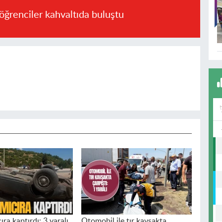
öğrenciler kahvaltıda buluştu
ıra kaptırdı: 3 yaralı
Otomobil ile tır kavşakta