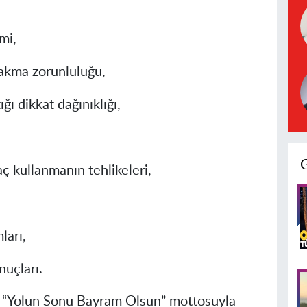
mi,
takma zorunluluğu,
ğı dikkat dağınıklığı,
ç kullanmanın tehlikeleri,
ları,
nuçları.
n
“Yolun Sonu Bayram Olsun”
mottosuyla