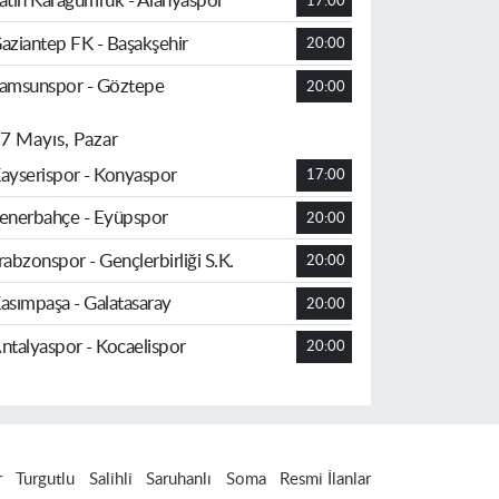
atih Karagümrük - Alanyaspor
17:00
aziantep FK - Başakşehir
20:00
amsunspor - Göztepe
20:00
7 Mayıs, Pazar
ayserispor - Konyaspor
17:00
enerbahçe - Eyüpspor
20:00
rabzonspor - Gençlerbirliği S.K.
20:00
asımpaşa - Galatasaray
20:00
ntalyaspor - Kocaelispor
20:00
r
Turgutlu
Salihli
Saruhanlı
Soma
Resmi İlanlar