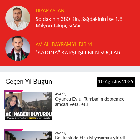
DIYAR ASLAN
Soldakinin 380 Bin, Sağdakinin İse 1.8
Milyon Takipçisi Var
AV. ALI BAYRAM YILDIRIM
“KADINA” KARŞI İŞLENEN SUÇLAR
Geçen Yıl Bugün
10 Ağustos 2025
ASAYIŞ
Oyuncu Eylül Tumbar'ın depremde
amcası vefat etti
ASAYIŞ
Balıkesir'de bir kişi yaşamını yitirdi