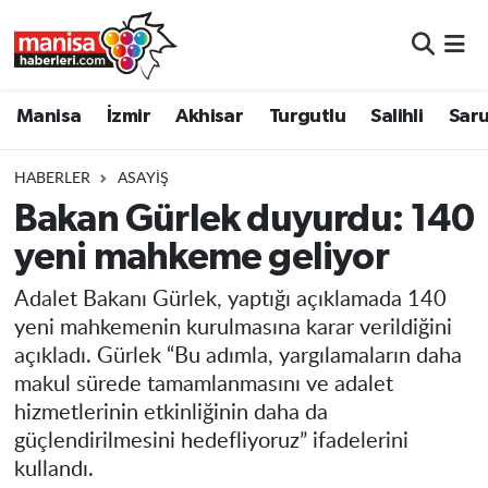
Manisa
Manisa Nöbetçi Eczaneler
Manisa
İzmir
Akhisar
Turgutlu
Salihli
Saru
İzmir
Manisa Hava Durumu
HABERLER
ASAYIŞ
Akhisar
Manisa Namaz Vakitleri
Bakan Gürlek duyurdu: 140
yeni mahkeme geliyor
Turgutlu
Manisa Trafik Yoğunluk Haritası
Adalet Bakanı Gürlek, yaptığı açıklamada 140
Salihli
Süper Lig Puan Durumu ve Fikstür
yeni mahkemenin kurulmasına karar verildiğini
açıkladı. Gürlek “Bu adımla, yargılamaların daha
Saruhanlı
Tüm Manşetler
makul sürede tamamlanmasını ve adalet
hizmetlerinin etkinliğinin daha da
Soma
Son Dakika Haberleri
güçlendirilmesini hedefliyoruz” ifadelerini
kullandı.
Resmi İlanlar
Haber Arşivi