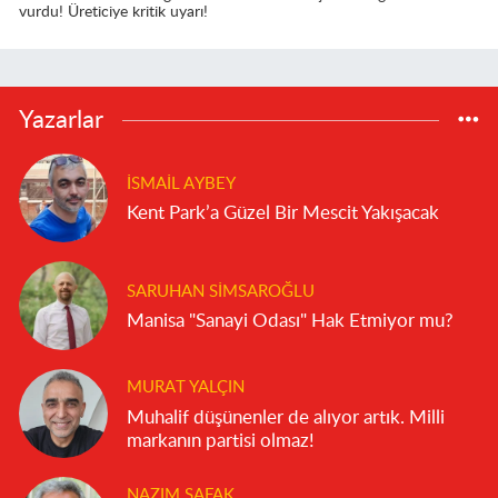
vurdu! Üreticiye kritik uyarı!
Yazarlar
İSMAIL AYBEY
Kent Park’a Güzel Bir Mescit Yakışacak
SARUHAN SIMSAROĞLU
Manisa "Sanayi Odası" Hak Etmiyor mu?
MURAT YALÇIN
Muhalif düşünenler de alıyor artık. Milli
markanın partisi olmaz!
NAZIM ŞAFAK