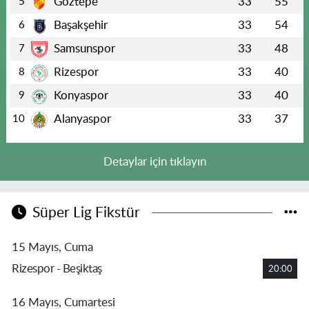
Göztepe
33
55
5
Başakşehir
33
54
6
Samsunspor
33
48
7
Rizespor
33
40
8
Konyaspor
33
40
9
Alanyaspor
33
37
10
Detaylar için tıklayın
Süper Lig Fikstür
15 Mayıs, Cuma
Rizespor - Beşiktaş
20:00
16 Mayıs, Cumartesi