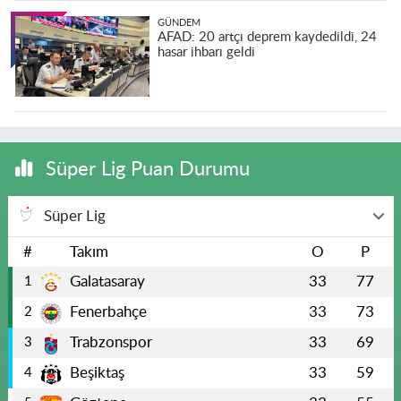
GÜNDEM
AFAD: 20 artçı deprem kaydedildi, 24
hasar ihbarı geldi
Süper Lig Puan Durumu
Süper Lig
#
Takım
O
P
Galatasaray
33
77
1
Fenerbahçe
33
73
2
Trabzonspor
33
69
3
Beşiktaş
33
59
4