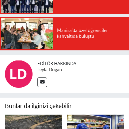
Manisa'da özel öğrenciler
kahvaltıda buluştu
EDITÖR HAKKINDA
Leyla Doğan
Bunlar da ilginizi çekebilir