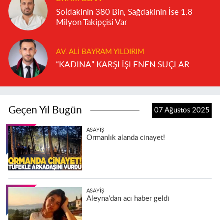
Soldakinin 380 Bin, Sağdakinin İse 1.8
Milyon Takipçisi Var
AV. ALI BAYRAM YILDIRIM
“KADINA” KARŞI İŞLENEN SUÇLAR
Geçen Yıl Bugün
07 Ağustos 2025
ASAYIŞ
Ormanlık alanda cinayet!
ASAYIŞ
Aleyna'dan acı haber geldi