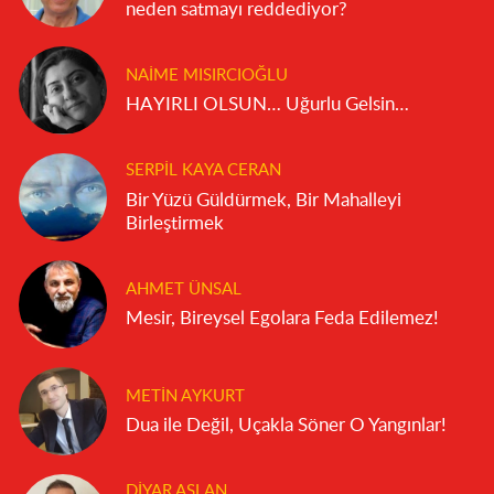
neden satmayı reddediyor?
NAIME MISIRCIOĞLU
HAYIRLI OLSUN… Uğurlu Gelsin…
SERPIL KAYA CERAN
Bir Yüzü Güldürmek, Bir Mahalleyi
Birleştirmek
AHMET ÜNSAL
Mesir, Bireysel Egolara Feda Edilemez!
METIN AYKURT
Dua ile Değil, Uçakla Söner O Yangınlar!
DIYAR ASLAN