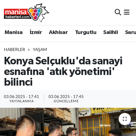
Manisa
Manisa Nöbetçi Eczaneler
Manisa
İzmir
Akhisar
Turgutlu
Salihli
Saru
İzmir
Manisa Hava Durumu
HABERLER
YAŞAM
Akhisar
Manisa Namaz Vakitleri
Konya Selçuklu'da sanayi
esnafına 'atık yönetimi'
Turgutlu
Manisa Trafik Yoğunluk Haritası
bilinci
Salihli
Süper Lig Puan Durumu ve Fikstür
03.06.2025 - 17:41
03.06.2025 - 17:45
Saruhanlı
Tüm Manşetler
YAYINLANMA
GÜNCELLEME
Soma
Son Dakika Haberleri
Resmi İlanlar
Haber Arşivi