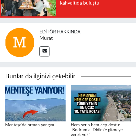
kahvaltıda buluştu
EDITÖR HAKKINDA
Murat
Bunlar da ilginizi çekebilir
Menteşe’de orman yangını
Hem serin hem cep dostu:
"Bodrum'a, Didim'e gitmeye
gerek yok"