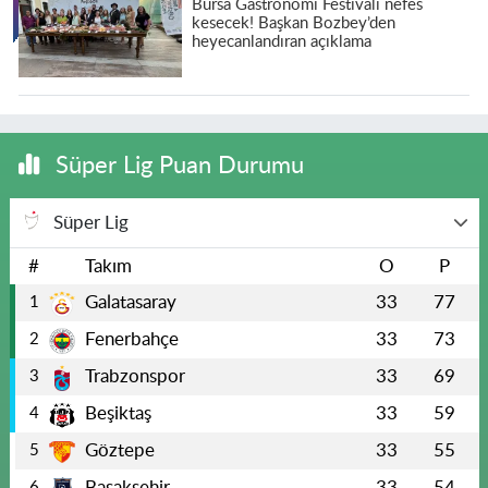
Bursa Gastronomi Festivali nefes
kesecek! Başkan Bozbey’den
heyecanlandıran açıklama
Süper Lig Puan Durumu
Süper Lig
#
Takım
O
P
Galatasaray
33
77
1
Fenerbahçe
33
73
2
Trabzonspor
33
69
3
Beşiktaş
33
59
4
Göztepe
33
55
5
Başakşehir
33
54
6