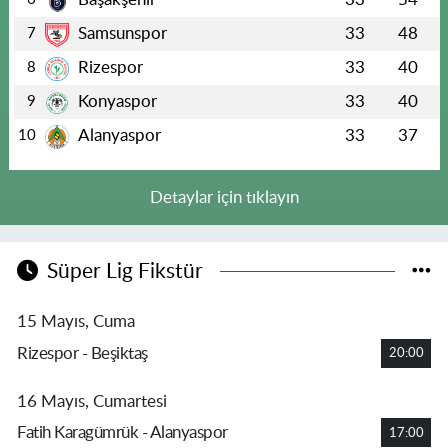
Samsunspor
33
48
7
Rizespor
33
40
8
Konyaspor
33
40
9
Alanyaspor
33
37
10
Detaylar için tıklayın
Süper Lig Fikstür
15 Mayıs, Cuma
Rizespor - Beşiktaş
20:00
16 Mayıs, Cumartesi
Fatih Karagümrük - Alanyaspor
17:00