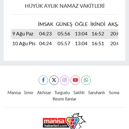
HÜYÜK AYLIK NAMAZ VAKITLERI
İMSAK
GÜNEŞ
ÖĞLE
İKINDI
AKŞAM
9 Ağu Paz
04:23
05:56
13:04
16:52
20:02
10 Ağu Pts
04:24
05:57
13:04
16:51
20:01
Manisa
İzmir
Akhisar
Turgutlu
Salihli
Saruhanlı
Soma
Resmi İlanlar