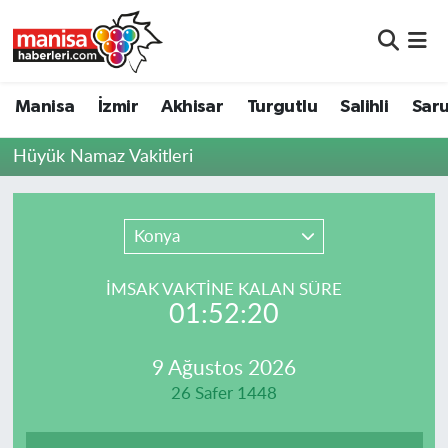
Manisa
Manisa Nöbetçi Eczaneler
Manisa
İzmir
Akhisar
Turgutlu
Salihli
Saru
İzmir
Manisa Hava Durumu
Hüyük Namaz Vakitleri
Akhisar
Manisa Namaz Vakitleri
Turgutlu
Manisa Trafik Yoğunluk Haritası
Konya
Salihli
Süper Lig Puan Durumu ve Fikstür
İMSAK VAKTİNE KALAN SÜRE
01:52:20
Saruhanlı
Tüm Manşetler
9 Ağustos 2026
Soma
Son Dakika Haberleri
26 Safer 1448
Resmi İlanlar
Haber Arşivi