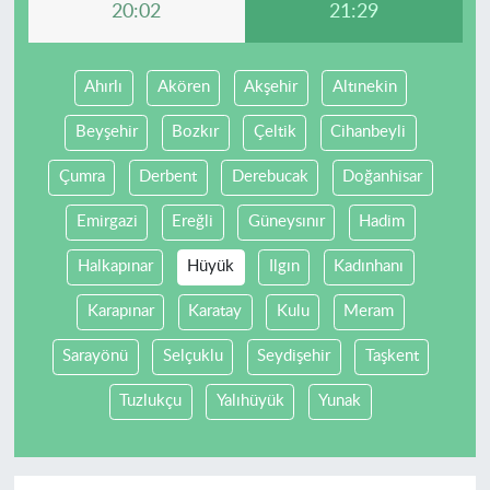
20:02
21:29
Ahırlı
Akören
Akşehir
Altınekin
Beyşehir
Bozkır
Çeltik
Cihanbeyli
Çumra
Derbent
Derebucak
Doğanhisar
Emirgazi
Ereğli
Güneysınır
Hadim
Halkapınar
Hüyük
Ilgın
Kadınhanı
Karapınar
Karatay
Kulu
Meram
Sarayönü
Selçuklu
Seydişehir
Taşkent
Tuzlukçu
Yalıhüyük
Yunak