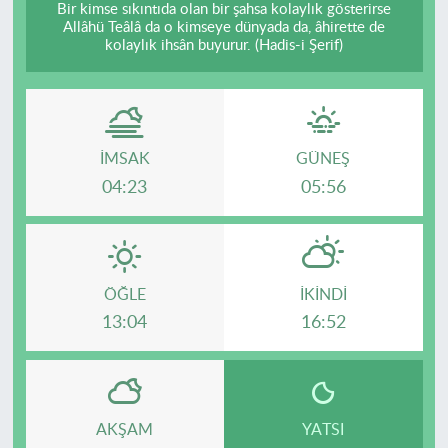
Bir kimse sıkıntıda olan bir şahsa kolaylık gösterirse
Allâhü Teâlâ da o kimseye dünyada da, âhirette de
kolaylık ihsân buyurur. (Hadis-i Şerif)
İMSAK
GÜNEŞ
04:23
05:56
ÖĞLE
İKINDI
13:04
16:52
AKŞAM
YATSI