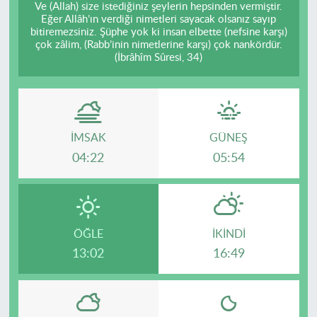
Ve (Allah) size istediğiniz şeylerin hepsinden vermiştir.
Eğer Allâh’ın verdiği nimetleri sayacak olsanız sayıp
bitiremezsiniz. Şüphe yok ki insan elbette (nefsine karşı)
çok zâlim, (Rabb’inin nimetlerine karşı) çok nankördür.
(İbrâhîm Sûresi, 34)
İMSAK
GÜNEŞ
04:22
05:54
ÖĞLE
İKINDI
13:02
16:49