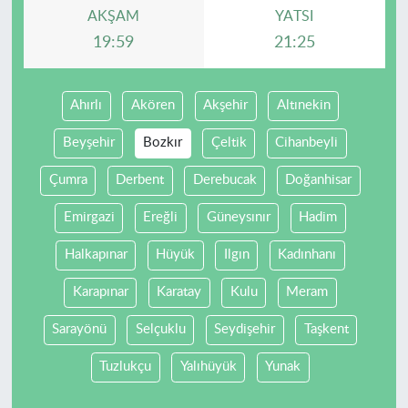
AKŞAM
YATSI
19:59
21:25
Ahırlı
Akören
Akşehir
Altınekin
Beyşehir
Bozkır
Çeltik
Cihanbeyli
Çumra
Derbent
Derebucak
Doğanhisar
Emirgazi
Ereğli
Güneysınır
Hadim
Halkapınar
Hüyük
Ilgın
Kadınhanı
Karapınar
Karatay
Kulu
Meram
Sarayönü
Selçuklu
Seydişehir
Taşkent
Tuzlukçu
Yalıhüyük
Yunak