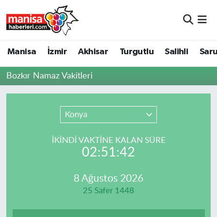
Manisa
Manisa Nöbetçi Eczaneler
Manisa
İzmir
Akhisar
Turgutlu
Salihli
Saru
İzmir
Manisa Hava Durumu
Bozkır Namaz Vakitleri
Akhisar
Manisa Namaz Vakitleri
Turgutlu
Manisa Trafik Yoğunluk Haritası
Konya
Salihli
Süper Lig Puan Durumu ve Fikstür
İKINDI VAKTİNE KALAN SÜRE
02:51:42
Saruhanlı
Tüm Manşetler
8 Ağustos 2026
Soma
Son Dakika Haberleri
25 Safer 1448
Resmi İlanlar
Haber Arşivi