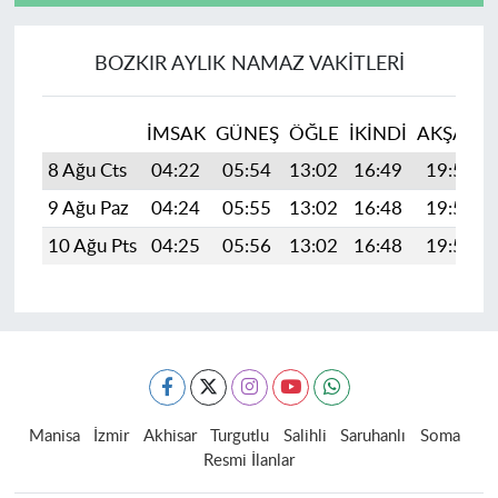
BOZKIR AYLIK NAMAZ VAKITLERI
İMSAK
GÜNEŞ
ÖĞLE
İKINDI
AKŞAM
8 Ağu Cts
04:22
05:54
13:02
16:49
19:59
9 Ağu Paz
04:24
05:55
13:02
16:48
19:58
10 Ağu Pts
04:25
05:56
13:02
16:48
19:57
Manisa
İzmir
Akhisar
Turgutlu
Salihli
Saruhanlı
Soma
Resmi İlanlar