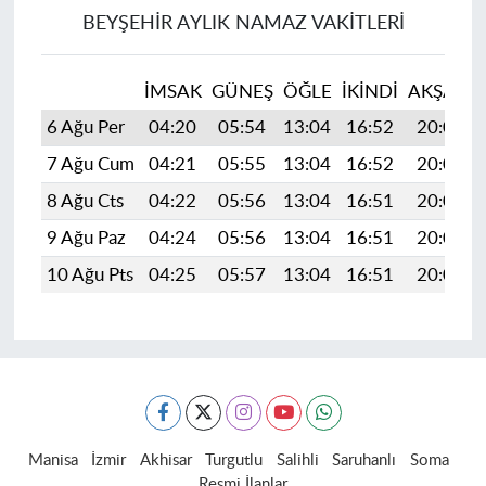
BEYŞEHIR AYLIK NAMAZ VAKITLERI
İMSAK
GÜNEŞ
ÖĞLE
İKINDI
AKŞAM
6 Ağu Per
04:20
05:54
13:04
16:52
20:04
7 Ağu Cum
04:21
05:55
13:04
16:52
20:03
8 Ağu Cts
04:22
05:56
13:04
16:51
20:02
9 Ağu Paz
04:24
05:56
13:04
16:51
20:01
10 Ağu Pts
04:25
05:57
13:04
16:51
20:00
Manisa
İzmir
Akhisar
Turgutlu
Salihli
Saruhanlı
Soma
Resmi İlanlar