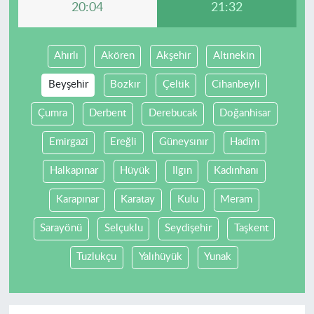
20:04
21:32
Ahırlı
Akören
Akşehir
Altınekin
Beyşehir
Bozkır
Çeltik
Cihanbeyli
Çumra
Derbent
Derebucak
Doğanhisar
Emirgazi
Ereğli
Güneysınır
Hadim
Halkapınar
Hüyük
Ilgın
Kadınhanı
Karapınar
Karatay
Kulu
Meram
Sarayönü
Selçuklu
Seydişehir
Taşkent
Tuzlukçu
Yalıhüyük
Yunak