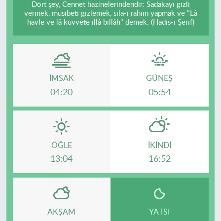
Dört şey, Cennet hazinelerindendir: Sadakayı gizli
vermek, musibeti gizlemek, sıla-i rahim yapmak ve "Lâ
havle ve lâ kuvvete illâ billâh" demek. (Hadis-i Şerif)
İMSAK
GÜNEŞ
04:20
05:54
ÖĞLE
İKINDI
13:04
16:52
AKŞAM
YATSI