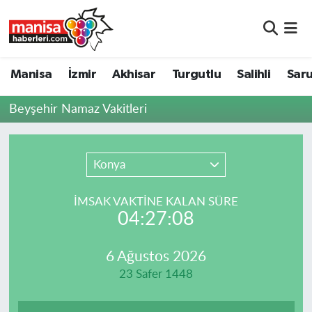
Manisa
Manisa Nöbetçi Eczaneler
Manisa
İzmir
Akhisar
Turgutlu
Salihli
Saru
İzmir
Manisa Hava Durumu
Beyşehir Namaz Vakitleri
Akhisar
Manisa Namaz Vakitleri
Turgutlu
Manisa Trafik Yoğunluk Haritası
Konya
Salihli
Süper Lig Puan Durumu ve Fikstür
İMSAK VAKTİNE KALAN SÜRE
04:27:08
Saruhanlı
Tüm Manşetler
6 Ağustos 2026
Soma
Son Dakika Haberleri
23 Safer 1448
Resmi İlanlar
Haber Arşivi