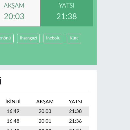
AKŞAM
YATSI
20:03
21:38
anönü
İhsangazi
İnebolu
Küre
I
İKINDI
AKŞAM
YATSI
16:49
20:03
21:38
16:48
20:01
21:36