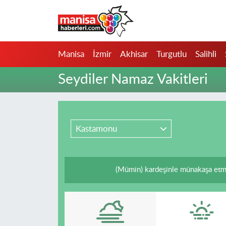
Manisa
Manisa Nöbetçi Eczaneler
Manisa
İzmir
Akhisar
Turgutlu
Salihli
İzmir
Manisa Hava Durumu
Seydiler Namaz Vakitleri
Akhisar
Manisa Namaz Vakitleri
Turgutlu
Manisa Trafik Yoğunluk Haritası
Kastamonu
Salihli
Süper Lig Puan Durumu ve Fikstür
Saruhanlı
Tüm Manşetler
(Mümin) kardeşinle münakaşa etme
Soma
Son Dakika Haberleri
Resmi İlanlar
Haber Arşivi