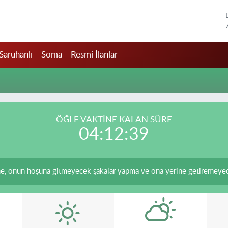
Saruhanlı
Soma
Resmi İlanlar
ÖĞLE VAKTİNE KALAN SÜRE
04:12:39
, onun hoşuna gitmeyecek şakalar yapma ve ona yerine getiremeyeceğ