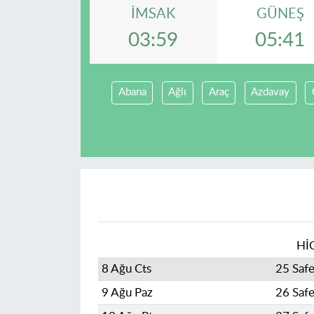
İMSAK
GÜNEŞ
03:59
05:41
Abana
Ağlı
Araç
Azdavay
Hİ
8 Ağu Cts
25 Saf
9 Ağu Paz
26 Saf