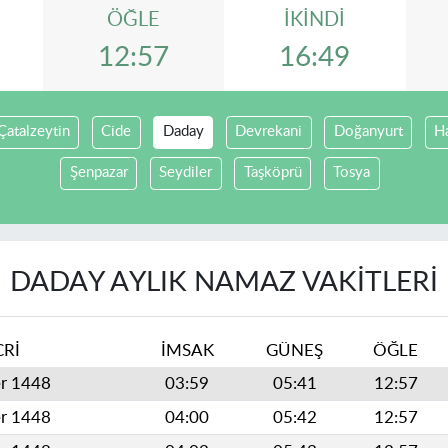
ÖĞLE
İKINDI
12:57
16:49
Çatalzeytin
Cide
Daday
Devrekani
Doğanyurt
H
Şenpazar
Seydiler
Taşköprü
Tosya
DADAY AYLIK NAMAZ VAKITLERI
CRİ
İMSAK
GÜNEŞ
ÖĞLE
er 1448
03:59
05:41
12:57
er 1448
04:00
05:42
12:57