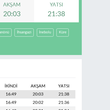
AKŞAM
YATSI
20:03
21:38
anönü
İhsangazi
İnebolu
Küre
İKINDI
AKŞAM
YATSI
16:49
20:03
21:38
16:49
20:02
21:36