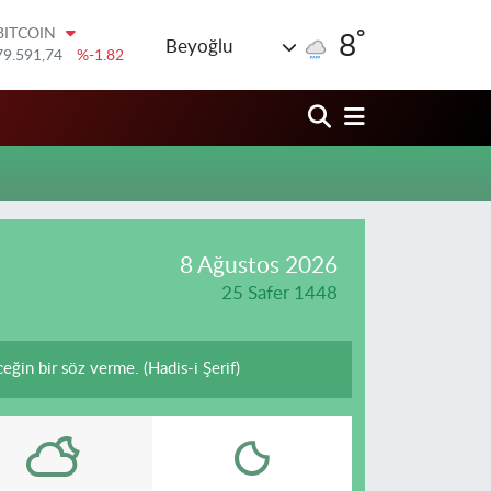
°
BITCOIN
8
Beyoğlu
79.591,74
%-1.82
DOLAR
45,43620
%0.02
EURO
53,38690
%0.19
STERLİN
61,60380
%0.18
G.ALTIN
6862,09000
%0.19
BİST100
8 Ağustos 2026
14.598,00
%0
25 Safer 1448
in bir söz verme. (Hadis-i Şerif)