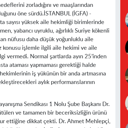
edeflerini zorladığını ve maaşlarından
duğunu öne sürdü.
İSTANBUL (İGFA) -
a sayısı yüksek aile hekimliği birimlerinde
men, yabancı uyruklu, ağırlıklı Suriye kökenli
dan nüfusu daha düşük yoğunluklu aile
 konusu işlemle ilgili aile hekimi ve aile
ilgi vermedi. Normal şartlarda ayın 25’inden
sta ataması yapmaması gerektiği halde
 hekimlerinin iş yükünün bir anda artmasına
ekleştirecekleri aylık performanslarının
Dayanışma Sendikası 1 Nolu Şube Başkanı Dr.
ülen ve tamamen bir beceriksizliğin ürünü
dur ettiğine dikkat çekti. Dr. Ahmet Mehlepçi,