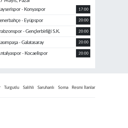
7 Mayıs, Pazar
ayserispor - Konyaspor
17:00
enerbahçe - Eyüpspor
20:00
rabzonspor - Gençlerbirliği S.K.
20:00
asımpaşa - Galatasaray
20:00
ntalyaspor - Kocaelispor
20:00
r
Turgutlu
Salihli
Saruhanlı
Soma
Resmi İlanlar