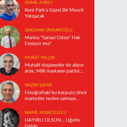
İSMAIL AYBEY
Kent Park’a Güzel Bir Mescit
Yakışacak
SARUHAN SIMSAROĞLU
Manisa "Sanayi Odası" Hak
Etmiyor mu?
MURAT YALÇIN
Muhalif düşünenler de alıyor
artık. Milli markanın partisi
olmaz!
NAZIM ŞAFAK
Fotoğraftaki bu karpuzu zincir
marketler neden satmayı
reddediyor?
NAIME MISIRCIOĞLU
HAYIRLI OLSUN… Uğurlu
Gelsin…