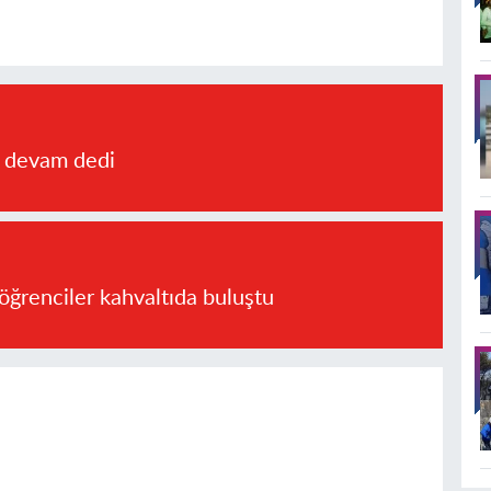
a devam dedi
öğrenciler kahvaltıda buluştu