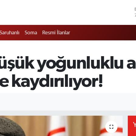
Saruhanlı
Soma
Resmi İlanlar
şük yoğunluklu a
e kaydırılıyor!
Y