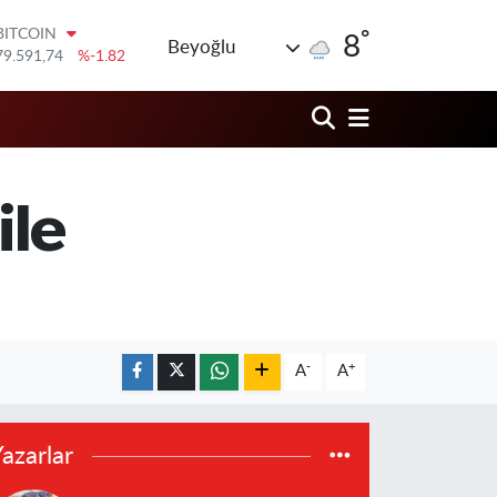
79.591,74
%-1.82
°
DOLAR
8
Beyoğlu
45,43620
%0.02
EURO
53,38690
%0.19
STERLİN
61,60380
%0.18
G.ALTIN
6862,09000
%0.19
ile
BİST100
14.598,00
%0
-
+
A
A
azarlar