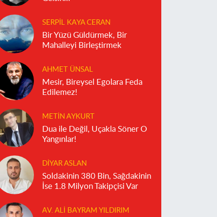
SERPIL KAYA CERAN
Bir Yüzü Güldürmek, Bir
Mahalleyi Birleştirmek
AHMET ÜNSAL
Mesir, Bireysel Egolara Feda
Edilemez!
METIN AYKURT
Dua ile Değil, Uçakla Söner O
Yangınlar!
DIYAR ASLAN
Soldakinin 380 Bin, Sağdakinin
İse 1.8 Milyon Takipçisi Var
AV. ALI BAYRAM YILDIRIM