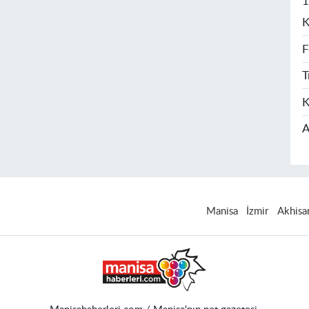
1
K
F
T
K
A
Manisa
İzmir
Akhisa