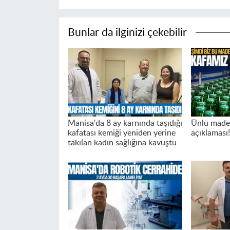
Bunlar da ilginizi çekebilir
Manisa'da 8 ay karnında taşıdığı
Ünlü made
kafatası kemiği yeniden yerine
açıklaması!
takılan kadın sağlığına kavuştu