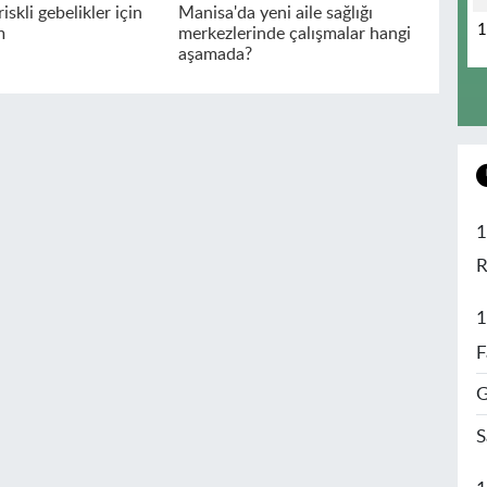
iskli gebelikler için
Manisa'da yeni aile sağlığı
m
merkezlerinde çalışmalar hangi
aşamada?
1
R
1
F
G
S