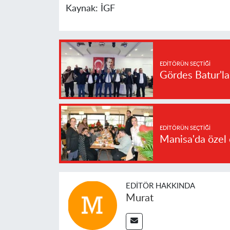
Kaynak:
İGF
EDITÖRÜN SEÇTIĞI
Gördes Batur'l
EDITÖRÜN SEÇTIĞI
Manisa'da özel 
EDITÖR HAKKINDA
Murat