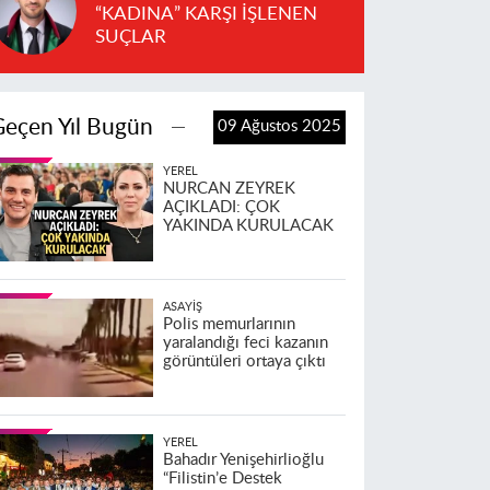
“KADINA” KARŞI İŞLENEN
SUÇLAR
Geçen Yıl Bugün
09 Ağustos 2025
YEREL
NURCAN ZEYREK
AÇIKLADI: ÇOK
YAKINDA KURULACAK
ASAYIŞ
Polis memurlarının
yaralandığı feci kazanın
görüntüleri ortaya çıktı
YEREL
Bahadır Yenişehirlioğlu
“Filistin’e Destek