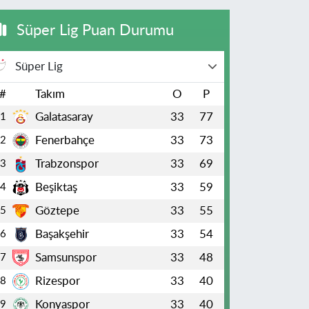
Süper Lig Puan Durumu
Süper Lig
#
Takım
O
P
Galatasaray
33
77
1
Fenerbahçe
33
73
2
Trabzonspor
33
69
3
Beşiktaş
33
59
4
Göztepe
33
55
5
Başakşehir
33
54
6
Samsunspor
33
48
7
Rizespor
33
40
8
Konyaspor
33
40
9