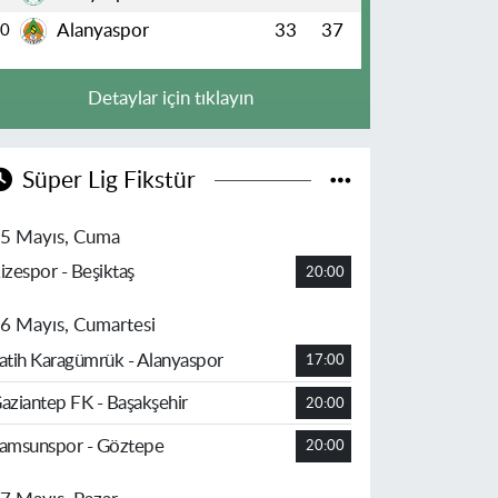
Alanyaspor
33
37
10
Detaylar için tıklayın
Süper Lig Fikstür
5 Mayıs, Cuma
izespor - Beşiktaş
20:00
6 Mayıs, Cumartesi
atih Karagümrük - Alanyaspor
17:00
aziantep FK - Başakşehir
20:00
amsunspor - Göztepe
20:00