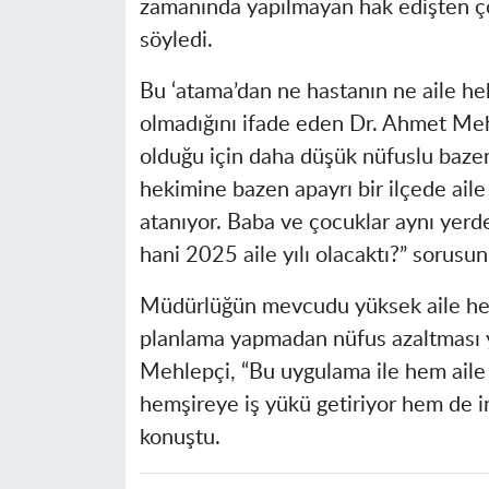
zamanında yapılmayan hak edişten çok
söyledi.
Bu ‘atama’dan ne hastanın ne aile hek
olmadığını ifade eden Dr. Ahmet Meh
olduğu için daha düşük nüfuslu bazen
hekimine bazen apayrı bir ilçede ail
atanıyor. Baba ve çocuklar aynı yerd
hani 2025 aile yılı olacaktı?” sorusun
Müdürlüğün mevcudu yüksek aile heki
planlama yapmadan nüfus azaltması y
Mehlepçi, “Bu uygulama ile hem aile
hemşireye iş yükü getiriyor hem de i
konuştu.