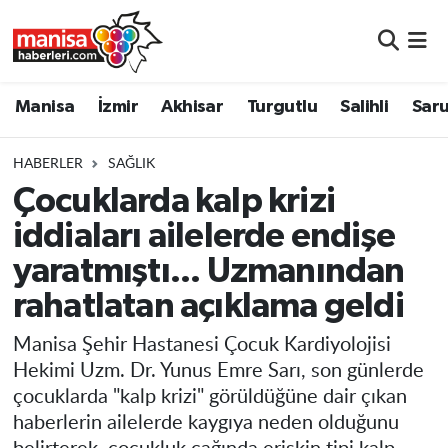
Manisa
Manisa Nöbetçi Eczaneler
Manisa
İzmir
Akhisar
Turgutlu
Salihli
Saru
İzmir
Manisa Hava Durumu
HABERLER
SAĞLIK
Akhisar
Manisa Namaz Vakitleri
Çocuklarda kalp krizi
iddiaları ailelerde endişe
Turgutlu
Manisa Trafik Yoğunluk Haritası
yaratmıştı... Uzmanından
Salihli
Süper Lig Puan Durumu ve Fikstür
rahatlatan açıklama geldi
Saruhanlı
Tüm Manşetler
Manisa Şehir Hastanesi Çocuk Kardiyolojisi
Hekimi Uzm. Dr. Yunus Emre Sarı, son günlerde
Soma
Son Dakika Haberleri
çocuklarda "kalp krizi" görüldüğüne dair çıkan
haberlerin ailelerde kaygıya neden olduğunu
Resmi İlanlar
Haber Arşivi