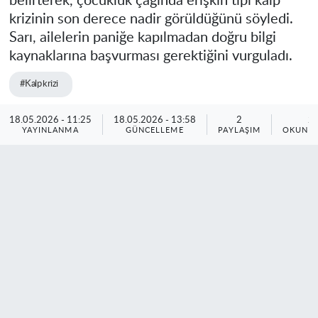
belirterek, çocukluk çağında erişkin tipi kalp
krizinin son derece nadir görüldüğünü söyledi.
Sarı, ailelerin paniğe kapılmadan doğru bilgi
kaynaklarına başvurması gerektiğini vurguladı.
#Kalp krizi
18.05.2026 - 11:25
18.05.2026 - 13:58
2
2
YAYINLANMA
GÜNCELLEME
PAYLAŞIM
OKUNMA