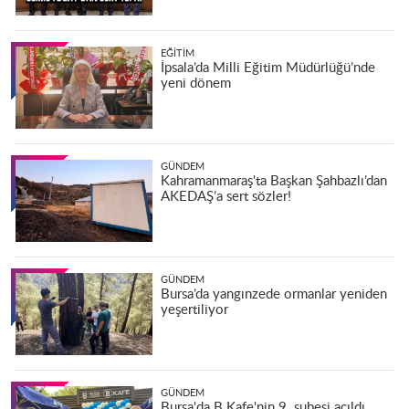
EĞITIM
İpsala’da Milli Eğitim Müdürlüğü’nde
yeni dönem
GÜNDEM
Kahramanmaraş'ta Başkan Şahbazlı’dan
AKEDAŞ’a sert sözler!
GÜNDEM
Bursa’da yangınzede ormanlar yeniden
yeşertiliyor
GÜNDEM
Bursa'da B Kafe'nin 9. şubesi açıldı