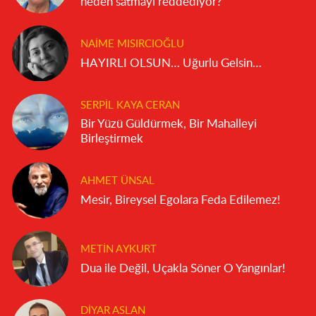
neden satmayı reddediyor?
NAIME MISIRCIOĞLU
HAYIRLI OLSUN… Uğurlu Gelsin…
SERPIL KAYA CERAN
Bir Yüzü Güldürmek, Bir Mahalleyi
Birleştirmek
AHMET ÜNSAL
Mesir, Bireysel Egolara Feda Edilemez!
METIN AYKURT
Dua ile Değil, Uçakla Söner O Yangınlar!
DIYAR ASLAN