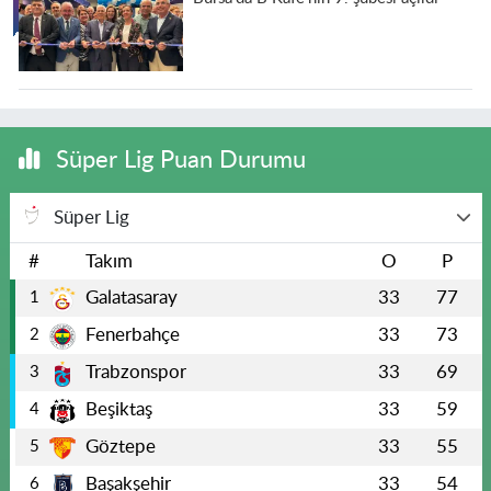
Süper Lig Puan Durumu
Süper Lig
#
Takım
O
P
Galatasaray
33
77
1
Fenerbahçe
33
73
2
Trabzonspor
33
69
3
Beşiktaş
33
59
4
Göztepe
33
55
5
Başakşehir
33
54
6