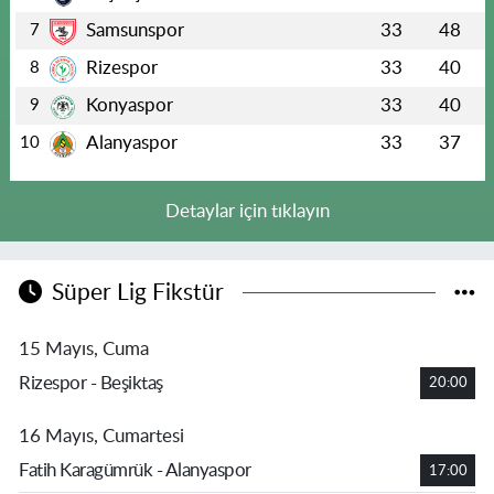
Samsunspor
33
48
7
Rizespor
33
40
8
Konyaspor
33
40
9
Alanyaspor
33
37
10
Detaylar için tıklayın
Süper Lig Fikstür
15 Mayıs, Cuma
Rizespor - Beşiktaş
20:00
16 Mayıs, Cumartesi
Fatih Karagümrük - Alanyaspor
17:00