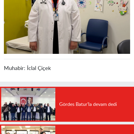
Muhabir:
İclal Çiçek
Gördes Batur'la devam dedi