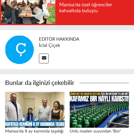
Manisa'da özel öğrenciler
kahvaltıda buluştu
EDITÖR HAKKINDA
İclal Çiçek
Bunlar da ilginizi çekebilir
Manisa'da 8 ay karnında taşıdığı
Ünlü maden suyundan 'Bor'