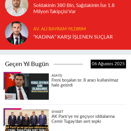
Soldakinin 380 Bin, Sağdakinin İse 1.8
Milyon Takipçisi Var
AV. ALI BAYRAM YILDIRIM
“KADINA” KARŞI İŞLENEN SUÇLAR
Geçen Yıl Bugün
06 Ağustos 2025
ASAYIŞ
Freni boşalan tır, 8 aracı kullanılmaz
hale getirdi
SIYASET
AK Parti’ye mi geçiyor iddialarına
Cemil Tugay’dan sert tepki