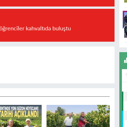
öğrenciler kahvaltıda buluştu