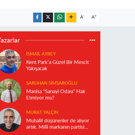
-
+
A
A
azarlar
İSMAIL AYBEY
Kent Park’a Güzel Bir Mescit
Yakışacak
SARUHAN SIMSAROĞLU
Manisa "Sanayi Odası" Hak
Etmiyor mu?
MURAT YALÇIN
Muhalif düşünenler de alıyor
artık. Milli markanın partisi
olmaz!