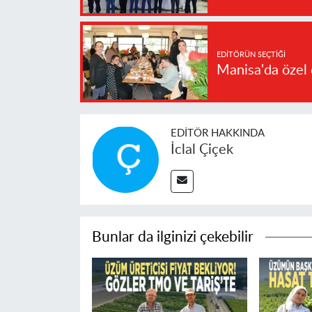
EDITÖRÜN SEÇTIĞI
Manisa'da özel 
EDITÖR HAKKINDA
İclal Çiçek
Bunlar da ilginizi çekebilir