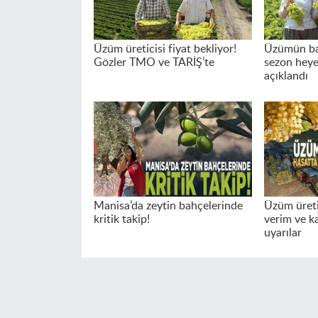
Üzüm üreticisi fiyat bekliyor!
Üzümün ba
Gözler TMO ve TARİŞ’te
sezon heye
açıklandı
Manisa’da zeytin bahçelerinde
Üzüm üreti
kritik takip!
verim ve kal
uyarılar