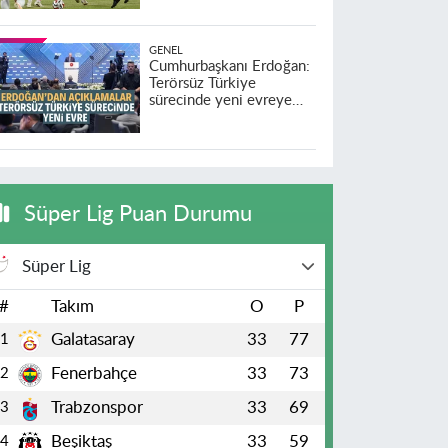
GENEL
Cumhurbaşkanı Erdoğan:
Terörsüz Türkiye
sürecinde yeni evreye
geçildi
Süper Lig Puan Durumu
Süper Lig
#
Takım
O
P
Galatasaray
33
77
1
Fenerbahçe
33
73
2
Trabzonspor
33
69
3
Beşiktaş
33
59
4