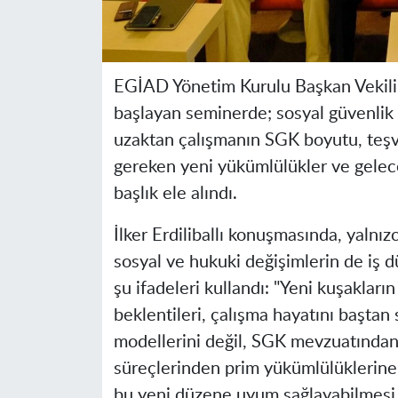
EGİAD Yönetim Kurulu Başkan Vekili İl
başlayan seminerde; sosyal güvenlik 
uzaktan çalışmanın SGK boyutu, teşvi
gereken yeni yükümlülükler ve gelece
başlık ele alındı.
İlker Erdiliballı konuşmasında, yalnı
sosyal ve hukuki değişimlerin de iş dü
şu ifadeleri kullandı: "Yeni kuşakların
beklentileri, çalışma hayatını başta
modellerini değil, SGK mevzuatından
süreçlerinden prim yükümlülüklerine k
bu yeni düzene uyum sağlayabilmesi, 