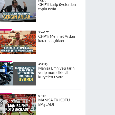
KULA
CHP’li katip üyelerden
toplu istifa
SIYASET
CHP'li Mehmet Arslan
kararını açıkladı
ASAYIŞ
Manisa Emniyeti tarih
verip motosikletli
kuryeleri uyardı
SPOR
MANİSA FK KÖTÜ
BAŞLADI