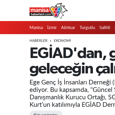
Manisa
Manisa Nöbetçi Eczaneler
Manisa
İzmir
Akhisar
Turgutlu
Salihli
İzmir
Manisa Hava Durumu
HABERLER
EKONOMI
Akhisar
Manisa Namaz Vakitleri
EGİAD'dan, g
Turgutlu
Manisa Trafik Yoğunluk Haritası
geleceğin çal
Salihli
Süper Lig Puan Durumu ve Fikstür
Ege Genç İş İnsanları Derneği 
Saruhanlı
Tüm Manşetler
ediyor. Bu kapsamda, "Güncel S
Danışmanlık Kurucu Ortağı, SG
Soma
Son Dakika Haberleri
Kurt’un katılımıyla EGİAD Dern
Resmi İlanlar
Haber Arşivi