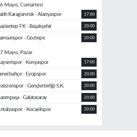
6 Mayıs, Cumartesi
atih Karagümrük - Alanyaspor
17:00
aziantep FK - Başakşehir
20:00
amsunspor - Göztepe
20:00
7 Mayıs, Pazar
ayserispor - Konyaspor
17:00
enerbahçe - Eyüpspor
20:00
rabzonspor - Gençlerbirliği S.K.
20:00
asımpaşa - Galatasaray
20:00
ntalyaspor - Kocaelispor
20:00