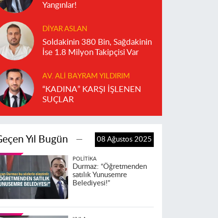
Yangınlar!
DIYAR ASLAN
Soldakinin 380 Bin, Sağdakinin
İse 1.8 Milyon Takipçisi Var
AV. ALI BAYRAM YILDIRIM
“KADINA” KARŞI İŞLENEN
SUÇLAR
Geçen Yıl Bugün
08 Ağustos 2025
POLITIKA
Durmaz: “Öğretmenden
satılık Yunusemre
Belediyesi!”