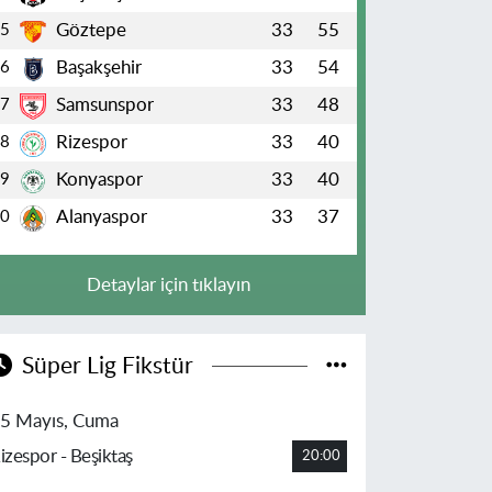
Göztepe
33
55
5
Başakşehir
33
54
6
Samsunspor
33
48
7
Rizespor
33
40
8
Konyaspor
33
40
9
Alanyaspor
33
37
10
Detaylar için tıklayın
Süper Lig Fikstür
5 Mayıs, Cuma
izespor - Beşiktaş
20:00