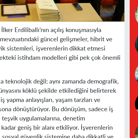
ker Erdiliballı’nın açılış konuşmasıyla
mevzuatındaki güncel gelişmeler, hibrit ve
k sistemleri, işverenlerin dikkat etmesi
kteki istihdam modelleri gibi pek çok önemli
zca teknolojik değil; aynı zamanda demografik,
nyasını köklü şekilde etkilediğini belirterek
 iş yapma anlayışları, yaşam tarzları ve
n sona dönüştürüyor. Bu dönüşüm, sadece iş
 teşvik uygulamalarına, denetim
adar geniş bir alanı etkiliyor. İşverenlerin
sosyal güvenlik sistemine daha dikkatli ve