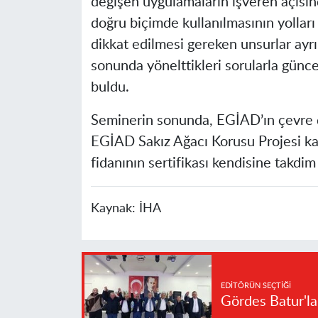
değişen uygulamaların işveren açısınd
doğru biçimde kullanılmasının yollar
dikkat edilmesi gereken unsurlar ayrın
sonunda yönelttikleri sorularla güncel
buldu.
Seminerin sonunda, EGİAD’ın çevre duy
EGİAD Sakız Ağacı Korusu Projesi ka
fidanının sertifikası kendisine takdim 
Kaynak:
İHA
EDITÖRÜN SEÇTIĞI
Gördes Batur'l