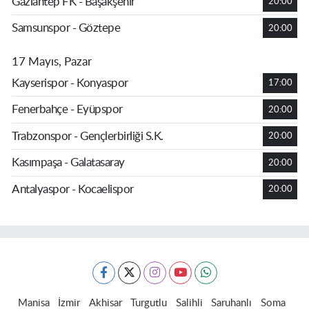
Gaziantep FK - Başakşehir
20:00
Samsunspor - Göztepe
20:00
17 Mayıs, Pazar
Kayserispor - Konyaspor
17:00
Fenerbahçe - Eyüpspor
20:00
Trabzonspor - Gençlerbirliği S.K.
20:00
Kasımpaşa - Galatasaray
20:00
Antalyaspor - Kocaelispor
20:00
Manisa
İzmir
Akhisar
Turgutlu
Salihli
Saruhanlı
Soma