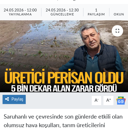
24.05.2026 - 12:00
24.05.2026 - 12:30
1
1
YAYINLANMA
GÜNCELLEME
PAYLAŞIM
OKUNMA
Paylaş
-
+
A
A
Saruhanlı ve çevresinde son günlerde etkili olan
olumsuz hava koşulları, tarım üreticilerini