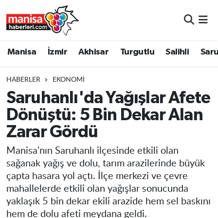
Manisa
Manisa Nöbetçi Eczaneler
Manisa
İzmir
Akhisar
Turgutlu
Salihli
Saru
İzmir
Manisa Hava Durumu
HABERLER
EKONOMI
Akhisar
Manisa Namaz Vakitleri
Saruhanlı'da Yağışlar Afete
Dönüştü: 5 Bin Dekar Alan
Turgutlu
Manisa Trafik Yoğunluk Haritası
Zarar Gördü
Salihli
Süper Lig Puan Durumu ve Fikstür
Manisa'nın Saruhanlı ilçesinde etkili olan
Saruhanlı
Tüm Manşetler
sağanak yağış ve dolu, tarım arazilerinde büyük
çapta hasara yol açtı. İlçe merkezi ve çevre
Soma
Son Dakika Haberleri
mahallelerde etkili olan yağışlar sonucunda
yaklaşık 5 bin dekar ekili arazide hem sel baskını
Resmi İlanlar
Haber Arşivi
hem de dolu afeti meydana geldi.