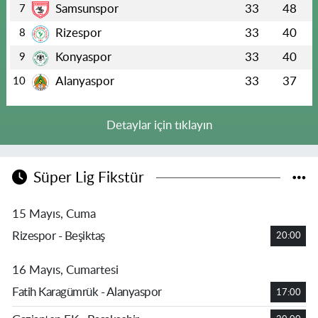
Samsunspor
33
48
7
Rizespor
33
40
8
Konyaspor
33
40
9
Alanyaspor
33
37
10
Detaylar için tıklayın
Süper Lig Fikstür
15 Mayıs, Cuma
Rizespor - Beşiktaş
20:00
16 Mayıs, Cumartesi
Fatih Karagümrük - Alanyaspor
17:00