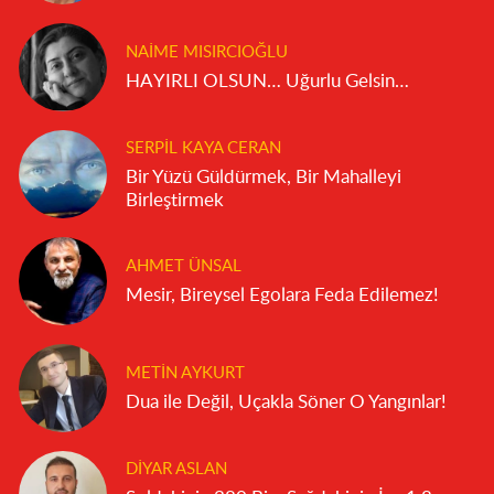
NAIME MISIRCIOĞLU
HAYIRLI OLSUN… Uğurlu Gelsin…
SERPIL KAYA CERAN
Bir Yüzü Güldürmek, Bir Mahalleyi
Birleştirmek
AHMET ÜNSAL
Mesir, Bireysel Egolara Feda Edilemez!
METIN AYKURT
Dua ile Değil, Uçakla Söner O Yangınlar!
DIYAR ASLAN