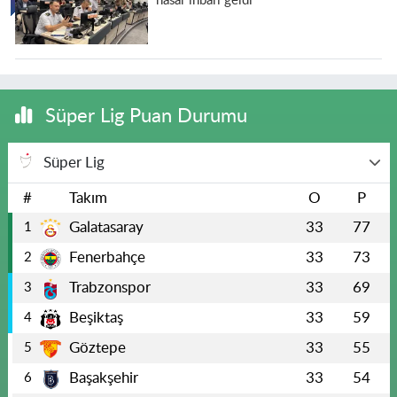
hasar ihbarı geldi
Süper Lig Puan Durumu
Süper Lig
#
Takım
O
P
Galatasaray
33
77
1
Fenerbahçe
33
73
2
Trabzonspor
33
69
3
Beşiktaş
33
59
4
Göztepe
33
55
5
Başakşehir
33
54
6