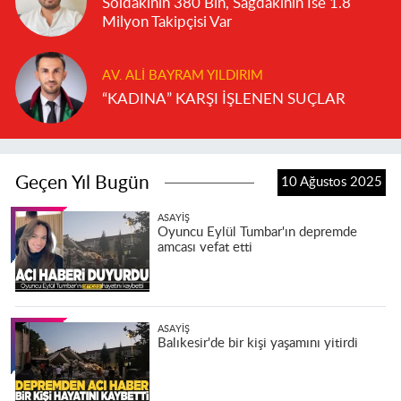
Soldakinin 380 Bin, Sağdakinin İse 1.8
Milyon Takipçisi Var
AV. ALI BAYRAM YILDIRIM
“KADINA” KARŞI İŞLENEN SUÇLAR
Geçen Yıl Bugün
10 Ağustos 2025
ASAYIŞ
Oyuncu Eylül Tumbar'ın depremde
amcası vefat etti
ASAYIŞ
Balıkesir'de bir kişi yaşamını yitirdi