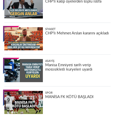
CHP’li katip üyelerden toplu istifa
SIYASET
CHP'li Mehmet Arslan kararını açıkladı
ASAYIŞ
Manisa Emniyeti tarih verip
motosikletli kuryeleri uyardı
SPOR
MANİSA FK KÖTÜ BAŞLADI