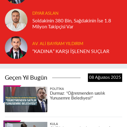
DIYAR ASLAN
Soldakinin 380 Bin, Sağdakinin İse 1.8
Milyon Takipçisi Var
AV. ALI BAYRAM YILDIRIM
“KADINA” KARŞI İŞLENEN SUÇLAR
Geçen Yıl Bugün
08 Ağustos 2025
POLITIKA
Durmaz: “Öğretmenden satılık
Yunusemre Belediyesi!”
KULA