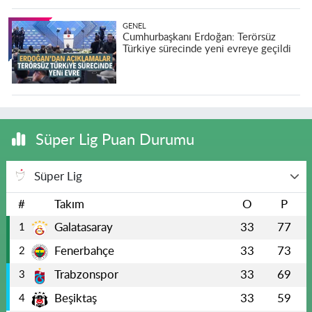
GENEL
Cumhurbaşkanı Erdoğan: Terörsüz
Türkiye sürecinde yeni evreye geçildi
Süper Lig Puan Durumu
Süper Lig
#
Takım
O
P
Galatasaray
33
77
1
Fenerbahçe
33
73
2
Trabzonspor
33
69
3
Beşiktaş
33
59
4