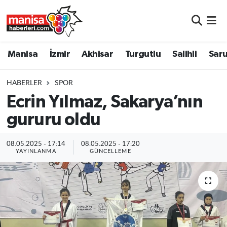
Manisa
Manisa Nöbetçi Eczaneler
Manisa
İzmir
Akhisar
Turgutlu
Salihli
Saru
İzmir
Manisa Hava Durumu
HABERLER
SPOR
Akhisar
Manisa Namaz Vakitleri
Ecrin Yılmaz, Sakarya’nın
gururu oldu
Turgutlu
Manisa Trafik Yoğunluk Haritası
Salihli
Süper Lig Puan Durumu ve Fikstür
08.05.2025 - 17:14
08.05.2025 - 17:20
YAYINLANMA
GÜNCELLEME
Saruhanlı
Tüm Manşetler
Soma
Son Dakika Haberleri
Resmi İlanlar
Haber Arşivi