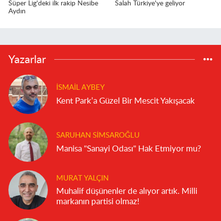
Süper Lig'deki ilk rakip Nesibe
Salah Türkiye'ye geliyor
Aydın
Yazarlar
İSMAIL AYBEY
Kent Park’a Güzel Bir Mescit Yakışacak
SARUHAN SIMSAROĞLU
Manisa "Sanayi Odası" Hak Etmiyor mu?
MURAT YALÇIN
Muhalif düşünenler de alıyor artık. Milli
markanın partisi olmaz!