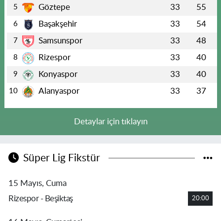
Göztepe
33
55
5
Başakşehir
33
54
6
Samsunspor
33
48
7
Rizespor
33
40
8
Konyaspor
33
40
9
Alanyaspor
33
37
10
Detaylar için tıklayın
Süper Lig Fikstür
15 Mayıs, Cuma
Rizespor - Beşiktaş
20:00