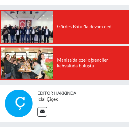
Gördes Batur'la devam dedi
Manisa'da özel öğrenciler
kahvaltıda buluştu
EDITÖR HAKKINDA
İclal Çiçek