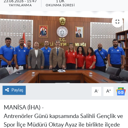
23.06.2026 - 15:47
1 DK
YAYINLANMA
OKUNMA SÜRESI
Paylaş
-
+
A
A
MANİSA (İHA) -
Antrenörler Günü kapsamında Salihli Gençlik ve
Spor İlçe Müdürü Oktay Ayaz ile birlikte ilçede