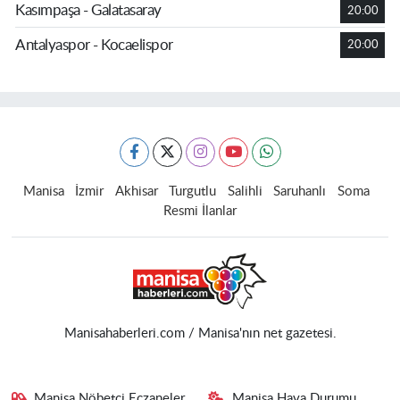
Kasımpaşa - Galatasaray
20:00
Antalyaspor - Kocaelispor
20:00
Manisa
İzmir
Akhisar
Turgutlu
Salihli
Saruhanlı
Soma
Resmi İlanlar
Manisahaberleri.com / Manisa'nın net gazetesi.
Manisa Nöbetçi Eczaneler
Manisa Hava Durumu