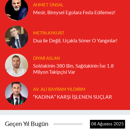
AHMET ÜNSAL
Mesir, Bireysel Egolara Feda Edilemez!
METIN AYKURT
Dua ile Değil, Uçakla Söner O Yangınlar!
DIYAR ASLAN
Soldakinin 380 Bin, Sağdakinin İse 1.8
Milyon Takipçisi Var
AV. ALI BAYRAM YILDIRIM
“KADINA” KARŞI İŞLENEN SUÇLAR
Geçen Yıl Bugün
08 Ağustos 2025