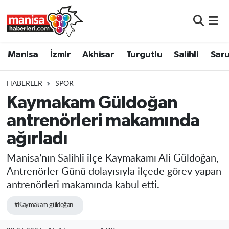
Manisa
Manisa Nöbetçi Eczaneler
Manisa
İzmir
Akhisar
Turgutlu
Salihli
Saru
İzmir
Manisa Hava Durumu
HABERLER
SPOR
Akhisar
Manisa Namaz Vakitleri
Kaymakam Güldoğan
antrenörleri makamında
Turgutlu
Manisa Trafik Yoğunluk Haritası
ağırladı
Salihli
Süper Lig Puan Durumu ve Fikstür
Manisa’nın Salihli ilçe Kaymakamı Ali Güldoğan,
Saruhanlı
Tüm Manşetler
Antrenörler Günü dolayısıyla ilçede görev yapan
antrenörleri makamında kabul etti.
Soma
Son Dakika Haberleri
#Kaymakam güldoğan
Resmi İlanlar
Haber Arşivi