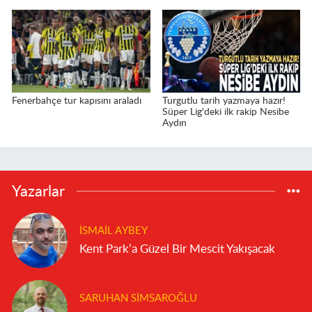
Fenerbahçe tur kapısını araladı
Turgutlu tarih yazmaya hazır!
Süper Lig'deki ilk rakip Nesibe
Aydın
Yazarlar
İSMAIL AYBEY
Kent Park’a Güzel Bir Mescit Yakışacak
SARUHAN SIMSAROĞLU