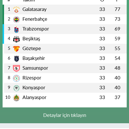
Galatasaray
33
77
1
Fenerbahçe
33
73
2
Trabzonspor
33
69
3
Beşiktaş
33
59
4
Göztepe
33
55
5
Başakşehir
33
54
6
Samsunspor
33
48
7
Rizespor
33
40
8
Konyaspor
33
40
9
Alanyaspor
33
37
10
Detaylar için tıklayın