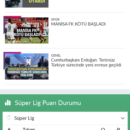
SPOR
MANİSA FK KÖTÜ BAŞLADI
GENEL
Cumhurbaşkanı Erdoğan: Terörsüz
Türkiye sürecinde yeni evreye geçildi
Süper Lig Puan Durumu
Süper Lig
#
Takım
O
P