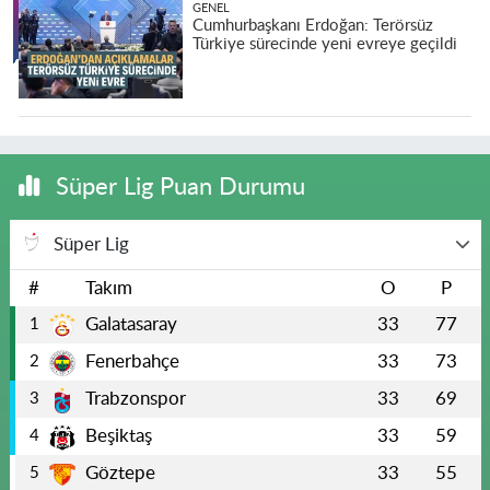
GENEL
Cumhurbaşkanı Erdoğan: Terörsüz
Türkiye sürecinde yeni evreye geçildi
Süper Lig Puan Durumu
Süper Lig
#
Takım
O
P
Galatasaray
33
77
1
Fenerbahçe
33
73
2
Trabzonspor
33
69
3
Beşiktaş
33
59
4
Göztepe
33
55
5