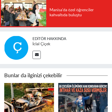
Manisa'da özel öğrenciler
kahvaltıda buluştu
EDITÖR HAKKINDA
İclal Çiçek
Bunlar da ilginizi çekebilir