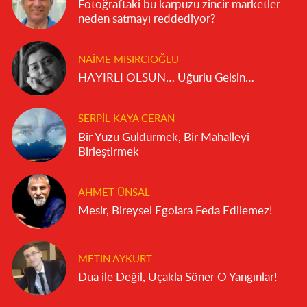
Fotoğraftaki bu karpuzu zincir marketler
neden satmayı reddediyor?
NAIME MISIRCIOĞLU
HAYIRLI OLSUN… Uğurlu Gelsin…
SERPIL KAYA CERAN
Bir Yüzü Güldürmek, Bir Mahalleyi
Birleştirmek
AHMET ÜNSAL
Mesir, Bireysel Egolara Feda Edilemez!
METIN AYKURT
Dua ile Değil, Uçakla Söner O Yangınlar!