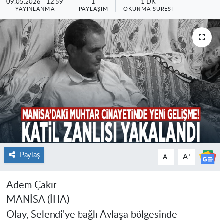
09.05.2026 - 12:59
1
1 DK
YAYINLANMA
PAYLAŞIM
OKUNMA SÜRESI
Paylaş
-
+
A
A
Adem Çakır
MANİSA (İHA) -
Olay, Selendi'ye bağlı Avlaşa bölgesinde