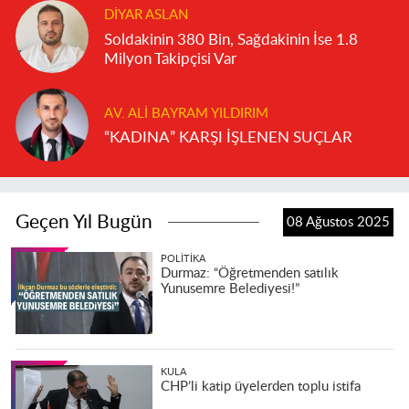
DIYAR ASLAN
Soldakinin 380 Bin, Sağdakinin İse 1.8
Milyon Takipçisi Var
AV. ALI BAYRAM YILDIRIM
“KADINA” KARŞI İŞLENEN SUÇLAR
Geçen Yıl Bugün
08 Ağustos 2025
POLITIKA
Durmaz: “Öğretmenden satılık
Yunusemre Belediyesi!”
KULA
CHP’li katip üyelerden toplu istifa