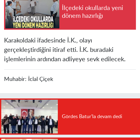
İlçedeki okullarda yeni
dönem hazırlığı
Karakoldaki ifadesinde İ.K., olayı
gerçekleştirdiğini itiraf etti. İ.K. buradaki
işlemlerinin ardından adliyeye sevk edilecek.
Muhabir:
İclal Çiçek
Gördes Batur'la devam dedi