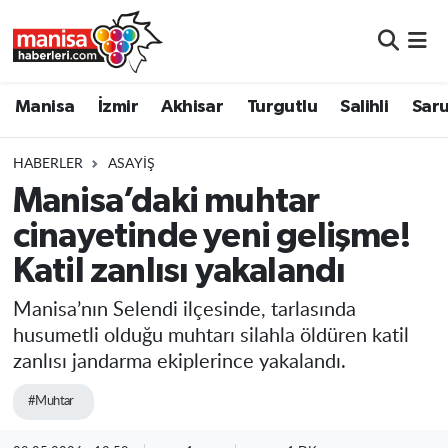
Manisa
Manisa Nöbetçi Eczaneler
Manisa
İzmir
Akhisar
Turgutlu
Salihli
Saru
İzmir
Manisa Hava Durumu
HABERLER
ASAYIŞ
Akhisar
Manisa Namaz Vakitleri
Manisa’daki muhtar
cinayetinde yeni gelişme!
Turgutlu
Manisa Trafik Yoğunluk Haritası
Katil zanlısı yakalandı
Salihli
Süper Lig Puan Durumu ve Fikstür
Manisa’nın Selendi ilçesinde, tarlasında
Saruhanlı
Tüm Manşetler
husumetli olduğu muhtarı silahla öldüren katil
zanlısı jandarma ekiplerince yakalandı.
Soma
Son Dakika Haberleri
#Muhtar
Resmi İlanlar
Haber Arşivi