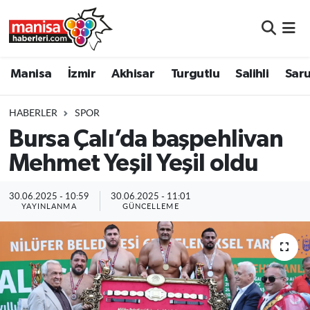
Manisa
Manisa Nöbetçi Eczaneler
Manisa
İzmir
Akhisar
Turgutlu
Salihli
Saru
İzmir
Manisa Hava Durumu
HABERLER
SPOR
Akhisar
Manisa Namaz Vakitleri
Bursa Çalı’da başpehlivan
Mehmet Yeşil Yeşil oldu
Turgutlu
Manisa Trafik Yoğunluk Haritası
Salihli
Süper Lig Puan Durumu ve Fikstür
30.06.2025 - 10:59
30.06.2025 - 11:01
YAYINLANMA
GÜNCELLEME
Saruhanlı
Tüm Manşetler
Soma
Son Dakika Haberleri
Resmi İlanlar
Haber Arşivi