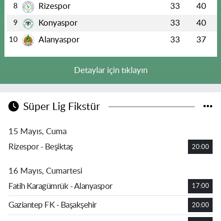
Rizespor
33
40
8
Konyaspor
33
40
9
Alanyaspor
33
37
10
Detaylar için tıklayın
Süper Lig Fikstür
15 Mayıs, Cuma
Rizespor - Beşiktaş
20:00
16 Mayıs, Cumartesi
Fatih Karagümrük - Alanyaspor
17:00
Gaziantep FK - Başakşehir
20:00