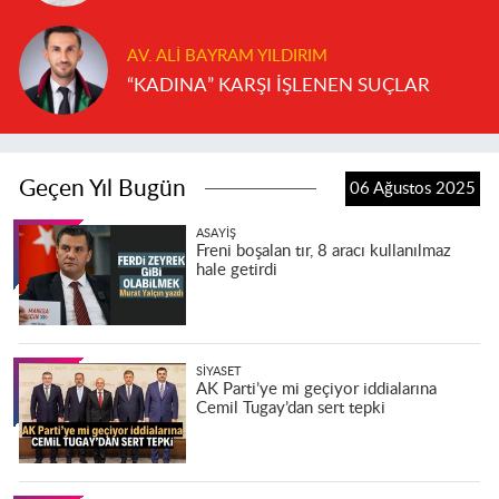
AV. ALI BAYRAM YILDIRIM
“KADINA” KARŞI İŞLENEN SUÇLAR
Geçen Yıl Bugün
06 Ağustos 2025
ASAYIŞ
Freni boşalan tır, 8 aracı kullanılmaz
hale getirdi
SIYASET
AK Parti’ye mi geçiyor iddialarına
Cemil Tugay’dan sert tepki