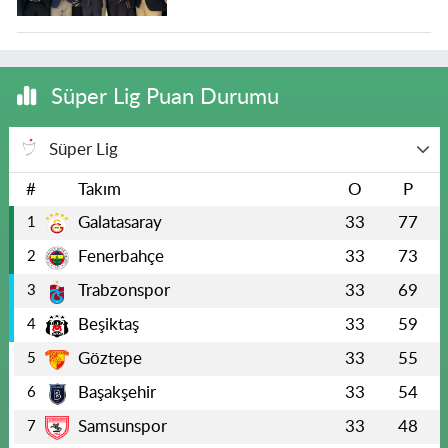
Süper Lig Puan Durumu
Süper Lig
#
Takım
O
P
Galatasaray
33
77
1
Fenerbahçe
33
73
2
Trabzonspor
33
69
3
Beşiktaş
33
59
4
Göztepe
33
55
5
Başakşehir
33
54
6
Samsunspor
33
48
7