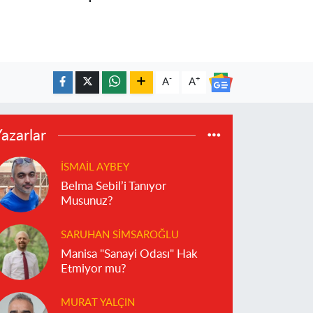
-
+
A
A
azarlar
İSMAIL AYBEY
Belma Sebil’i Tanıyor
Musunuz?
SARUHAN SIMSAROĞLU
Manisa "Sanayi Odası" Hak
Etmiyor mu?
MURAT YALÇIN