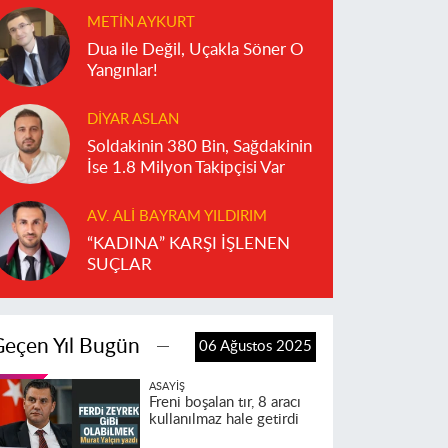
METIN AYKURT
Dua ile Değil, Uçakla Söner O
Yangınlar!
DIYAR ASLAN
Soldakinin 380 Bin, Sağdakinin
İse 1.8 Milyon Takipçisi Var
AV. ALI BAYRAM YILDIRIM
“KADINA” KARŞI İŞLENEN
SUÇLAR
Geçen Yıl Bugün
06 Ağustos 2025
ASAYIŞ
Freni boşalan tır, 8 aracı
kullanılmaz hale getirdi