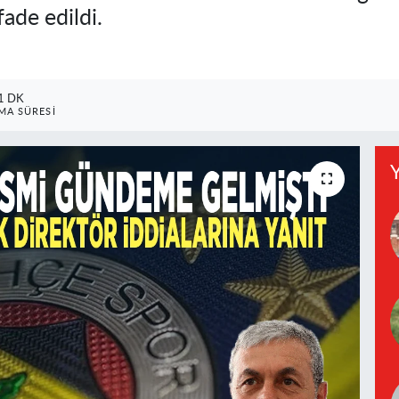
fade edildi.
1 DK
A SÜRESI
Y