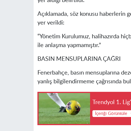
yer aldığı belirtildi.
Açıklamada, söz konusu haberlerin ge
yer verildi:
“Yönetim Kurulumuz, halihazırda hiçbi
ile anlaşma yapmamıştır.”
BASIN MENSUPLARINA ÇAĞRI
Fenerbahçe, basın mensuplarına d
yanlış bilgilendirmeme çağrısında bu
Trendyol 1. Lig
İçeriği Görüntüle