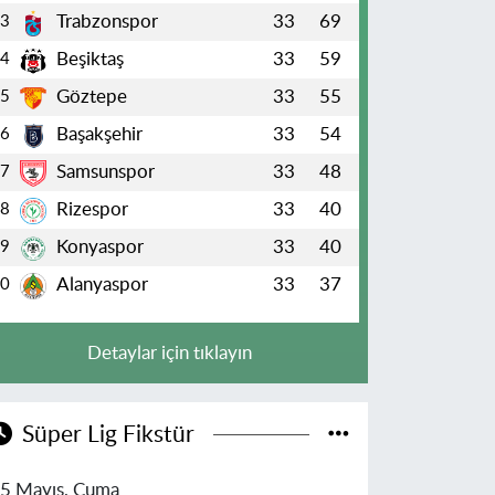
Trabzonspor
33
69
3
Beşiktaş
33
59
4
Göztepe
33
55
5
Başakşehir
33
54
6
Samsunspor
33
48
7
Rizespor
33
40
8
Konyaspor
33
40
9
Alanyaspor
33
37
10
Detaylar için tıklayın
Süper Lig Fikstür
5 Mayıs, Cuma