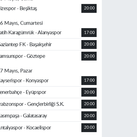
izespor - Beşiktaş
20:00
6 Mayıs, Cumartesi
atih Karagümrük - Alanyaspor
17:00
aziantep FK - Başakşehir
20:00
amsunspor - Göztepe
20:00
7 Mayıs, Pazar
ayserispor - Konyaspor
17:00
enerbahçe - Eyüpspor
20:00
rabzonspor - Gençlerbirliği S.K.
20:00
asımpaşa - Galatasaray
20:00
ntalyaspor - Kocaelispor
20:00