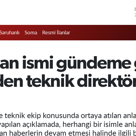
Saruhanlı
Soma
Resmi İlanlar
an ismi gündeme 
n teknik direktör
eknik ekip konusunda ortaya atılan anlaşm
yapılan açıklamada, herhangi bir isimle a
n haberlerin devam etmesi halinde ilgili