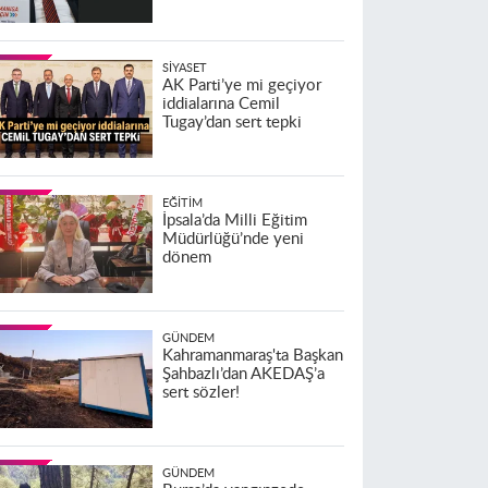
SIYASET
AK Parti’ye mi geçiyor
iddialarına Cemil
Tugay’dan sert tepki
EĞITIM
İpsala’da Milli Eğitim
Müdürlüğü’nde yeni
dönem
GÜNDEM
Kahramanmaraş'ta Başkan
Şahbazlı’dan AKEDAŞ’a
sert sözler!
GÜNDEM