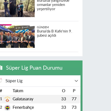
Bursa’da yangınzede
ormanlar yeniden
yeşertiliyor
GÜNDEM
Bursa'da B Kafe'nin 9.
şubesi açıldı
Süper Lig Puan Durumu
Süper Lig
#
Takım
O
P
Galatasaray
33
77
1
Fenerbahçe
33
73
2