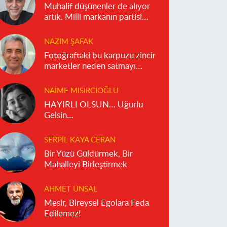
Muhalif düşünenler de alıyor
artık. Milli markanın partisi
olmaz!
NAZIM ŞAFAK
Fotoğraftaki bu karpuzu zincir
marketler neden satmayı
reddediyor?
NAIME MISIRCIOĞLU
HAYIRLI OLSUN… Uğurlu
Gelsin…
SERPIL KAYA CERAN
Bir Yüzü Güldürmek, Bir
Mahalleyi Birleştirmek
AHMET ÜNSAL
Mesir, Bireysel Egolara Feda
Edilemez!