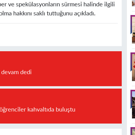
aber ve spekülasyonların sürmesi halinde ilgili
lma hakkını saklı tuttuğunu açıkladı.
a devam dedi
öğrenciler kahvaltıda buluştu