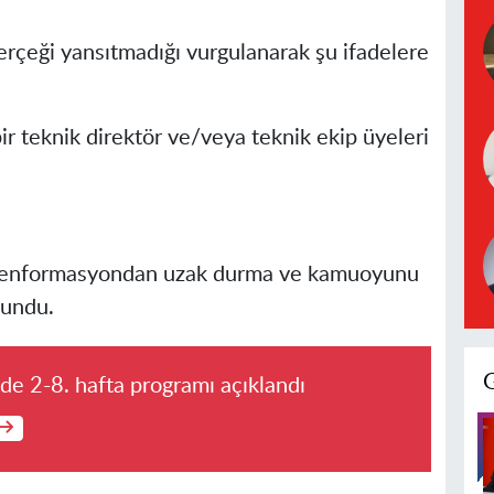
rçeği yansıtmadığı vurgulanarak şu ifadelere
r teknik direktör ve/veya teknik ekip üyeleri
ezenformasyondan uzak durma ve kamuoyunu
lundu.
'de 2-8. hafta programı açıklandı