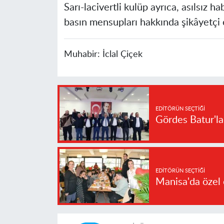
Sarı-lacivertli kulüp ayrıca, asılsız h
basın mensupları hakkında şikâyetçi o
Muhabir:
İclal Çiçek
EDITÖRÜN SEÇTIĞI
Gördes Batur'l
EDITÖRÜN SEÇTIĞI
Manisa'da özel 