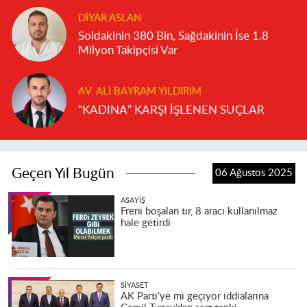
DIYAR ASLAN
Soldakinin 380 Bin, Sağdakinin İse 1.8
Milyon Takipçisi Var
AV. ALI BAYRAM YILDIRIM
“KADINA” KARŞI İŞLENEN SUÇLAR
Geçen Yıl Bugün
06 Ağustos 2025
ASAYIŞ
Freni boşalan tır, 8 aracı kullanılmaz
hale getirdi
SIYASET
AK Parti’ye mi geçiyor iddialarına