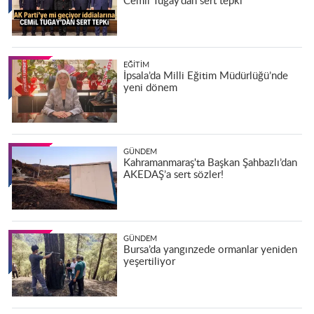
Cemil Tugay’dan sert tepki
EĞITIM
İpsala’da Milli Eğitim Müdürlüğü’nde
yeni dönem
GÜNDEM
Kahramanmaraş'ta Başkan Şahbazlı’dan
AKEDAŞ’a sert sözler!
GÜNDEM
Bursa’da yangınzede ormanlar yeniden
yeşertiliyor