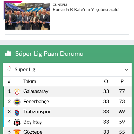
GÜNDEM
Bursa'da B Kafe'nin 9. şubesi açıldı
Süper Lig Puan Durumu
Süper Lig
#
Takım
O
P
Galatasaray
33
77
1
Fenerbahçe
33
73
2
Trabzonspor
33
69
3
Beşiktaş
33
59
4
Göztepe
33
55
5