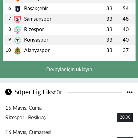
Başakşehir
33
54
6
Samsunspor
33
48
7
Rizespor
33
40
8
Konyaspor
33
40
9
Alanyaspor
33
37
10
Detaylar için tıklayın
Süper Lig Fikstür
15 Mayıs, Cuma
Rizespor - Beşiktaş
20:00
16 Mayıs, Cumartesi