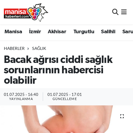
Manisa
Manisa Nöbetçi Eczaneler
Manisa
İzmir
Akhisar
Turgutlu
Salihli
Saru
İzmir
Manisa Hava Durumu
HABERLER
SAĞLIK
Akhisar
Manisa Namaz Vakitleri
Bacak ağrısı ciddi sağlık
sorunlarının habercisi
Turgutlu
Manisa Trafik Yoğunluk Haritası
olabilir
Salihli
Süper Lig Puan Durumu ve Fikstür
01.07.2025 - 16:40
01.07.2025 - 17:01
Saruhanlı
Tüm Manşetler
YAYINLANMA
GÜNCELLEME
Soma
Son Dakika Haberleri
Resmi İlanlar
Haber Arşivi