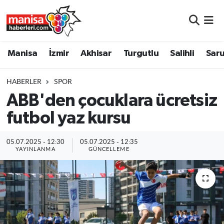
Manisa
Manisa Nöbetçi Eczaneler
Manisa
İzmir
Akhisar
Turgutlu
Salihli
Saru
İzmir
Manisa Hava Durumu
HABERLER
SPOR
Akhisar
Manisa Namaz Vakitleri
ABB'den çocuklara ücretsiz
futbol yaz kursu
Turgutlu
Manisa Trafik Yoğunluk Haritası
Salihli
Süper Lig Puan Durumu ve Fikstür
05.07.2025 - 12:30
05.07.2025 - 12:35
YAYINLANMA
GÜNCELLEME
Saruhanlı
Tüm Manşetler
Soma
Son Dakika Haberleri
Resmi İlanlar
Haber Arşivi