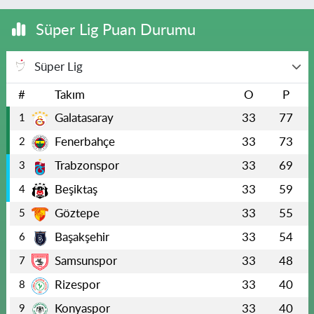
Süper Lig Puan Durumu
Süper Lig
#
Takım
O
P
Galatasaray
33
77
1
Fenerbahçe
33
73
2
Trabzonspor
33
69
3
Beşiktaş
33
59
4
Göztepe
33
55
5
Başakşehir
33
54
6
Samsunspor
33
48
7
Rizespor
33
40
8
Konyaspor
33
40
9