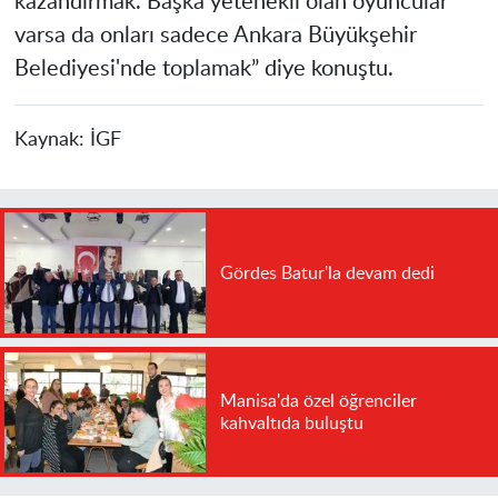
kazandırmak. Başka yetenekli olan oyuncular
varsa da onları sadece Ankara Büyükşehir
Belediyesi'nde toplamak” diye konuştu.
Kaynak:
İGF
Gördes Batur'la devam dedi
Manisa'da özel öğrenciler
kahvaltıda buluştu