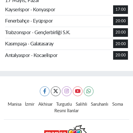
17 Mayıs, Pazar
Kayserispor - Konyaspor
17:00
Fenerbahçe - Eyüpspor
20:00
Trabzonspor - Gençlerbirliği S.K.
20:00
Kasımpaşa - Galatasaray
20:00
Antalyaspor - Kocaelispor
20:00
Manisa
İzmir
Akhisar
Turgutlu
Salihli
Saruhanlı
Soma
Resmi İlanlar