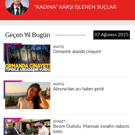
“KADINA” KARŞI İŞLENEN SUÇLAR
Geçen Yıl Bugün
07 Ağustos 2025
ASAYIŞ
Ormanlık alanda cinayet!
ASAYIŞ
Aleyna'dan acı haber geldi
SIYASET
Besim Dutlulu, Manisalı esnafın nabzını
tuttu